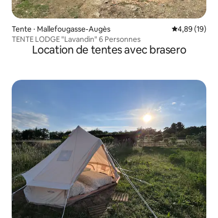
Tente ⋅ Mallefougasse-Augès
Évaluation mo
4,89 (19)
TENTE LODGE "Lavandin" 6 Personnes
Location de tentes avec brasero