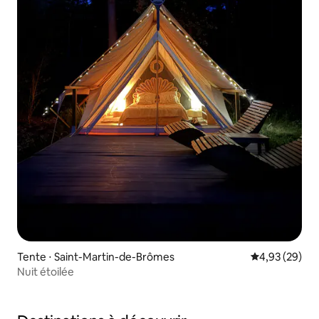
Tente ⋅ Saint-Martin-de-Brômes
Évaluation mo
4,93 (29)
Nuit étoilée