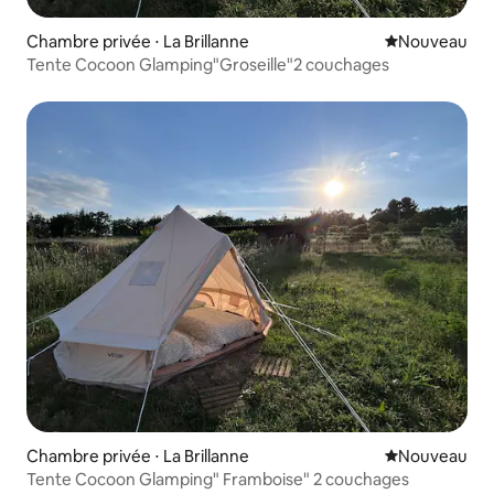
Chambre privée ⋅ La Brillanne
Nouvel hébe
Nouveau
Tente Cocoon Glamping"Groseille"2 couchages
Chambre privée ⋅ La Brillanne
Nouvel hébe
Nouveau
Tente Cocoon Glamping" Framboise" 2 couchages