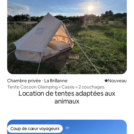
Chambre privée ⋅ La Brillanne
Nouvel hébe
Nouveau
Tente Cocoon Glamping « Cassis » 2 couchages
Location de tentes adaptées aux
animaux
Coup de cœur voyageurs
Coup de cœur voyageurs