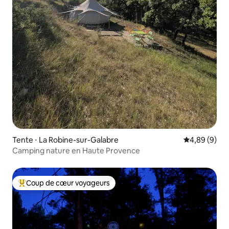
Tente ⋅ La Robine-sur-Galabre
Évaluation m
4,89 (9)
Camping nature en Haute Provence
Coup de cœur voyageurs
Coups de cœur voyageurs les plus appréciés