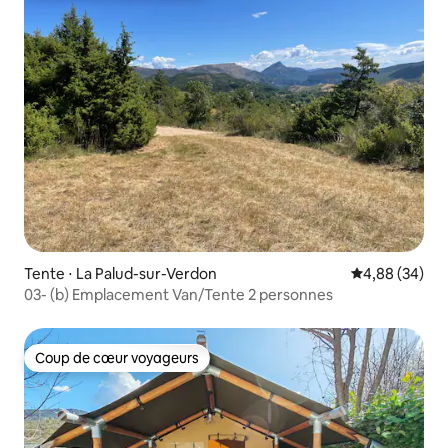
Tente ⋅ La Palud-sur-Verdon
Évaluation mo
4,88 (34)
03- (b) Emplacement Van/Tente 2 personnes
Coup de cœur voyageurs
Coup de cœur voyageurs