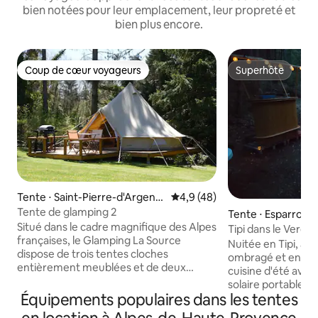
bien notées pour leur emplacement, leur propreté et
bien plus encore.
Coup de cœur voyageurs
Superhôte
Coup de cœur voyageurs
Superhôte
Tente ⋅ Saint-Pierre-d'Argenç
Évaluation moyenne sur la bas
4,9 (48)
on
Tente de glamping 2
Tente ⋅ Esparron
Situé dans le cadre magnifique des Alpes
Tipi dans le Verdo
françaises, le Glamping La Source
Nuitée en Tipi, au
dispose de trois tentes cloches
ombragé et en plei
entièrement meublées et de deux
cuisine d'été avec
tentes Lotus Belle « Stargazer » nichées
solaire portable et
au milieu de 5 acres de beaux arbres et
Équipements populaires dans les tentes
d'électricité, possi
de prairies offrant un endroit tranquille
batterie externe 