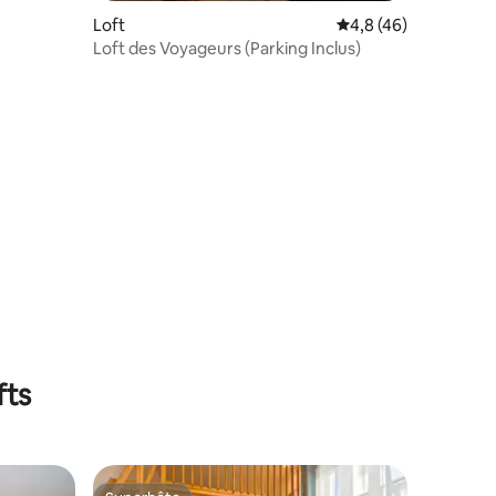
Loft
Évaluation moyenne s
4,8 (46)
Loft des Voyageurs (Parking Inclus)
entaires : 4,5 sur 5
fts