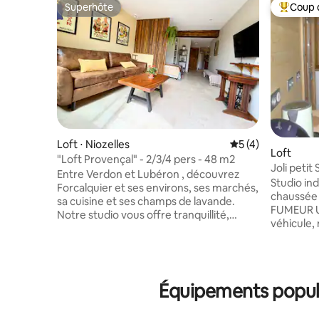
Superhôte
Coup 
Superhôte
Coups de
Loft ⋅ Niozelles
Évaluation moyenn
5 (4)
Loft
"Loft Provençal" - 2/3/4 pers - 48 m2
Joli peti
Entre Verdon et Lubéron , découvrez
rénové
Studio in
Forcalquier et ses environs, ses marchés,
chaussée
sa cuisine et ses champs de lavande.
FUMEUR Un
Notre studio vous offre tranquillité,
véhicule,
confort et un pied-à-terre idéal. Tout
à la stati
juste rénové, il se compose d’un salon
boulangeri
avec sofa convertible (enfants), lit de
studio se
160, cuisine, machine à café, machine à
avec espa
laver et smart TV. Dehors, vous
Équipements popula
douche à l
profiterez de la terrasse ombragée, de
cuisine é
notre jardin fleuri et clôturé ainsi que de
+ micro on