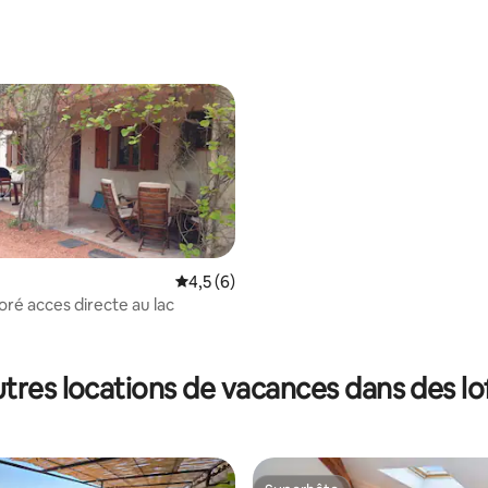
Évaluation moyenne sur la base de 6 comm
4,5 (6)
oré acces directe au lac
ur la base de 40 commentaires : 4,9 sur 5
tres locations de vacances dans des lo