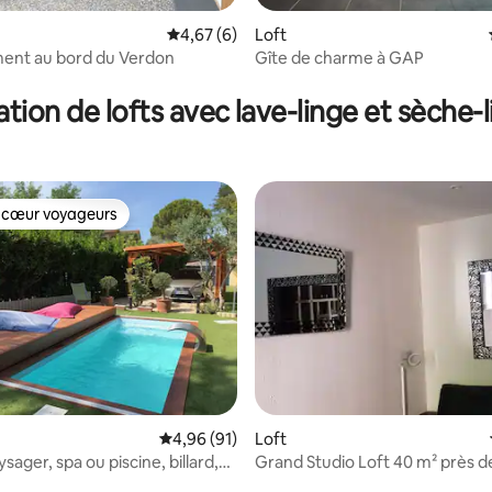
r la base de 158 commentaires : 4,7 sur 5
Évaluation moyenne sur la base de 6 comme
4,67 (6)
Loft
ent au bord du Verdon
Gîte de charme à GAP
tion de lofts avec lave-linge et sèche-
 cœur voyageurs
 cœur voyageurs
 la base de 39 commentaires : 4,95 sur 5
Évaluation moyenne sur la base de 91 comme
4,96 (91)
Loft
ager, spa ou piscine, billard,
Grand Studio Loft 40 m² près des Gor. du
Verdon