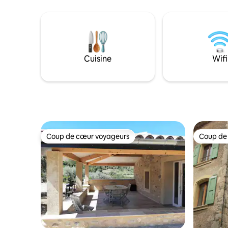
notre coin BBQ et petite piscine écolo.
grille pain), d'
Juste un petit coin de paradis.
couette, o
Cuisine
Wifi
Coup de cœur voyageurs
Coup de
Coup de cœur voyageurs
Coup de