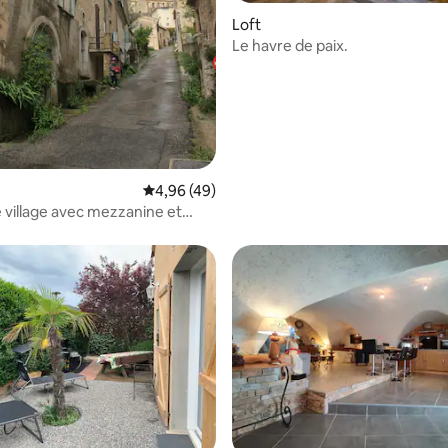
 la base de 30 commentaires : 4,93 sur 5
Loft
Le havre de paix.
Évaluation moyenne sur la base de 49 comme
4,96 (49)
 village avec mezzanine et