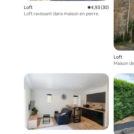
Loft
Évaluation moyenne sur
4,93 (30)
Loft ravissant dans maison en pierre.
Loft
Maison de
jardin