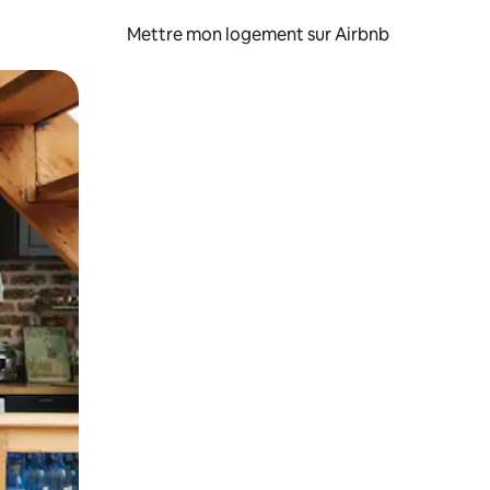
Mettre mon logement sur Airbnb
sant glisser.