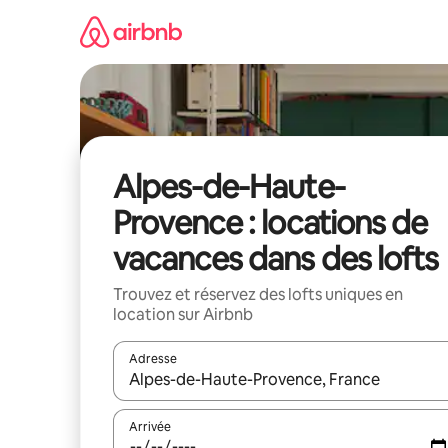
Aller
directement
au
contenu
Alpes-de-Haute-
Provence : locations de
vacances dans des lofts
Trouvez et réservez des lofts uniques en
location sur Airbnb
Adresse
Lorsque les résultats s'affichent, utilisez les flèc
Arrivée