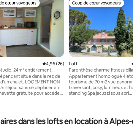
de cœur voyageurs
Coup de cœur voyageurs
 cœur voyageurs les plus appréciés
Coup de cœur voyageurs
e sur la base de 4 commentaires : 5 sur 5
Évaluation moyenne sur la base de 26 commen
4,96 (26)
Loft
t Studio, 24m² entièrement
Parenthèse charme fitness billa
ou spa
dépendant situé dans le rez de
Appartement homologué 4 éto
 d'un chalet. LOGEMENT NON
tourisme de 70 m2 vue panora
 séjour sans se déplacer en
traversant, cosy, lumineux et h
 navette gratuite pour accéder
standing Spa jacuzzi sous abri
on de Risoul. Intermarché,
panoramique (de mi sept à mi
e, laverie à proximité. Le
et mi avril à mi juin )et piscine chauffée
 compose d'une pièce a vivre
de mi juin à mi ou fin septembre. Terrain
ce de rangement, salle de bain
paysager avec plusieurs espaces
ires dans les lofts en location à Alpe
'italienne et toilette, coin
d’intimité. Grande salle de spor
quipée (plaque à induction, four
avec billard et bibliothèque. C
de, frigo, senséo, bouilloire,
homologué 4 étoiles qualité tourisme