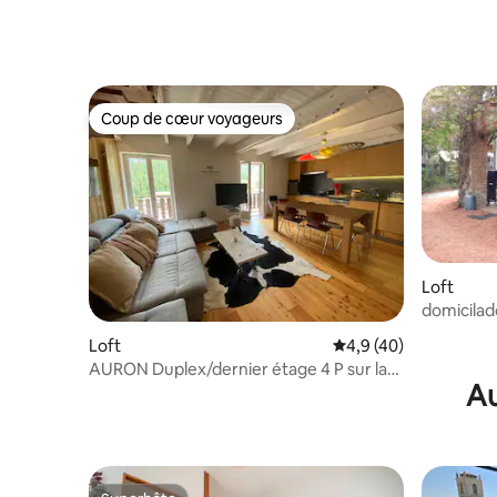
Coup de cœur voyageurs
Coup de cœur voyageurs
Loft
domicilad
Loft
Évaluation moyenne s
4,9 (40)
AURON Duplex/dernier étage 4 P sur la
Au
place