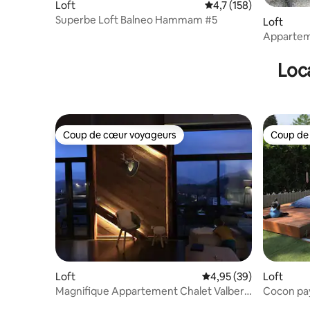
Loft
Évaluation moyenne su
4,7 (158)
Superbe Loft Balneo Hammam #5
Loft
Appartem
Loca
Coup de cœur voyageurs
Coup de
Coup de cœur voyageurs
Coup de
Loft
Évaluation moyenne sur
4,95 (39)
Loft
Magnifique Appartement Chalet Valberg
Cocon pays
(luxe)
fitness