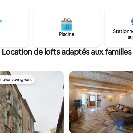
un canapé lit (140x200),
Concept bio avec isolation exté
reillers, draps, tv .
chaud l'hiver et frais l‘été Parki
Stationn
Piscine
su
Location de lofts adaptés aux familles
 cœur voyageurs
 cœur voyageurs