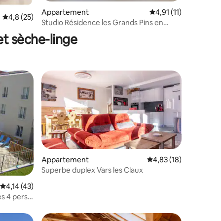
Appartement
Évaluation moyenne s
4,91 (11)
taires : 4,56 sur 5
Évaluation moyenne sur la base de 25 commentaires : 4,8 sur 5
4,8 (25)
Studio Résidence les Grands Pins en
Provence
et sèche-linge
Appartement
Évaluation moyenne su
4,83 (18)
Superbe duplex Vars les Claux
Évaluation moyenne sur la base de 43 commentaires : 4,14 sur 5
4,14 (43)
s 4 pers.