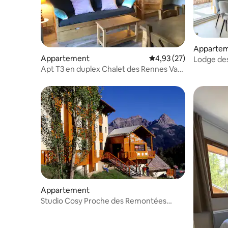
Apparte
Appartement
Évaluation moyenne su
4,93 (27)
Lodge des
Apt T3 en duplex Chalet des Rennes Vars
pers. Uba
2000m
Appartement
Studio Cosy Proche des Remontées
Mécaniques