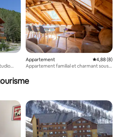
Appartement
Évaluation moyenne s
4,88 (8)
Studio
Appartement familial et charmant sous
les toits
tourisme