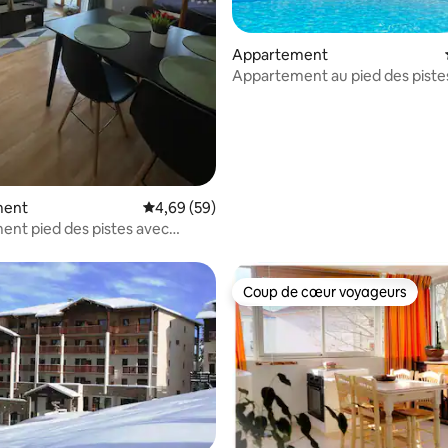
ur la base de 10 commentaires : 4,8 sur 5
Appartement
Appartement au pied des pistes
les-Claux
ment
Évaluation moyenne sur la base de 59 commen
4,69 (59)
nt pied des pistes avec
Coup de cœur voyageurs
Coup de cœur voyageurs