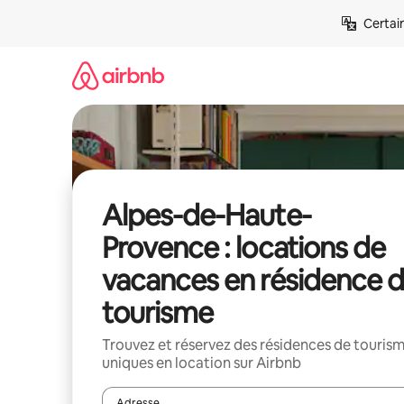
Aller
Certai
directement
au
contenu
Alpes-de-Haute-
Provence : locations de
vacances en résidence 
tourisme
Trouvez et réservez des résidences de touris
uniques en location sur Airbnb
Adresse