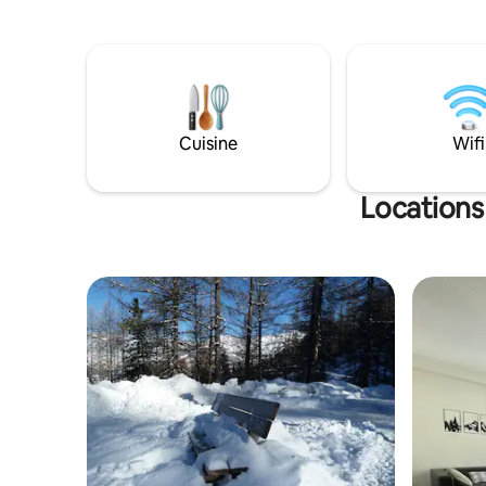
peut accueil
pouf convertible 80x200cm (couettes et
entièreme
oreillers fournis) TV, micro-ondes, four,
chambre, s
lave vaisselle, appareil à raclette… 🚗
Idéalemen
Parking gratuit devant la résidence 🎿
Provence 
Casier à ski individuel au sous sol 🚫
village de
Animaux interdits 🚭 Logement Non
fumeur ⚠️ Prévoir draps et parure de lit
Cuisine
Wifi
Locations