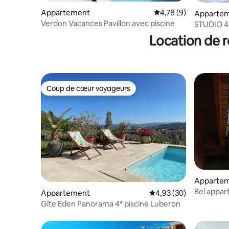
Appartement
Évaluation moyenne s
4,78 (9)
Apparte
Verdon Vacances Pavillon avec piscine
STUDIO 
Location de r
Coup de cœur voyageurs
Coup de cœur voyageurs
Apparte
Bel appar
Appartement
Évaluation moyenne sur
4,93 (30)
panorami
Gîte Eden Panorama 4* piscine Luberon