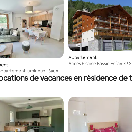
ur la base de 4 commentaires : 4,25 sur 5
Appartement
Accès Piscine Bassin Enfants ! 
ment
Confortable
appartement lumineux ! Sauna
locations de vacances en résidence de 