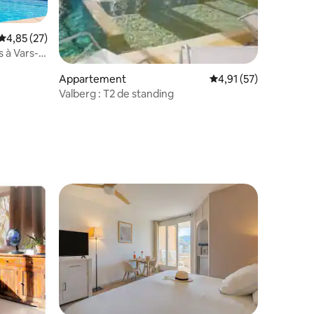
Évaluation moyenne sur la base de 27 commentaires : 4,85 sur 5
4,85 (27)
 à Vars-
Appartement
Évaluation moyenne su
4,91 (57)
Valberg : T2 de standing
taires : 4,69 sur 5