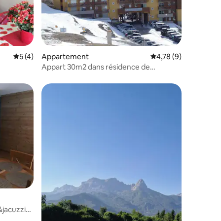
Évaluation moyenne sur la base de 4 commentaires : 5 sur 5
5 (4)
Appartement
Évaluation moyenne s
4,78 (9)
Appart 30m2 dans résidence de
tourisme av piscine
&jacuzzi