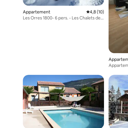
Appartement
Évaluation moyenne s
4,8 (10)
Les Orres 1800- 6 pers. - Les Chalets de
Bois Méan
Apparte
Apparteme
piscine