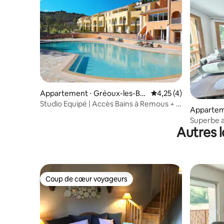
Appartement ⋅ Gréoux-les-Bai
Évaluation moyenne s
4,25 (4)
ns
Studio Equipé | Accès Bains à Remous + 3
Apparte
piscines!
Superbe 
Autres 
et Spa
Coup de cœur voyageurs
Coup de cœur voyageurs