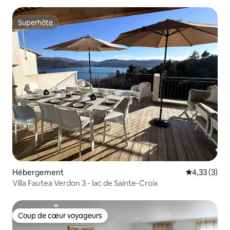
Superhôte
Superhôte
Hébergement
Évaluation m
4,33 (3)
Villa Fautea Verdon 3 - lac de Sainte-Croix
Coup de cœur voyageurs
Coup de cœur voyageurs