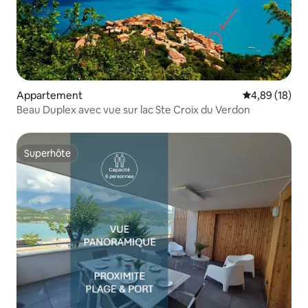
Appartement
Évaluation mo
4,89 (18)
Beau Duplex avec vue sur lac Ste Croix du Verdon
Superhôte
Superhôte