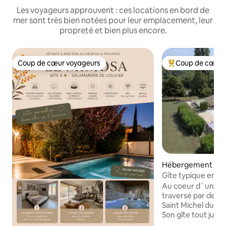
Les voyageurs approuvent : ces locations en bord de
mer sont très bien notées pour leur emplacement, leur
propreté et bien plus encore.
Coup de cœur voyageurs
Coup de cœur 
Coup de cœur voyageurs
Coups de cœur vo
Hébergement
Gîte typique en
pierres/piscine/P
Au coeur d´un do
traversé par deux 
Saint Michel du B
Son gîte tout just
4 personnes . Il sa