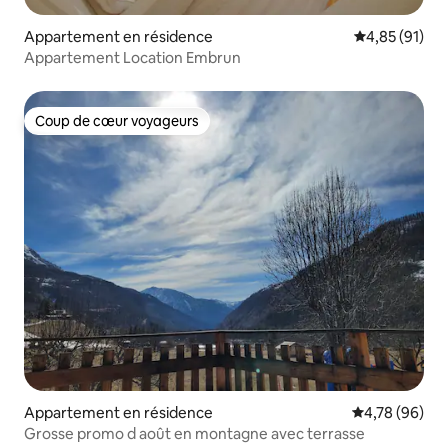
Appartement en résidence
Évaluation mo
4,85 (91)
Appartement Location Embrun
Coup de cœur voyageurs
Coup de cœur voyageurs
Appartement en résidence
Évaluation mo
4,78 (96)
Grosse promo d août en montagne avec terrasse