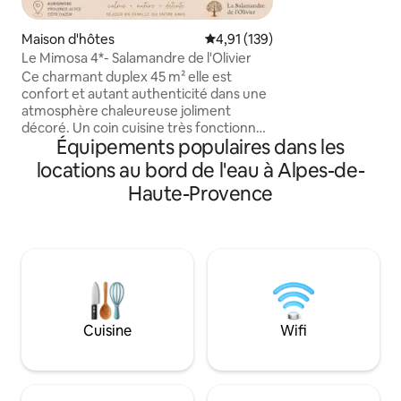
amoureux de la na
quiétude. Pour prolonger l´expérience
Maison d'hôtes
Évaluation moyenne sur la base 
4,91 (139)
de relaxation et d
Le Mimosa 4*- Salamandre de l'Olivier
piscine de 12x6 (n
Ce charmant duplex 45 m² elle est
usage exclusif des 
confort et autant authenticité dans une
autre gite est pré
atmosphère chaleureuse joliment
gîte présente un esca
décoré. Un coin cuisine très fonctionnel
dejeuners et brun
Équipements populaires dans les
un salon cosy avec un grand canapé. À
extra
l’étage une chambre lumineuse lit King-
locations au bord de l'eau à Alpes-de-
size salle de bain raffinée avec douche et
Haute-Provence
baignoire séparée avec vue imprenable
de la citadelle de Sisteron et des
montagnes. À l’extérieur, une terrasse
arborée pensée pour vos moments
conviviaux avec table barbecue
cheminée idéal pour prolonger vos
soirées en toute saison
Cuisine
Wifi