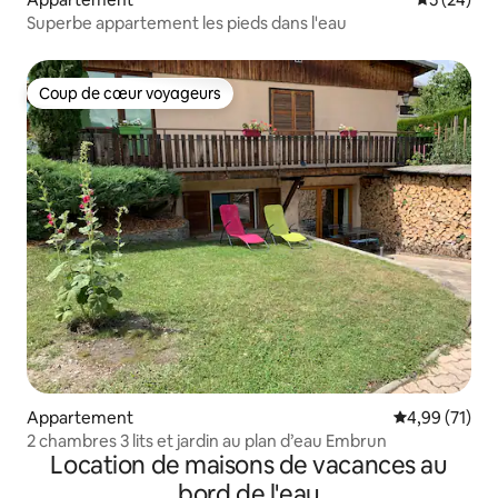
Superbe appartement les pieds dans l'eau
Coup de cœur voyageurs
Coup de cœur voyageurs
Appartement
Évaluation mo
4,99 (71)
2 chambres 3 lits et jardin au plan d’eau Embrun
Location de maisons de vacances au
bord de l'eau