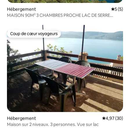
Hébergement
Évaluatio
5 (5)
MAISON 90M² 3 CHAMBRES PROCHE LAC DE SERRE
PONCON
Coup de cœur voyageurs
Coup de cœur voyageurs
Hébergement
Évaluation mo
4,97 (30)
Maison sur 2 niveaux. 3 personnes. Vue sur lac