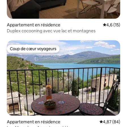
Appartement en résidence
Évaluation m
4,6 (15)
Duplex cocooning avec vue lac et montagnes
Coup de cœur voyageurs
Coup de cœur voyageurs
Appartement en résidence
Évaluation mo
4,87 (84)