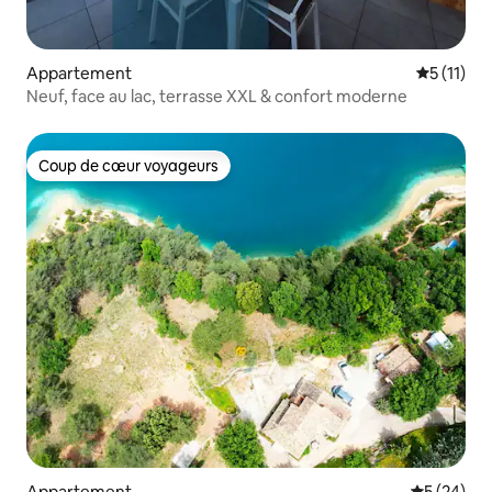
Appartement
Évaluatio
5 (11)
Neuf, face au lac, terrasse XXL & confort moderne
Coup de cœur voyageurs
Coup de cœur voyageurs
Appartement
Évaluation
5 (24)