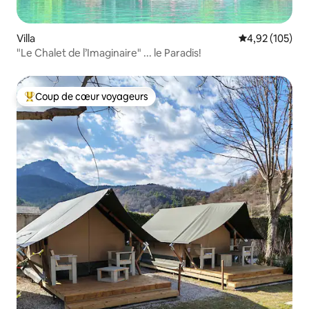
Villa
Évaluation moy
4,92 (105)
"Le Chalet de l’Imaginaire" ... le Paradis!
Coup de cœur voyageurs
Coups de cœur voyageurs les plus appréciés