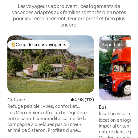
Les voyageurs approuvent : ces logements de
vacances adaptés aux familles sont très bien notés
pour leur emplacement, leur propreté et bien plus
encore.
Coup de cœur voyageurs
Superhôte
Coups de cœur voyageurs les plus appréciés
Superhôte
Cottage
Évaluation moyenne sur la base 
4,98 (113)
Refuge paisible : vues, confort et
Bus
charme
Les Marronniers offre un bel équilibre
location insolite - 
entre paix et commodité, calme de la
Verdon
location en logeme
campagne à quelques pas du cœur
impérial britanniq
animé de Sisteron. Profitez d'une
nature dans le par
connexion Wi-Fi gratuite, d'une cuisine
Verdon, proche du 