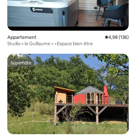
Appartement
Évaluation moy
4,98 (136)
Studio « le Guillaume » +Espace bien-être
Superhôte
Superhôte