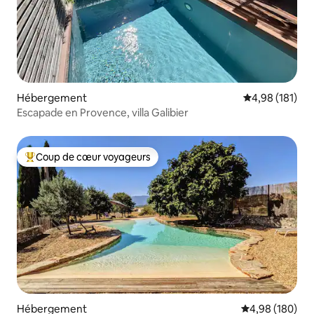
Hébergement
Évaluation moy
4,98 (181)
Escapade en Provence, villa Galibier
Coup de cœur voyageurs
Coups de cœur voyageurs les plus appréciés
Hébergement
Évaluation moy
4,98 (180)