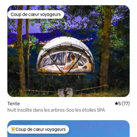
Coup de cœur voyageurs
Coup de cœur voyageurs
Tente
Évaluation
5 (77)
Nuit insolite dans les arbres-Soo les étoiles SPA
Coup de cœur voyageurs
Coups de cœur voyageurs les plus appréciés