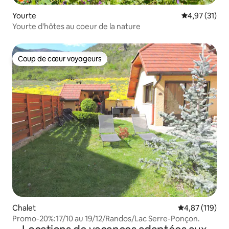
Yourte
Évaluation mo
4,97 (31)
Yourte d'hôtes au coeur de la nature
Coup de cœur voyageurs
Coup de cœur voyageurs
Chalet
Évaluation moy
4,87 (119)
Promo-20%:17/10 au 19/12/Randos/Lac Serre-Ponçon.