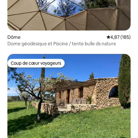
Dôme
Évaluation moy
4,87 (185)
Dome géodésique et Piscine / tente bulle ds nature
Coup de cœur voyageurs
Coup de cœur voyageurs