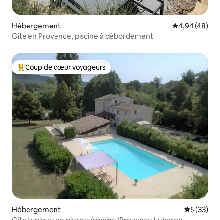
Hébergement
Évaluation mo
4,94 (48)
Gite en Provence, piscine à débordement
Coup de cœur voyageurs
Coups de cœur voyageurs les plus appréciés
Hébergement
Évaluation
5 (33)
Gîte typique en pierres/piscine/Provence Luberon