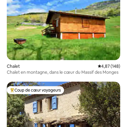
Chalet
Évaluation moy
4,87 (148)
Chalet en montagne, dans le cœur du Massif des Monges
Coup de cœur voyageurs
Coups de cœur voyageurs les plus appréciés