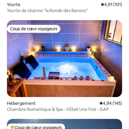
Yourte
Évaluation moy
4,91 (101)
Yourte de charme "la Ronde des Banons"
Coup de cœur voyageurs
Coup de cœur voyageurs
Hébergement
Évaluation moy
4,94 (145)
Chambre Romantique & Spa - Il Était Une Fois - GAP
Coup de cœur voyageurs