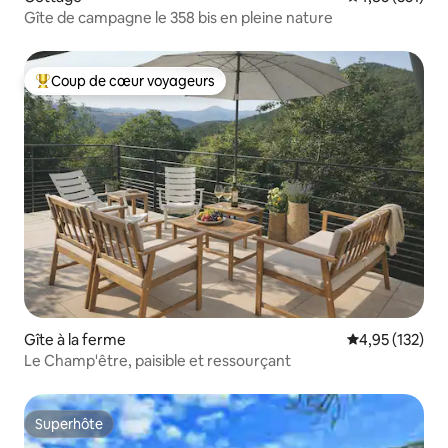
Gîte de campagne le 358 bis en pleine nature
Coup de cœur voyageurs
Coups de cœur voyageurs les plus appréciés
Gîte à la ferme
Évaluation moy
4,95 (132)
Le Champ'être, paisible et ressourçant
Superhôte
Superhôte