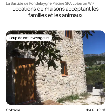
La Bastide de Fondeluygne Piscine SPA Luberon WiFi
Locations de maisons acceptant les
familles et les animaux
Coup de cœur voyageurs
Coup de cœur voyageurs
Cottage
Évaluation moy
4,85 (351)