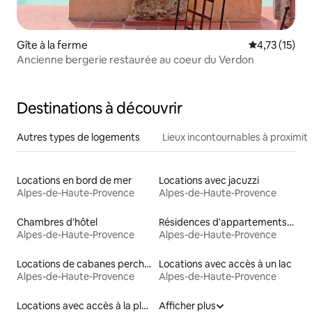
Gîte à la ferme
Évaluation mo
4,73 (15)
Ancienne bergerie restaurée au coeur du Verdon
Destinations à découvrir
Autres types de logements
Lieux incontournables à proximit
Locations en bord de mer
Locations avec jacuzzi
Alpes-de-Haute-Provence
Alpes-de-Haute-Provence
Chambres d'hôtel
Résidences d'appartements en location
Alpes-de-Haute-Provence
Alpes-de-Haute-Provence
Locations de cabanes perchées
Locations avec accès à un lac
Alpes-de-Haute-Provence
Alpes-de-Haute-Provence
Locations avec accès à la plage
Afficher plus