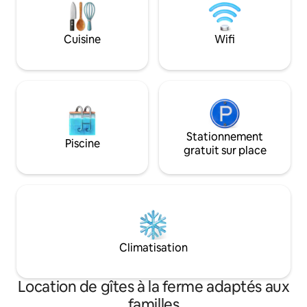
en plein air, notre gîte offre un
la nature et l'emp
environnement idéal pour vous
contexte idéal pou
reconnecter à la nature.
Cuisine
Wifi
Stationnement
Piscine
gratuit sur place
Climatisation
Location de gîtes à la ferme adaptés aux
familles