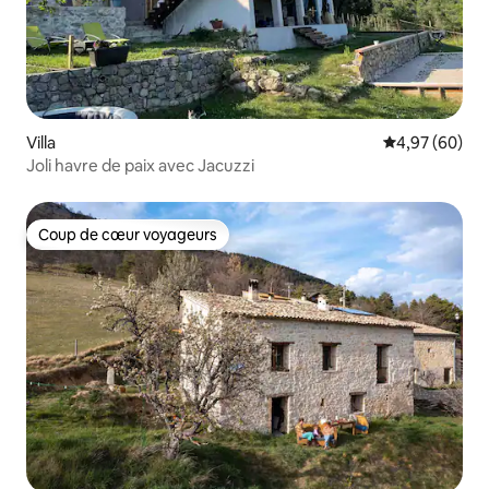
Villa
Évaluation mo
4,97 (60)
Joli havre de paix avec Jacuzzi
Coup de cœur voyageurs
Coup de cœur voyageurs