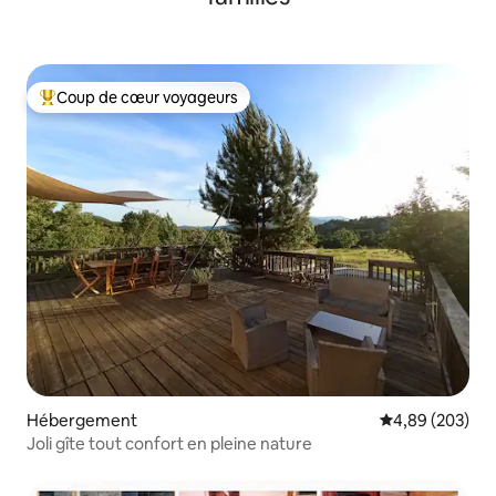
Coup de cœur voyageurs
Coups de cœur voyageurs les plus appréciés
Hébergement
Évaluation moy
4,89 (203)
Joli gîte tout confort en pleine nature