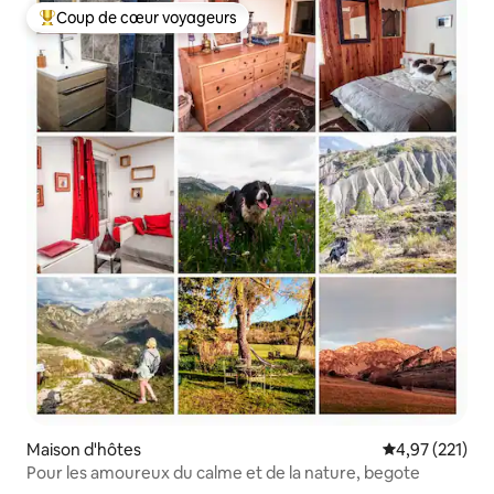
Coup de cœur voyageurs
Coups de cœur voyageurs les plus appréciés
Maison d'hôtes
Évaluation moy
4,97 (221)
Pour les amoureux du calme et de la nature, begote