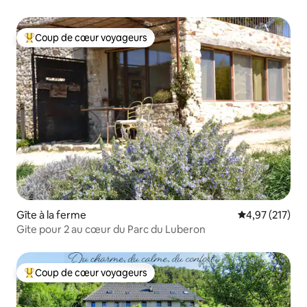
Coup de cœur voyageurs
Coups de cœur voyageurs les plus appréciés
Gîte à la ferme
Évaluation moy
4,97 (217)
Gite pour 2 au cœur du Parc du Luberon
Coup de cœur voyageurs
Coups de cœur voyageurs les plus appréciés