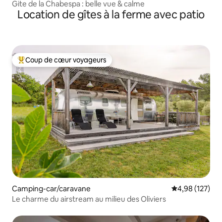
Gite de la Chabespa : belle vue & calme
Location de gîtes à la ferme avec patio
Coup de cœur voyageurs
Coups de cœur voyageurs les plus appréciés
Camping-car/caravane
Évaluation moy
4,98 (127)
Le charme du airstream au milieu des Oliviers