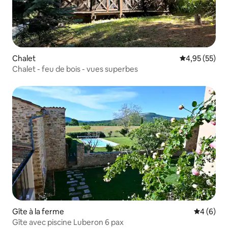
Chalet
Évaluation mo
4,95 (55)
Chalet - feu de bois - vues superbes
Gîte à la ferme
Évaluatio
4 (6)
Gîte avec piscine Luberon 6 pax