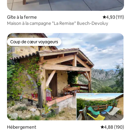
Gîte à la ferme
Évaluation mo
4,93 (111)
Maison à la campagne "La Remise" Buech-Devoluy
Coup de cœur voyageurs
Coup de cœur voyageurs
Hébergement
Évaluation moy
4,88 (190)