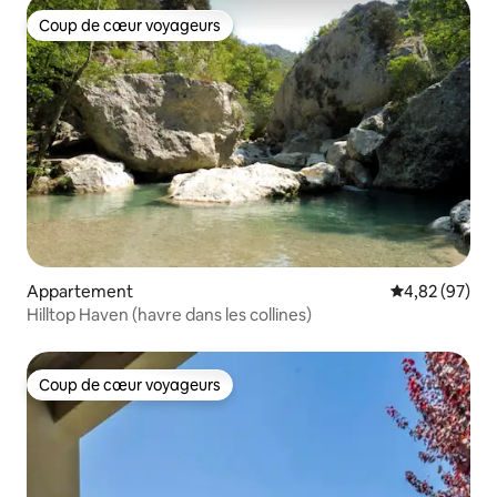
Coup de cœur voyageurs
Coup de cœur voyageurs
Appartement
Évaluation mo
4,82 (97)
Hilltop Haven (havre dans les collines)
Coup de cœur voyageurs
Coup de cœur voyageurs