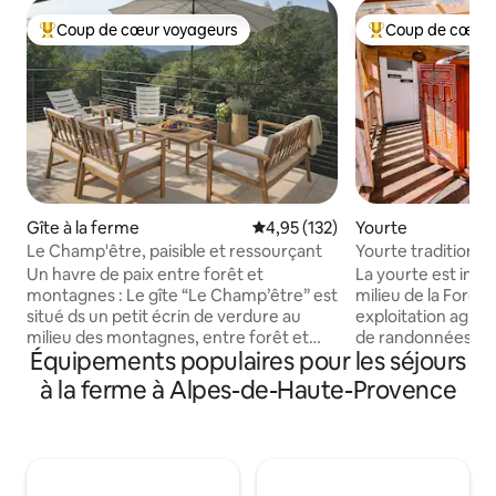
Coup de cœur voyageurs
Coup de cœur 
Coups de cœur voyageurs les plus appréciés
Coups de cœur vo
Gîte à la ferme
Évaluation moyenne sur la base 
4,95 (132)
Yourte
Le Champ'être, paisible et ressourçant
Yourte traditionnel
rivière
Un havre de paix entre forêt et
La yourte est insta
montagnes : Le gîte “Le Champ’être” est
milieu de la Forêt
situé ds un petit écrin de verdure au
exploitation agricole. Plusieurs d
milieu des montagnes, entre forêt et
de randonnées sur 
Équipements populaires pour les séjours
champs. À seulement 10 minutes en
Siagne " à 15 minut
voiture du centre-ville de Gap et de
activités sur place 
à la ferme à Alpes-de-Haute-Provence
toutes ses commodités, vous profitez
de la mielerie ave
d’un cadre naturel et ressourçant, avec
Grotte / Randonné
la sensation d’être loin du tumulte, tout
en rivière / accro
en restant proche de tout. Que vous
apprécierez mon l
soyez adepte de détente ou d’activités
le grand calme, l