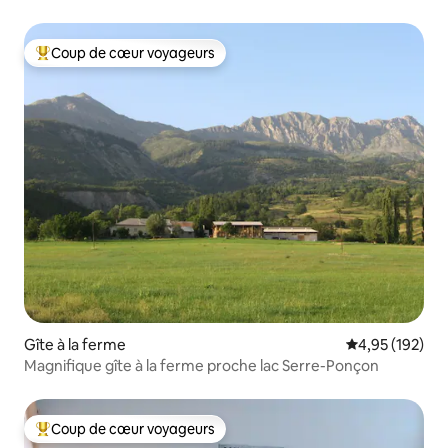
Coup de cœur voyageurs
Coups de cœur voyageurs les plus appréciés
Gîte à la ferme
Évaluation moy
4,95 (192)
Magnifique gîte à la ferme proche lac Serre-Ponçon
Coup de cœur voyageurs
Coups de cœur voyageurs les plus appréciés