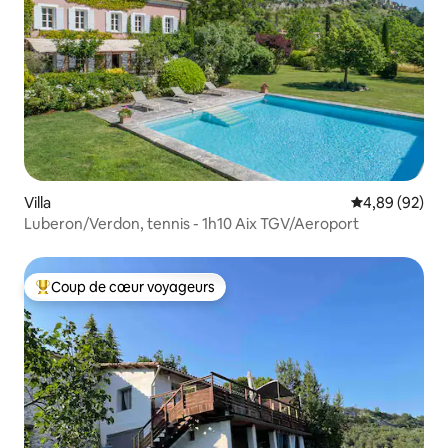
Villa
Évaluation mo
4,89 (92)
Luberon/Verdon, tennis - 1h10 Aix TGV/Aeroport
Coup de cœur voyageurs
Coups de cœur voyageurs les plus appréciés