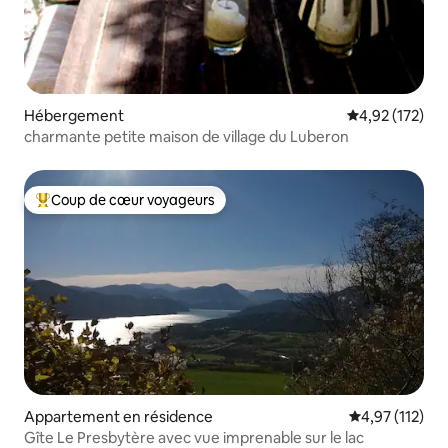
Hébergement
Évaluation moy
4,92 (172)
charmante petite maison de village du Luberon
Coup de cœur voyageurs
Coups de cœur voyageurs les plus appréciés
Appartement en résidence
Évaluation moy
4,97 (112)
Gîte Le Presbytère avec vue imprenable sur le lac