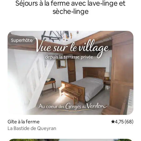
Séjours à la ferme avec lave-linge et
sèche-linge
Superhôte
Superhôte
Gîte à la ferme
Évaluation mo
4,75 (68)
La Bastide de Queyran