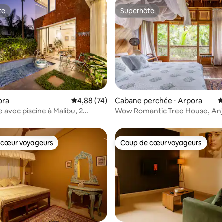
te
Superhôte
te
Superhôte
pora
Évaluation moyenne sur la base de 74 commen
4,88 (74)
Cabane perchée ⋅ Arpora
É
 sur la base de 12 commentaires : 5 sur 5
ée avec piscine à Malibu, 2
Wow Romantic Tree House, An
 salon et cuisine | À 9 minutes
Vagator, Goa Nord
ge de Vagator
 cœur voyageurs
Coup de cœur voyageurs
 cœur voyageurs
Coup de cœur voyageurs