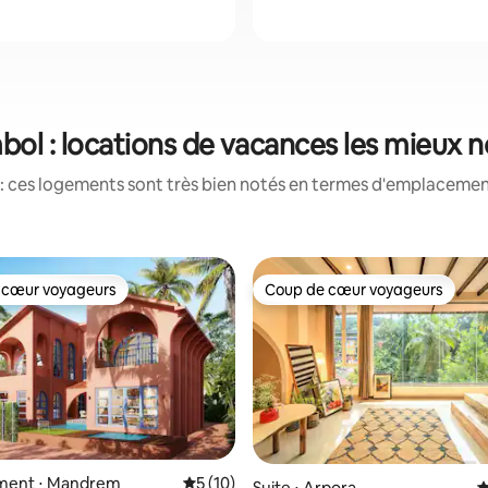
ol : locations de vacances les mieux 
: ces logements sont très bien notés en termes d'emplacement
 cœur voyageurs
Coup de cœur voyageurs
 cœur voyageurs
Coup de cœur voyageurs
ment ⋅ Mandrem
Évaluation moyenne sur la base de 10 co
5 (10)
Suite ⋅ Arpora
É