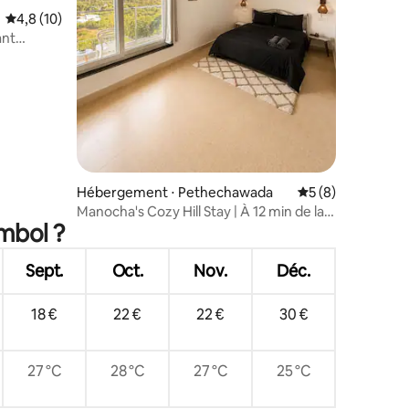
mmentaires : 5 sur 5
Évaluation moyenne sur la base de 10 commentaires : 4,8 sur 5
4,8 (10)
ant
Plage à
Hébergement ⋅ Pethechawada
Évaluation moyenn
5 (8)
Manocha's Cozy Hill Stay | À 12 min de la
mbol ?
plage de Mandrem
Sept.
Oct.
Nov.
Déc.
18 €
22 €
22 €
30 €
27 °C
28 °C
27 °C
25 °C