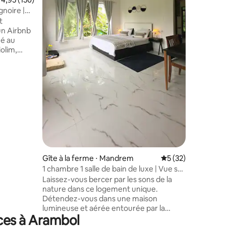
piscine p
gnoire |
de compag
t
fourrure.
 un Airbnb
possibili
hé au
de délici
iolim,
de Morji
5 minutes 
t les
ralentir.
ue, les
mbiance
r comme
ans la
, connue
c Anjuna,
 plages de
in de
Gîte à la ferme ⋅ Mandrem
Évaluation moyenne
5 (32)
1 chambre 1 salle de bain de luxe | Vue sur
la ferme au lever du soleil l Près de la
Laissez-vous bercer par les sons de la
plage de Mandrem
nature dans ce logement unique.
Détendez-vous dans une maison
lumineuse et aérée entourée par la
nces à Arambol
nature. Réveillez-vous avec une vue