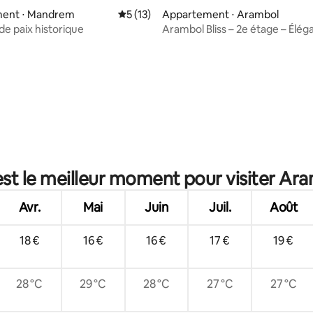
ent ⋅ Mandrem
Évaluation moyenne sur la base de 13 co
5 (13)
Appartement ⋅ Arambol
de paix historique
Arambol Bliss – 2e étage – Élég
 la base de 30 commentaires : 4,83 sur 5
appartement d'une chambre – 
1 min à pied
est le meilleur moment pour visiter Ara
Avr.
Mai
Juin
Juil.
Août
18 €
16 €
16 €
17 €
19 €
28 °C
29 °C
28 °C
27 °C
27 °C