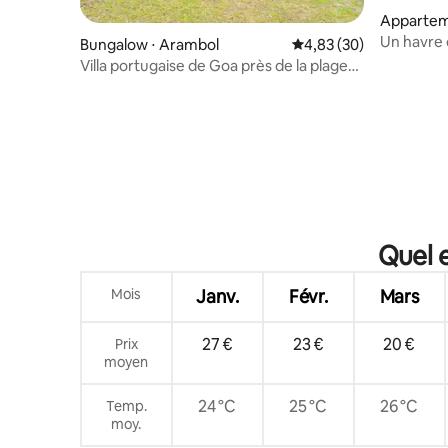
Appartem
Un havre 
Bungalow ⋅ Arambol
Évaluation moyenne sur
4,83 (30)
Villa portugaise de Goa près de la plage
d'Arambol
Quel 
Mois
Janv.
Févr.
Mars
27 €
23 €
20 €
Prix
moyen
24 °C
25 °C
26 °C
Temp.
moy.