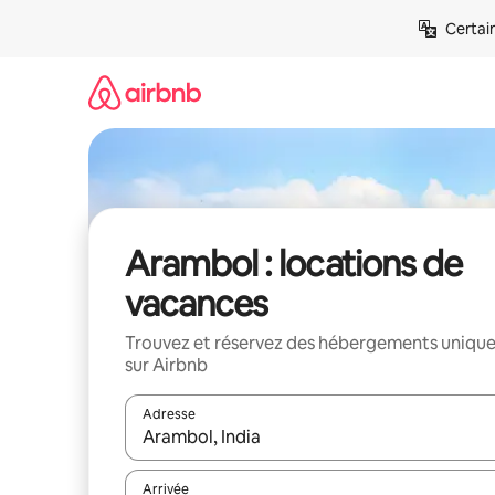
Aller
Certai
directement
au
contenu
Arambol : locations de
vacances
Trouvez et réservez des hébergements uniqu
sur Airbnb
Adresse
Lorsque les résultats s'affichent, utilisez les flèc
Arrivée