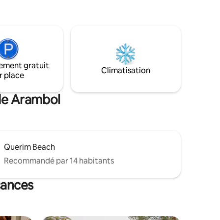
sereine sur le lever du soleil, regardez les
couchers de soleil depuis votre balcon et
profitez du chant des oiseaux. À 5 min en
voiture de la plage de Mandrem, cette
maison moderne est parfaite pour les
couples, les travailleurs à distance, un
groupe d'amis ou toute personne à la
ement gratuit
recherche d'une escapade tranquille
Climatisation
r place
avec tout le confort d'un chez-soi.
Bienvenue dans le tout premier
logement de Mogachestays.goa
 de Arambol
Querim Beach
Recommandé par 14 habitants
cances