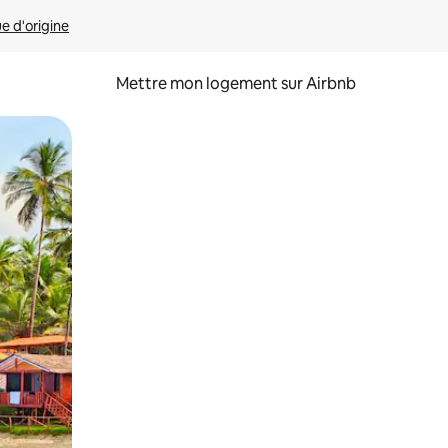
ue d'origine
Mettre mon logement sur Airbnb
sant glisser.