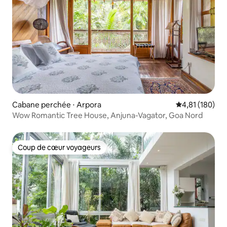
Cabane perchée ⋅ Arpora
Évaluation moy
4,81 (180)
Wow Romantic Tree House, Anjuna-Vagator, Goa Nord
Coup de cœur voyageurs
Coup de cœur voyageurs