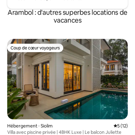
Arambol : d'autres superbes locations de
vacances
Coup de cœur voyageurs
Coup de cœur voyageurs
Hébergement ⋅ Siolim
Évaluation
5 (12)
Villa avec piscine privée | 4BHK Luxe | Le balcon Juliette