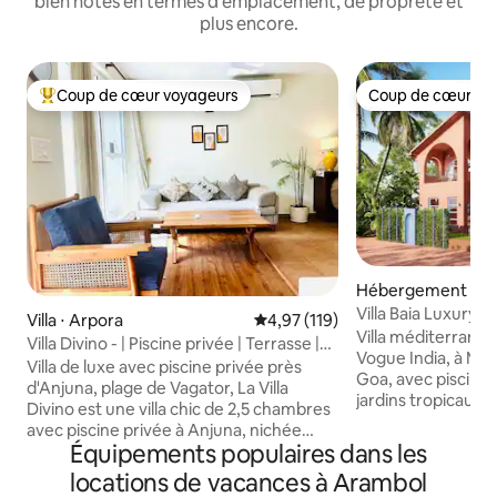
bien notés en termes d'emplacement, de propreté et
plus encore.
Coup de cœur voyageurs
Coup de cœur vo
Coups de cœur voyageurs les plus appréciés
Coup de cœur vo
Hébergement ⋅ 
Villa Baia Luxury 
Villa ⋅ Arpora
Évaluation moyenne sur la base 
4,97 (119)
jacuzzi, Mandrem
Villa méditerrané
Villa Divino - | Piscine privée | Terrasse |
Vogue India, à Ma
WiFi | Plage
Villa de luxe avec piscine privée près
Goa, avec piscine p
d'Anjuna, plage de Vagator, La Villa
jardins tropicaux l
Divino est une villa chic de 2,5 chambres
chambres avec sall
avec piscine privée à Anjuna, nichée
intérieurs design,
Équipements populaires dans les
dans une ceinture verte luxuriante et
cuisine équipée et
calme, mais à quelques minutes des
locations de vacances à Arambol
plein air. À quelq
cafés, des plages et de la vie nocturne