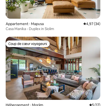
Appartement ⋅ Mapusa
Évaluation mo
4,97 (34)
Casa Manika - Duplex in Siolim
Coup de cœur voyageurs
Coup de cœur voyageurs
Hébergement ⋅ Morjim
Évaluation
5 (17)