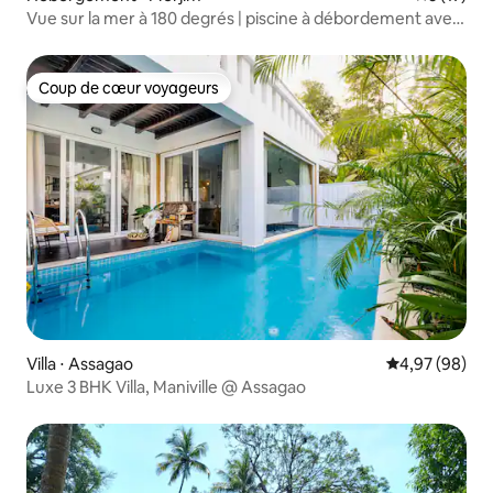
Vue sur la mer à 180 degrés | piscine à débordement avec
vue sur la mer | Morjim
Coup de cœur voyageurs
Coup de cœur voyageurs
Villa ⋅ Assagao
Évaluation mo
4,97 (98)
Luxe 3 BHK Villa, Maniville @ Assagao