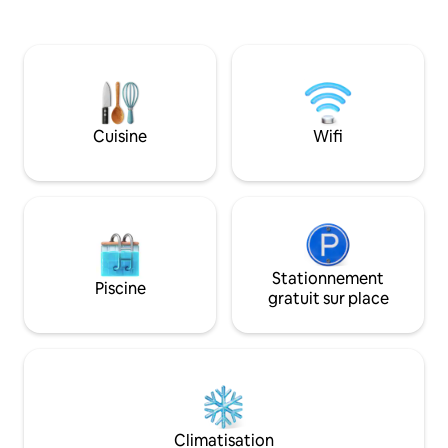
table, d'une salle de bain confortable,
journée de ski. Il 
ainsi que d'une terrasse depuis chaque
spacieuses avec li
pièce avec une vue magnifique ! Il y a un
canapé-lit double 
lave-linge. Il est situé à 10 minutes à pied
salon, une salle 
du centre idéal. Il y a un parking gratuit
avec douche à effe
derrière l'immeuble, sous réserve de
pour profiter du so
disponibilité. Le parking devant
vue sur la montagn
Cuisine
Wifi
l'immeuble est payant en semaine et le
samedi !
Stationnement
Piscine
gratuit sur place
Climatisation