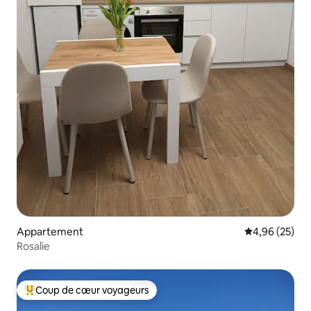
Appartement
Évaluation mo
4,96 (25)
Rosalie
Coup de cœur voyageurs
Coups de cœur voyageurs les plus appréciés