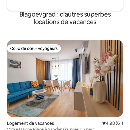
Blagoevgrad : d'autres superbes
locations de vacances
Coup de cœur voyageurs
Coup de cœur voyageurs
Logement de vacances
Évaluation mo
4,98 (61)
Votre Happy Place à Sandanski, près du parc