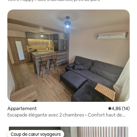
Appartement
Évaluation mo
4,86 (14)
Escapade élégante avec 2 chambres • Confort haut de
gamme
Coup de cœur voyageurs
Coup de cœur voyageurs