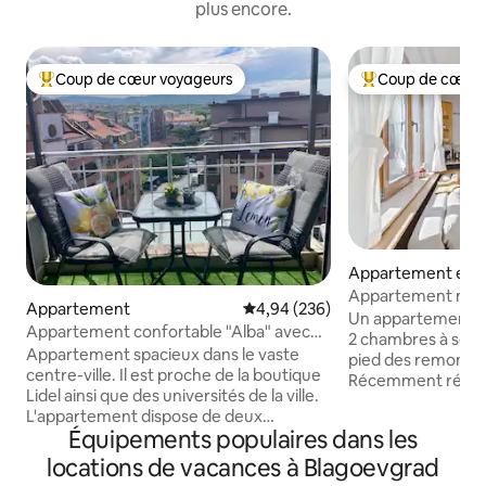
plus encore.
Coup de cœur voyageurs
Coup de cœur 
Coups de cœur voyageurs les plus appréciés
Coups de cœur vo
Appartement en r
Appartement mode
Appartement
Évaluation moyenne sur la base 
4,94 (236)
de la remontée m
Un appartement m
Appartement confortable "Alba" avec
2 chambres à seul
deux chambres!
Appartement spacieux dans le vaste
pied des remonté
centre-ville. Il est proche de la boutique
Récemment rénové
Lidel ainsi que des universités de la ville.
niveau, il offre au
L'appartement dispose de deux
5 personnes l'esca
Équipements populaires dans les
chambres avec lits (144/190 et 120/190),
vacances d'hiver.
d'un salon avec un canapé convertible,
locations de vacances à Blagoevgrad
d'un grand salon 
d'une cuisine équipée avec une grande
pour une finition 