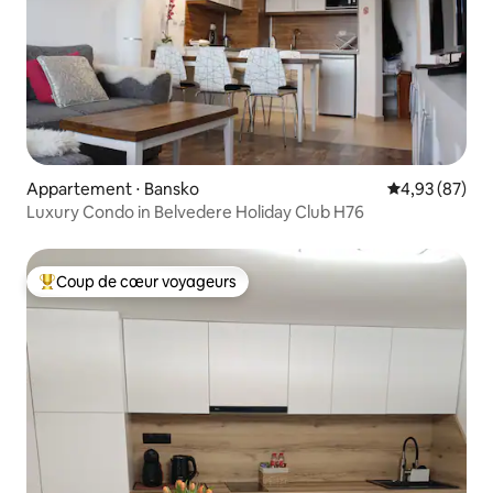
Appartement ⋅ Bansko
Évaluation mo
4,93 (87)
Luxury Condo in Belvedere Holiday Club H76
Coup de cœur voyageurs
Coups de cœur voyageurs les plus appréciés