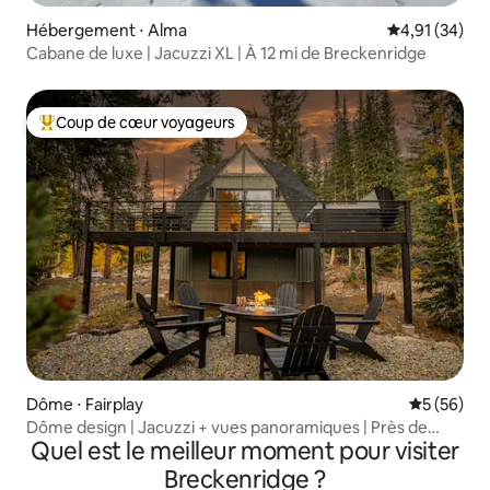
Hébergement ⋅ Alma
Évaluation mo
4,91 (34)
Cabane de luxe | Jacuzzi XL | À 12 mi de Breckenridge
Coup de cœur voyageurs
Coups de cœur voyageurs les plus appréciés
Dôme ⋅ Fairplay
Évaluation
5 (56)
Dôme design | Jacuzzi + vues panoramiques | Près de
Quel est le meilleur moment pour visiter
Breck
Breckenridge ?