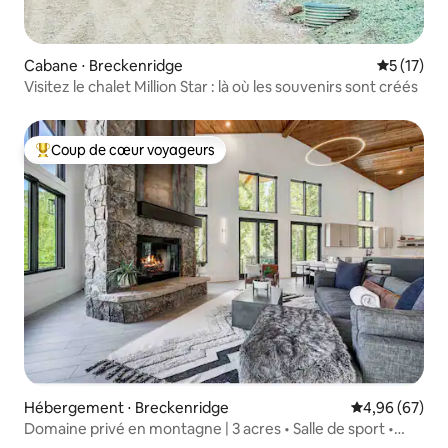
Cabane ⋅ Breckenridge
Évaluation
5 (17)
Visitez le chalet Million Star : là où les souvenirs sont créés
Coup de cœur voyageurs
Coups de cœur voyageurs les plus appréciés
Hébergement ⋅ Breckenridge
Évaluation mo
4,96 (67)
Domaine privé en montagne | 3 acres • Salle de sport •
Douche à vapeur