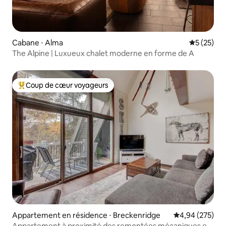
Cabane ⋅ Alma
Évaluation
5 (25)
The Alpine | Luxueux chalet moderne en forme de A
Coup de cœur voyageurs
Coups de cœur voyageurs les plus appréciés
Appartement en résidence ⋅ Breckenridge
Évaluation moy
4,94 (275)
Appartement à proximité des remontées mécaniques et