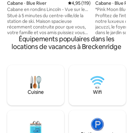
Cabane ⋅ Blue River
Évaluation moyenne sur la base 
4,95 (119)
Cabane ⋅ Blue Rive
Cabane en rondins Lincoln - Vue sur le
*Pink Moon Blue R
lac Tarn Licence n° LR21-00002
rétro en A
Situé à 5 minutes du centre-ville/de la
Profitez de l'intim
station de ski. Maison spacieuse
notre luxueux chal
récemment construite pour que vous,
jacuzzi, le foyer e
votre famille et vos amis puissiez vous
dans le jardin son
Équipements populaires dans les
détendre. Cette escapade de luxe en
Colorado. À seule
montagne est proche des pistes de ski,
9, vous avez un ac
locations de vacances à Breckenridge
des commerces, de la randonnée, de la
remontées mécani
pêche et bien plus encore ! Après votre
restaurants, aux p
retour du ski ou du shopping, détendez-
commerces de Mai
vous dans le grand jacuzzi ou sur le
Breckenridge. 3 ch
balcon couvert. Installez-vous
bains et 2 salons 
confortablement près de l'une des trois
un grand espace p
cheminées ou profitez d'un moment de
est joliment amé
plaisir en famille sur la table de hockey
équipements mod
Cuisine
Wifi
sur table, au jeu de palets, au poker, aux
destination Tesla 
jeux de société ou prenez un verre avec
propriété vraimen
vos amis au bar !
décevra pas ! Lic