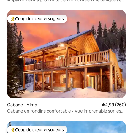
de Main St
Coup de cœur voyageurs
Coups de cœur voyageurs les plus appréciés
Cabane ⋅ Alma
Évaluation moy
4,99 (260)
Cabane en rondins confortable • Vue imprenable sur les
montagnes • 24 km de Breck
Coup de cœur voyageurs
Coups de cœur voyageurs les plus appréciés