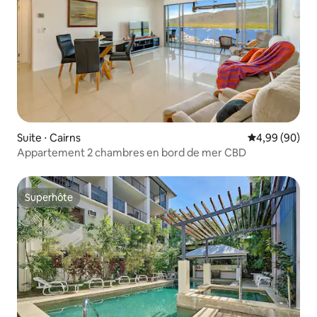
Suite ⋅ Cairns
Évaluation mo
4,99 (90)
Appartement 2 chambres en bord de mer CBD
Superhôte
Superhôte