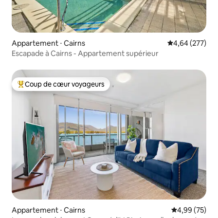
Appartement ⋅ Cairns
Évaluation moy
4,64 (277)
Escapade à Cairns - Appartement supérieur
Coup de cœur voyageurs
Coups de cœur voyageurs les plus appréciés
Appartement ⋅ Cairns
Évaluation mo
4,99 (75)