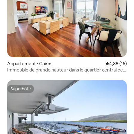
Appartement ⋅ Cairns
Évaluation mo
4,88 (16)
Immeuble de grande hauteur dans le quartier central des
affaires : pittoresque et central
Superhôte
Superhôte