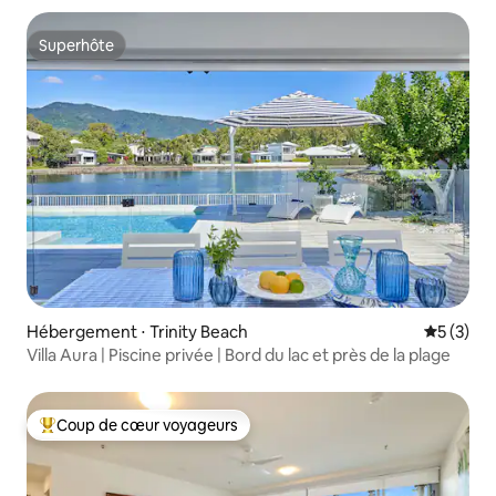
Superhôte
Superhôte
Hébergement ⋅ Trinity Beach
Évaluatio
5 (3)
Villa Aura | Piscine privée | Bord du lac et près de la plage
Coup de cœur voyageurs
Coups de cœur voyageurs les plus appréciés