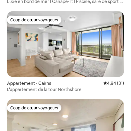
Luxe en bord de mer I Canapé-lit I Piscine, salle de sport et
sauna
Coup de cœur voyageurs
Coup de cœur voyageurs
Appartement ⋅ Cairns
Évaluation mo
4,94 (31)
L'appartement de la tour Northshore
Coup de cœur voyageurs
Coup de cœur voyageurs