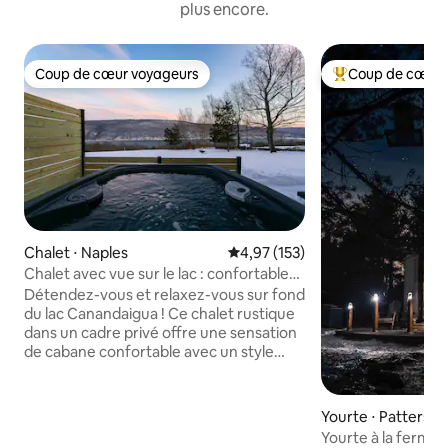
plus encore.
Coup de cœur voyageurs
Coup de cœur 
Coup de cœur voyageurs
Coups de cœur vo
Chalet ⋅ Naples
Évaluation moyenne sur la base 
4,97 (153)
Chalet avec vue sur le lac : confortable
et chic, jacuzzi, jeux
Détendez-vous et relaxez-vous sur fond
du lac Canandaigua ! Ce chalet rustique
dans un cadre privé offre une sensation
de cabane confortable avec un style
moderne et des équipements luxueux,
notamment une cheminée à gaz, un
jacuzzi, des jeux nostalgiques, une
Yourte ⋅ Pattersonv
bibliothèque, un foyer extérieur et plus
Yourte à la ferme
encore ! Les équipements