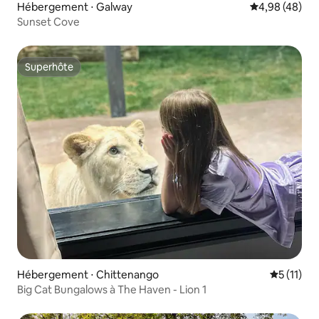
Hébergement ⋅ Galway
Évaluation mo
4,98 (48)
Sunset Cove
Superhôte
Superhôte
Hébergement ⋅ Chittenango
Évaluatio
5 (11)
Big Cat Bungalows à The Haven - Lion 1