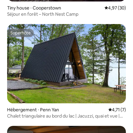
Tiny house ⋅ Cooperstown
Évaluation mo
4,97 (30)
Séjour en forêt – North Nest Camp
Superhôte
Superhôte
Hébergement ⋅ Penn Yan
Évaluation 
4,71 (7)
Chalet triangulaire au bord du lac | Jacuzzi, quai et vue |
Seneca