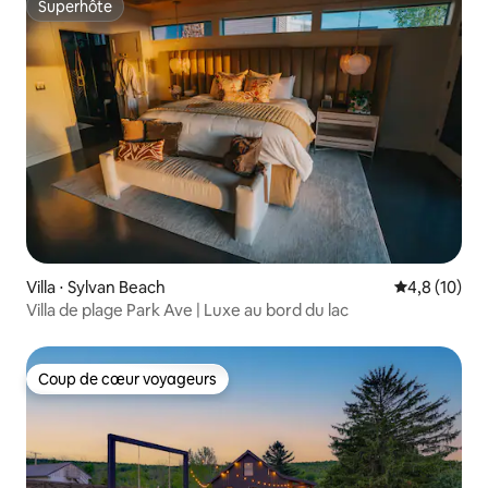
Superhôte
Superhôte
Villa ⋅ Sylvan Beach
Évaluation m
4,8 (10)
Villa de plage Park Ave | Luxe au bord du lac
Coup de cœur voyageurs
Coup de cœur voyageurs