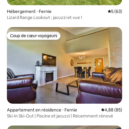
Hébergement ⋅ Fernie
Évaluation
5 (63)
Lizard Range Lookout : jacuzzi et vue !
Coup de cœur voyageurs
Coup de cœur voyageurs
Appartement en résidence ⋅ Fernie
Évaluation mo
4,88 (85)
Ski-In Ski-Out | Piscine et jacuzzi | Récemment rénové