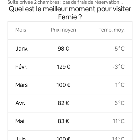
Suite privée 2 chambres : pas de frais de réservation
Quel est le meilleur moment pour visiter
supplémentaires
Fernie ?
Mois
Prix moyen
Temp. moy.
Janv.
98 €
-5 °C
Févr.
129 €
-3 °C
Mars
100 €
1 °C
Avr.
82 €
6 °C
Mai
83 €
11 °C
Juin
100 €
14 °C