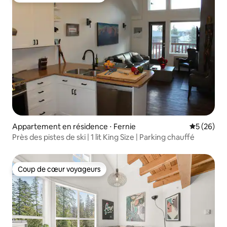
Appartement en résidence ⋅ Fernie
Évaluation
5 (26)
Près des pistes de ski | 1 lit King Size | Parking chauffé
Coup de cœur voyageurs
Coup de cœur voyageurs