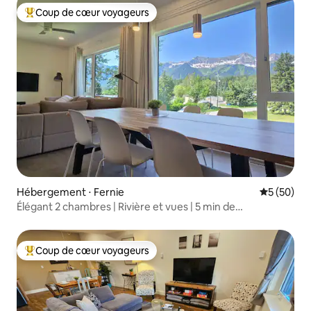
Coup de cœur voyageurs
Coups de cœur voyageurs les plus appréciés
Hébergement ⋅ Fernie
Évaluation
5 (50)
Élégant 2 chambres | Rivière et vues | 5 min de
Fernie/Resort
Coup de cœur voyageurs
Coups de cœur voyageurs les plus appréciés