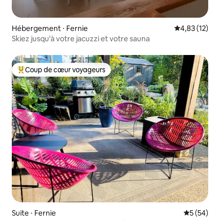
Hébergement ⋅ Fernie
Évaluation mo
4,83 (12)
Skiez jusqu'à votre jacuzzi et votre sauna
Coup de cœur voyageurs
Coups de cœur voyageurs les plus appréciés
Suite ⋅ Fernie
Évaluation
5 (54)