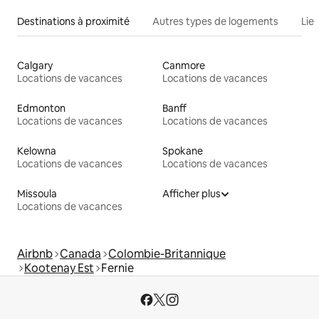
Destinations à proximité
Autres types de logements
Lie
Calgary
Canmore
Locations de vacances
Locations de vacances
Edmonton
Banff
Locations de vacances
Locations de vacances
Kelowna
Spokane
Locations de vacances
Locations de vacances
Missoula
Afficher plus
Locations de vacances
Airbnb
Canada
Colombie-Britannique
Kootenay Est
Fernie