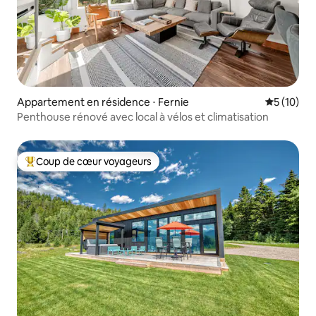
Appartement en résidence ⋅ Fernie
Évaluation
5 (10)
Penthouse rénové avec local à vélos et climatisation
Coup de cœur voyageurs
Coups de cœur voyageurs les plus appréciés