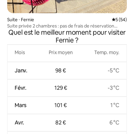
Suite ⋅ Fernie
Évaluation
5 (54)
Suite privée 2 chambres : pas de frais de réservation
Quel est le meilleur moment pour visiter
supplémentaires
Fernie ?
Mois
Prix moyen
Temp. moy.
Janv.
98 €
-5 °C
Févr.
129 €
-3 °C
Mars
101 €
1 °C
Avr.
82 €
6 °C