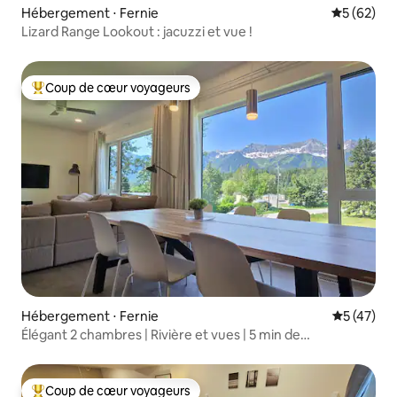
Hébergement ⋅ Fernie
Évaluation
5 (62)
Lizard Range Lookout : jacuzzi et vue !
Coup de cœur voyageurs
Coups de cœur voyageurs les plus appréciés
Hébergement ⋅ Fernie
Évaluation
5 (47)
Élégant 2 chambres | Rivière et vues | 5 min de
Fernie/Resort
Coup de cœur voyageurs