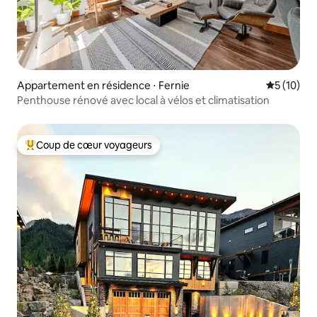
Appartement en résidence ⋅ Fernie
Évaluation
5 (10)
Penthouse rénové avec local à vélos et climatisation
Coup de cœur voyageurs
Coups de cœur voyageurs les plus appréciés