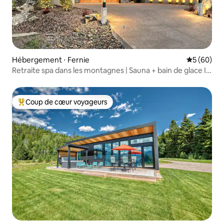
Hébergement ⋅ Fernie
Évaluation
5 (60)
Retraite spa dans les montagnes | Sauna + bain de glace I
Ski
Coup de cœur voyageurs
Coups de cœur voyageurs les plus appréciés