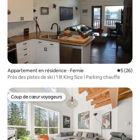
Appartement en résidence ⋅ Fernie
Évaluation
5 (26)
Près des pistes de ski | 1 lit King Size | Parking chauffé
Coup de cœur voyageurs
Coup de cœur voyageurs