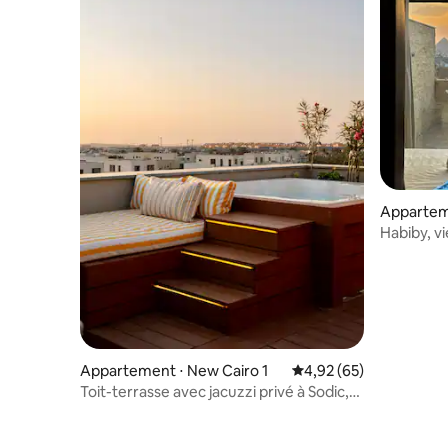
Apparteme
man
Habiby, vi
Appartement ⋅ New Cairo 1
Évaluation moyenne sur
4,92 (65)
Toit-terrasse avec jacuzzi privé à Sodic,
dans le Nouveau Caire