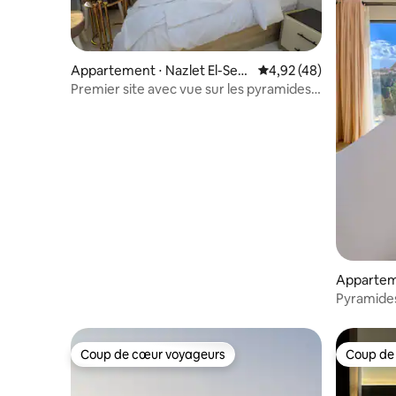
Appartement ⋅ Nazlet El-Sem
Évaluation moyenne sur
4,92 (48)
man
Premier site avec vue sur les pyramides,
2 lits et jacuzzi
Appartem
Pyramide
Coup de cœur voyageurs
Coup de
Coup de cœur voyageurs
Coup de