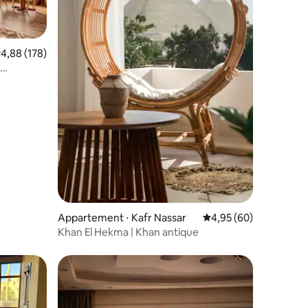
valuation moyenne sur la base de 178 commentaires : 4,88 sur 5
4,88 (178)
mmentaires : 5 sur 5
Appartement ⋅ Kafr Nassar
Évaluation moyenne su
4,95 (60)
Khan El Hekma | Khan antique