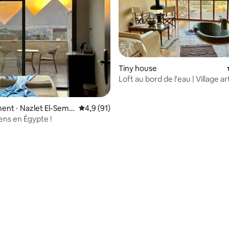
Tiny house
Loft au bord de l'eau | Village ar
rustique et luxueux de Tunis
nt ⋅ Nazlet El-Sem
Évaluation moyenne sur la base de 91 comm
4,9 (91)
ens en Égypte !
 la base de 65 commentaires : 4,92 sur 5