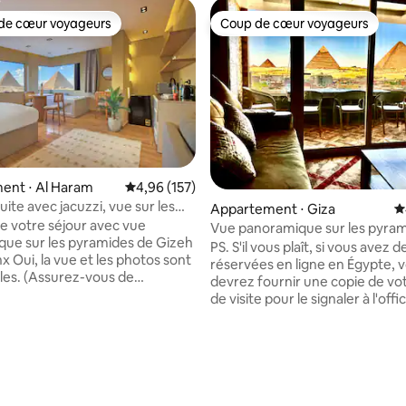
de cœur voyageurs
Coup de cœur voyageurs
 cœur voyageurs les plus appréciés
Coup de cœur voyageurs
ent ⋅ Al Haram
Évaluation moyenne sur la base de 157 comme
4,96 (157)
ite avec jacuzzi, vue sur les
Appartement ⋅ Giza
É
 et balcon
de votre séjour avec vue
Vue panoramique sur les pyra
ue sur les pyramides de Gizeh
PS. S'il vous plaît, si vous avez d
nx Oui, la vue et les photos sont
réservées en ligne en Égypte, 
lles. (Assurez-vous de
devrez fournir une copie de vo
 nos autres annonces aussi)
de visite pour le signaler à l'offi
us une vue imprenable sur
tourisme conformément aux d
s pyramides de Gizeh de
la base de 300 commentaires : 4,89 sur 5
instructions de la police tourist
 où dans ce studio oriental
Merci L'appartement de luxe est situé
ain ou tout en vous
dans la rue la plus importante d
dans le jacuzzi. Il est
des pyramides, avec une vue
 à 10 minutes à pied du portail
panoramique incroyable sur les