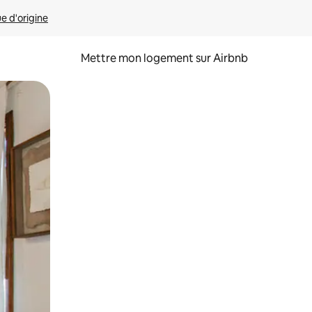
ue d'origine
Mettre mon logement sur Airbnb
sant glisser.