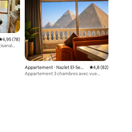
Évaluation moyenne sur la base de 78 commentaires : 4,95 sur 5
4,95 (78)
tisanal
entaires : 4,9 sur 5
Appartement ⋅ Nazlet El-Sem
Évaluation moyenne s
4,8 (82)
man
Appartement 3 chambres avec vue
panoramique sur les pyramides