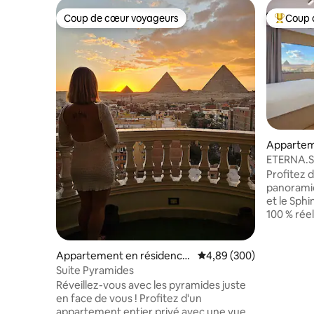
Coup de cœur voyageurs
Coup 
Coup de cœur voyageurs
Coups de
Appartem
ETERNA.Su
pyramides
Profitez 
panoramiq
et le Sphi
100 % rée
consulter
Offrez-vo
toutes le
Appartement en résidence
Évaluation moyenne sur 
4,89 (300)
n'importe
⋅ Nazlet El-Semman
Suite Pyramides
contempor
Réveillez-vous avec les pyramides juste
détendant 
en face de vous ! Profitez d'un
également
appartement entier privé avec une vue