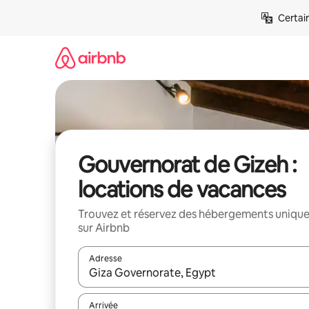
Aller
Certai
directement
au
contenu
Gouvernorat de Gizeh :
locations de vacances
Trouvez et réservez des hébergements uniqu
sur Airbnb
Adresse
Lorsque les résultats s'affichent, utilisez les flèc
Arrivée