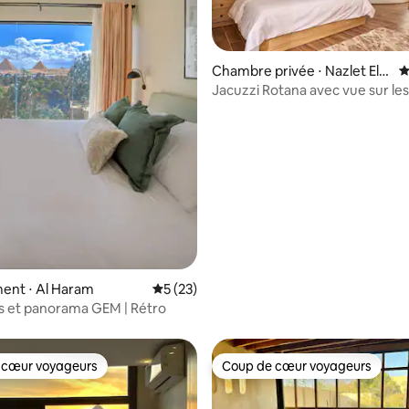
Chambre privée ⋅ Nazlet El-S
É
 la base de 48 commentaires : 4,92 sur 5
emman
Jacuzzi Rotana avec vue sur les
pyramides
ent ⋅ Al Haram
Évaluation moyenne sur la base de 23 co
5 (23)
s et panorama GEM | Rétro
 cœur voyageurs
Coup de cœur voyageurs
 cœur voyageurs
Coup de cœur voyageurs