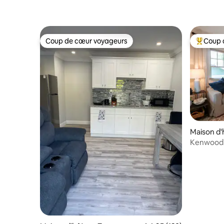
Coup de cœur voyageurs
Coup 
Coup de cœur voyageurs
Coups de
Maison d'
rg
Kenwood R
chambre