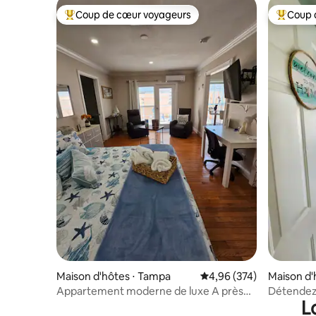
Coup de cœur voyageurs
Coup 
Coups de cœur voyageurs les plus appréciés
Coups de
Maison d'hôtes ⋅ Tampa
Évaluation moyenne sur 
4,96 (374)
Maison d'
Appartement moderne de luxe A près
Détendez-
L
des plages et de l'aéroport
Bay n° 1