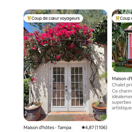
Coup de cœur voyageurs
Coup 
Coups de cœur voyageurs les plus appréciés
Coups de
Maison d'
rg
Chalet pr
situé au c
Ce charma
idéalemen
superbes v
artistique
et d'une va
voyageurs
son ambia
Maison d'hôtes ⋅ Tampa
Évaluation moyenne sur l
4,87 (1 106)
emplaceme