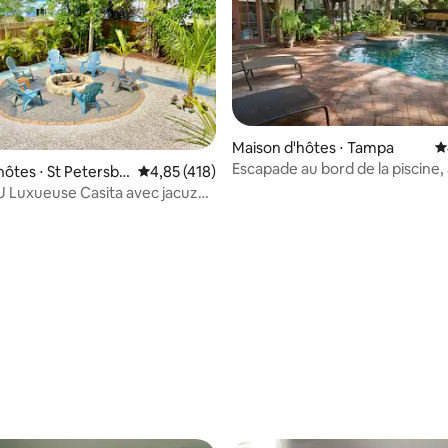
Maison d'hôtes ⋅ Tampa
É
Escapade au bord de la piscine,
hôtes ⋅ St Petersbu
Évaluation moyenne sur la base de 418 comme
4,85 (418)
à vélo le long de la rivière Tamp
Luxueuse Casita avec jacuzzi,
rdin🏝☀️🏖
 la base de 110 commentaires : 4,97 sur 5