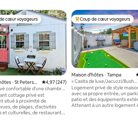
de cœur voyageurs
Coup de cœur voyageurs
 cœur voyageurs les plus appréciés
Coups de cœur voyageurs les p
Maison d'hôtes ⋅ Tampa
É
« Casita de luxe/Jacuzzi/Bush
hôtes ⋅ St Petersbu
Évaluation moyenne sur la base de 247 commen
4,97 (247)
Gardens/USF/Casino »
Logement privé de style maison 
ivé confortable d'une chambre
avec sa propre entrée, un park
entre !
nt cottage privé est
patio et des équipements extér
t situé à proximité de
Attenant à un autre logement 
ues, de plages, d'activités
mais complètement séparé ave
s et culturelles, de restaurants
propre entrée et son espace ex
riété d'activités familiales. Les
Profitez de cet hébergement 
 apprécient ce logement pour
Tampa avec jacuzzi, pergola et
nce paisible, son très bon
a base de 1 106 commentaires : 4,87 sur 5
green. À quelques minutes de
nt et ses espaces extérieurs