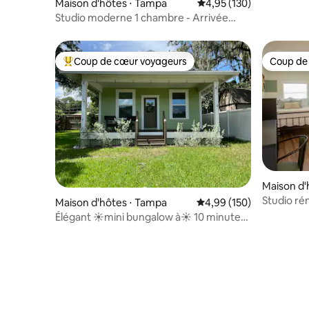
Maison d'hôtes ⋅ Tampa
Évaluation moyenne sur
4,95 (130)
Studio moderne 1 chambre - Arrivée
autonome et parking.
Coup de cœur voyageurs
Coup de
Coups de cœur voyageurs les plus appréciés
Coup de
Maison d'
g
Studio ré
Maison d'hôtes ⋅ Tampa
Évaluation moyenne sur 
4,99 (150)
privée + 
Élégant ☀mini bungalow à☀ 10 minutes
du centre-ville