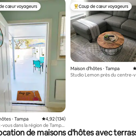
de cœur voyageurs
Coup de cœur voyageurs
 cœur voyageurs les plus appréciés
Coups de cœur voyageurs les p
Maison d'hôtes ⋅ Tampa
É
Studio Lemon près du centre-vi
Tampa
la base de 374 commentaires : 4,96 sur 5
hôtes ⋅ Tampa
Évaluation moyenne sur la base de 134 comme
4,92 (134)
vous dans la région de Tampa
ocation de maisons d'hôtes avec terras