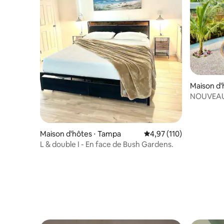
Maison d'
rg
NOUVEAU 
foyer, ja
Maison d'hôtes ⋅ Tampa
Évaluation moyenne sur
4,97 (110)
L & double I - En face de Bush Gardens.