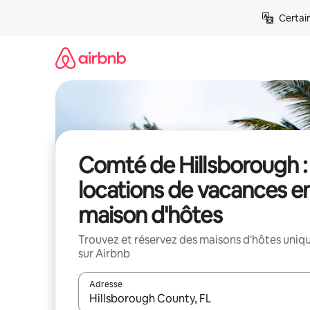
Aller
Certai
directement
au
contenu
Comté de Hillsborough :
locations de vacances e
maison d'hôtes
Trouvez et réservez des maisons d'hôtes uniq
sur Airbnb
Adresse
Lorsque les résultats s'affichent, utilisez les flèc