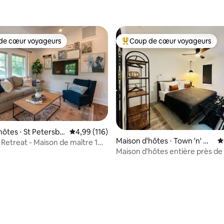
de cœur voyageurs
Coup de cœur voyageurs
 cœur voyageurs les plus appréciés
Coups de cœur voyageurs les p
hôtes ⋅ St Petersbu
Évaluation moyenne sur la base de 116 comme
4,99 (116)
Maison d'hôtes ⋅ Town 'n' Co
É
etreat - Maison de maître 1
untry
Maison d'hôtes entière près de 
de Tampa