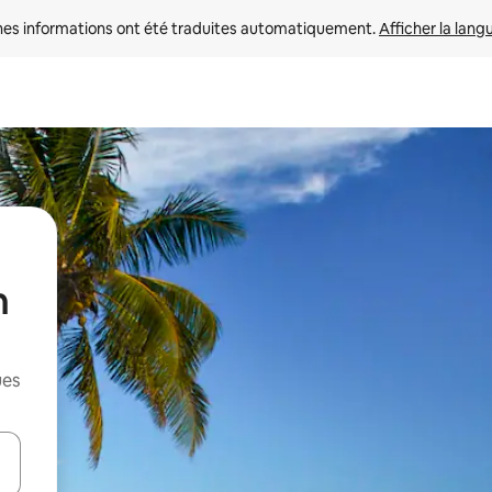
nes informations ont été traduites automatiquement. 
Afficher la lang
n
ues
hes vers le haut et vers le bas pour les parcourir ou en appuyant et en fai