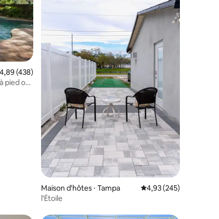
valuation moyenne sur la base de 438 commentaires : 4,89 sur 5
4,89 (438)
 à pied ou
ntaires : 4,85 sur 5
a
Maison d'hôtes ⋅ Tampa
Évaluation moyenne sur
4,93 (245)
l'Étoile