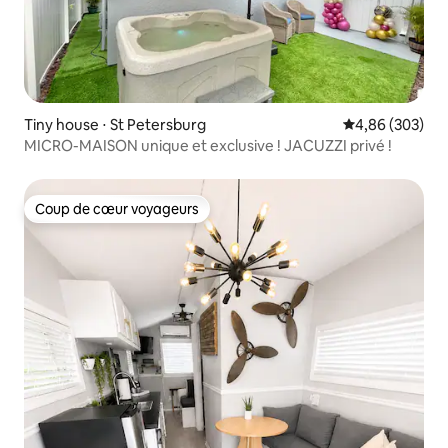
Tiny house ⋅ St Petersburg
Évaluation moy
4,86 (303)
MICRO-MAISON unique et exclusive ! JACUZZI privé !
Coup de cœur voyageurs
Coup de cœur voyageurs