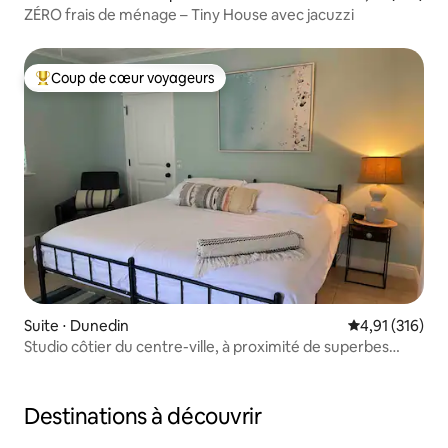
ZÉRO frais de ménage – Tiny House avec jacuzzi
Coup de cœur voyageurs
Coups de cœur voyageurs les plus appréciés
Suite ⋅ Dunedin
Évaluation moy
4,91 (316)
Studio côtier du centre-ville, à proximité de superbes
plages !
Destinations à découvrir