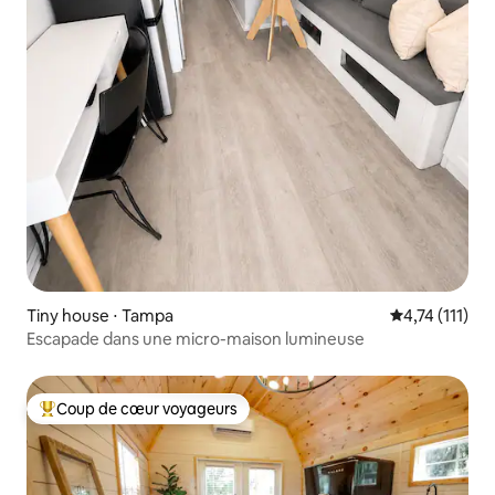
Tiny house ⋅ Tampa
Évaluation mo
4,74 (111)
Escapade dans une micro-maison lumineuse
Coup de cœur voyageurs
Coups de cœur voyageurs les plus appréciés