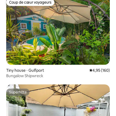
Coup de cœur voyageurs
Coup de cœur voyageurs
Tiny house ⋅ Gulfport
Évaluation moy
4,95 (160)
Bungalow Shipwreck
Superhôte
Superhôte