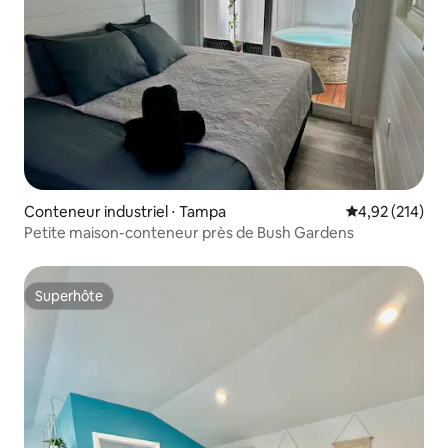
Conteneur industriel ⋅ Tampa
Évaluation moy
4,92 (214)
Petite maison-conteneur près de Bush Gardens
Superhôte
Superhôte