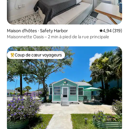
Maison d'hôtes ⋅ Safety Harbor
Évaluation moy
4,94 (319)
Maisonnette Oasis – 2 min à pied de la rue principale
Coup de cœur voyageurs
Coups de cœur voyageurs les plus appréciés