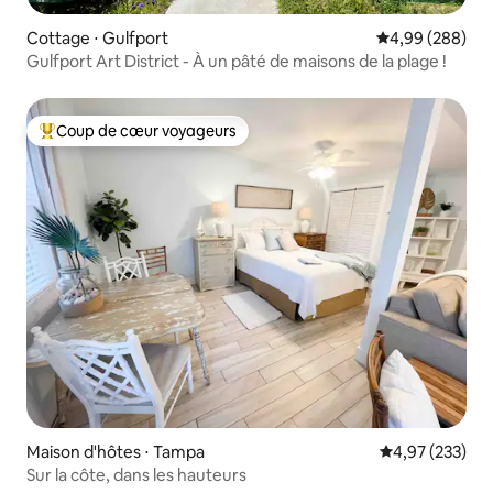
Cottage ⋅ Gulfport
Évaluation moy
4,99 (288)
Gulfport Art District - À un pâté de maisons de la plage !
Coup de cœur voyageurs
Coups de cœur voyageurs les plus appréciés
Maison d'hôtes ⋅ Tampa
Évaluation moy
4,97 (233)
Sur la côte, dans les hauteurs