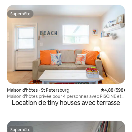
Superhôte
Superhôte
Maison d'hôtes ⋅ St Petersburg
Évaluation moy
4,88 (598)
Maison d'hôtes privée pour 4 personnes avec PISCINE et
Location de tiny houses avec terrasse
près de la plage !
Superhôte