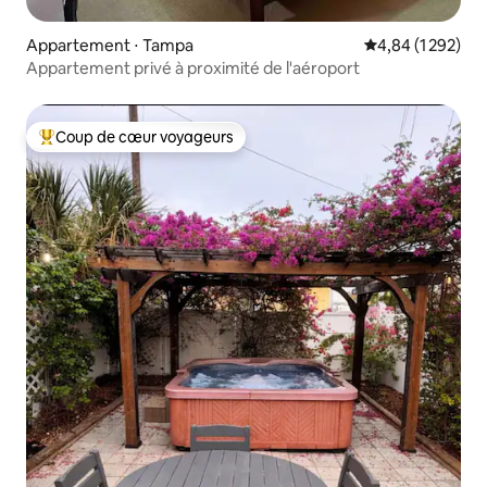
Appartement ⋅ Tampa
Évaluation moyen
4,84 (1 292)
Appartement privé à proximité de l'aéroport
Coup de cœur voyageurs
Coups de cœur voyageurs les plus appréciés