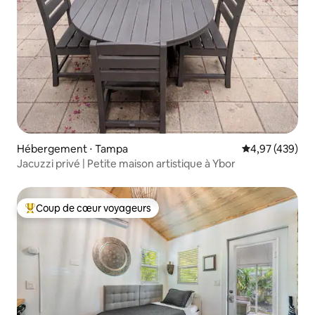
Hébergement ⋅ Tampa
Évaluation moy
4,97 (439)
Jacuzzi privé | Petite maison artistique à Ybor
Coup de cœur voyageurs
Coups de cœur voyageurs les plus appréciés