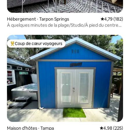
Hébergement ⋅ Tarpon Springs
Évaluation moy
4,79 (182)
À quelques minutes de la plage/Studio/À pied du centre-
ville/Parking gratuit
Coup de cœur voyageurs
Coups de cœur voyageurs les plus appréciés
Maison d'hôtes ⋅ Tampa
Évaluation moy
4,98 (225)