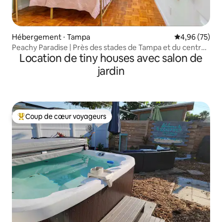
Hébergement ⋅ Tampa
Évaluation mo
4,96 (75)
Peachy Paradise | Près des stades de Tampa et du centre-
Location de tiny houses avec salon de
ville
jardin
Coup de cœur voyageurs
Coups de cœur voyageurs les plus appréciés