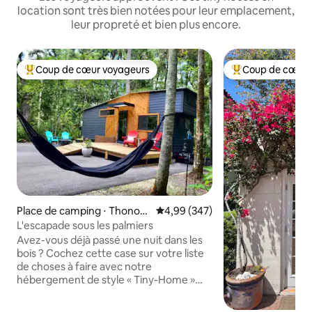
location sont très bien notées pour leur emplacement,
leur propreté et bien plus encore.
Coup de cœur voyageurs
Coup de cœur 
Coups de cœur voyageurs les plus appréciés
Coups de cœur vo
Place de camping ⋅ Thonoto
Évaluation moyenne sur la base 
4,99 (347)
sassa
L'escapade sous les palmiers
Avez-vous déjà passé une nuit dans les
bois ? Cochez cette case sur votre liste
de choses à faire avec notre
hébergement de style « Tiny-Home »
près du parc d'État de Hillsborough.
Classé n °7 sur PureWow comme l'une