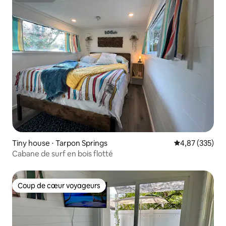
Superhôte
Tiny house ⋅ Tarpon Springs
Évaluation moy
4,87 (335)
Cabane de surf en bois flotté
Coup de cœur voyageurs
Coup de cœur voyageurs