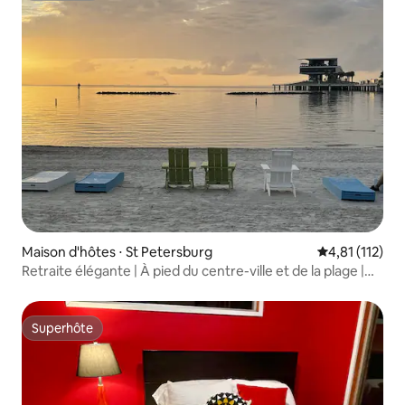
Maison d'hôtes ⋅ St Petersburg
Évaluation mo
4,81 (112)
Retraite élégante | À pied du centre-ville et de la plage |
Vélos + patio
Superhôte
Superhôte