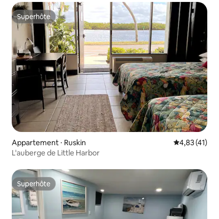
Superhôte
Superhôte
Appartement ⋅ Ruskin
Évaluation mo
4,83 (41)
L'auberge de Little Harbor
Superhôte
Superhôte