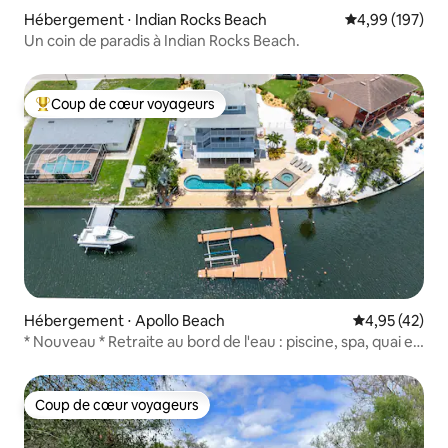
Hébergement ⋅ Indian Rocks Beach
Évaluation moy
4,99 (197)
Un coin de paradis à Indian Rocks Beach.
Coup de cœur voyageurs
Coups de cœur voyageurs les plus appréciés
Hébergement ⋅ Apollo Beach
Évaluation mo
4,95 (42)
* Nouveau * Retraite au bord de l'eau : piscine, spa, quai et
vues
Coup de cœur voyageurs
Coup de cœur voyageurs