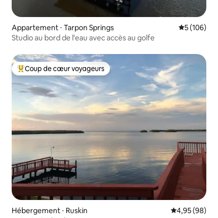
Appartement ⋅ Tarpon Springs
Évaluation 
5 (106)
Studio au bord de l'eau avec accès au golfe
Coup de cœur voyageurs
Coups de cœur voyageurs les plus appréciés
Hébergement ⋅ Ruskin
Évaluation mo
4,95 (98)