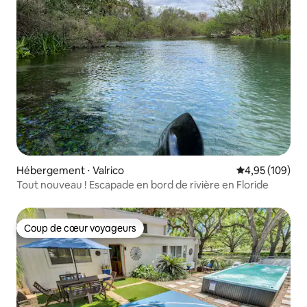
Hébergement ⋅ Valrico
Évaluation moy
4,95 (109)
Tout nouveau ! Escapade en bord de rivière en Floride
Coup de cœur voyageurs
Coup de cœur voyageurs