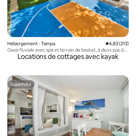
Hébergement ⋅ Tampa
Évaluation moy
4,83 (213)
Oasis fluviale avec spa et terrain de basket, à deux pas du
Locations de cottages avec kayak
zoo
Superhôte
Superhôte