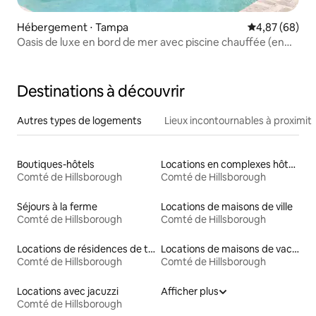
Hébergement ⋅ Tampa
Évaluation mo
4,87 (68)
Oasis de luxe en bord de mer avec piscine chauffée (en
option)
Destinations à découvrir
Autres types de logements
Lieux incontournables à proximit
Boutiques-hôtels
Locations en complexes hôteliers
Comté de Hillsborough
Comté de Hillsborough
Séjours à la ferme
Locations de maisons de ville
Comté de Hillsborough
Comté de Hillsborough
Locations de résidences de tourisme
Locations de maisons de vacances
Comté de Hillsborough
Comté de Hillsborough
Locations avec jacuzzi
Afficher plus
Comté de Hillsborough