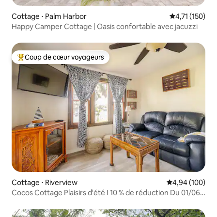
Cottage ⋅ Palm Harbor
Évaluation moy
4,71 (150)
Happy Camper Cottage | Oasis confortable avec jacuzzi
Coup de cœur voyageurs
Coups de cœur voyageurs les plus appréciés
Cottage ⋅ Riverview
Évaluation moy
4,94 (100)
Cocos Cottage Plaisirs d'été ! 10 % de réduction Du 01/06
au 31/08/2026