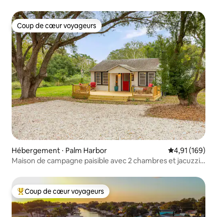
Coup de cœur voyageurs
Coup de cœur voyageurs
Hébergement ⋅ Palm Harbor
Évaluation moy
4,91 (169)
Maison de campagne paisible avec 2 chambres et jacuzzi,
animaux acceptés.
Coup de cœur voyageurs
Coups de cœur voyageurs les plus appréciés