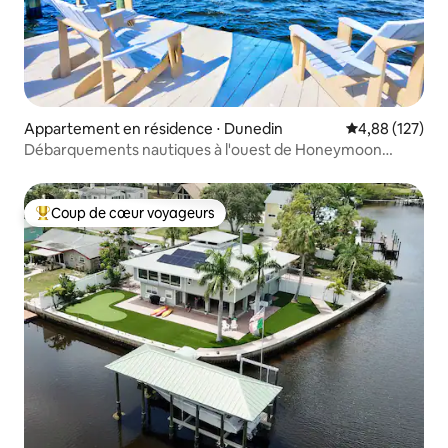
Appartement en résidence ⋅ Dunedin
Évaluation moy
4,88 (127)
Débarquements nautiques à l'ouest de Honeymoon
Island !
Coup de cœur voyageurs
Coups de cœur voyageurs les plus appréciés