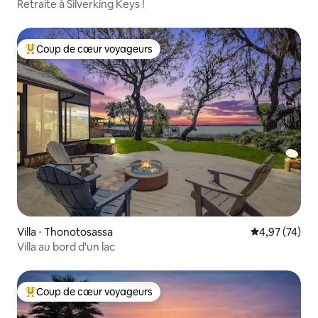
Retraite à Silverking Keys !
Coup de cœur voyageurs
Coups de cœur voyageurs les plus appréciés
Villa ⋅ Thonotosassa
Évaluation mo
4,97 (74)
Villa au bord d'un lac
Coup de cœur voyageurs
Coups de cœur voyageurs les plus appréciés