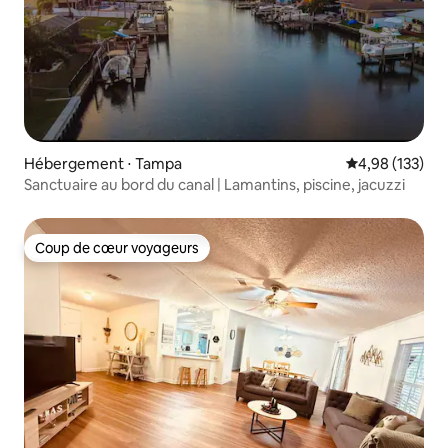
Hébergement ⋅ Tampa
Évaluation moy
4,98 (133)
Sanctuaire au bord du canal | Lamantins, piscine, jacuzzi
Coup de cœur voyageurs
Coup de cœur voyageurs