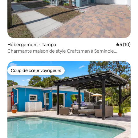
Hébergement ⋅ Tampa
Évaluation
5 (10)
Charmante maison de style Craftsman à Seminole
Heights
Coup de cœur voyageurs
Coup de cœur voyageurs