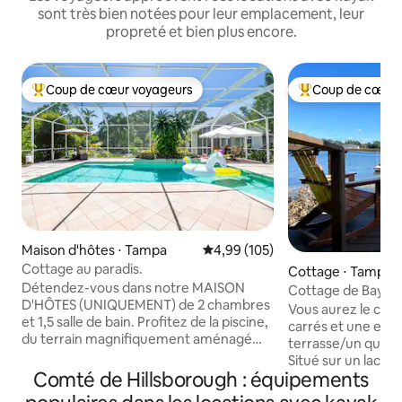
sont très bien notées pour leur emplacement, leur
propreté et bien plus encore.
Coup de cœur voyageurs
Coup de cœur 
Coups de cœur voyageurs les plus appréciés
Coups de cœur vo
Maison d'hôtes ⋅ Tampa
Évaluation moyenne sur la base 
4,99 (105)
Cottage au paradis.
Cottage ⋅ Tampa
Détendez-vous dans notre MAISON
Cottage de Bay L
D'HÔTES (UNIQUEMENT) de 2 chambres
Vous aurez le chal
et 1,5 salle de bain. Profitez de la piscine,
carrés et une entr
du terrain magnifiquement aménagé
terrasse/un quai, 
avec étang Koi et minigolf. Observez des
Situé sur un lac de
oiseaux, des papillons et bien d'autres
Comté de Hillsborough : équipements
Entrée par digicode,
espèces dans notre jardin botanique
King Size, 1 salle d