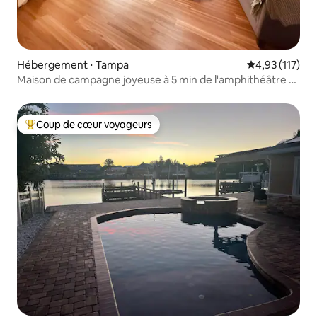
Hébergement ⋅ Tampa
Évaluation moy
4,93 (117)
Maison de campagne joyeuse à 5 min de l'amphithéâtre et
du parc des expositions
Coup de cœur voyageurs
Coups de cœur voyageurs les plus appréciés