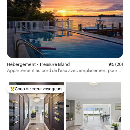
Hébergement ⋅ Treasure Island
Évaluation
5 (20)
Appartement au bord de l'eau avec emplacement pour
bateau et ponton de pêche
Coup de cœur voyageurs
Coups de cœur voyageurs les plus appréciés