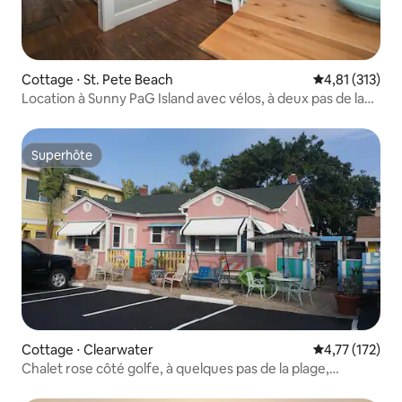
Cottage ⋅ St. Pete Beach
Évaluation moy
4,81 (313)
Location à Sunny PaG Island avec vélos, à deux pas de la
plage
Superhôte
Superhôte
Cottage ⋅ Clearwater
Évaluation moy
4,77 (172)
Chalet rose côté golfe, à quelques pas de la plage,
animaux acceptés