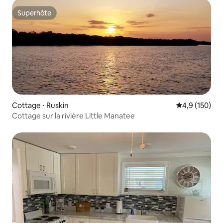
Superhôte
Superhôte
Cottage ⋅ Ruskin
Évaluation mo
4,9 (150)
Cottage sur la rivière Little Manatee