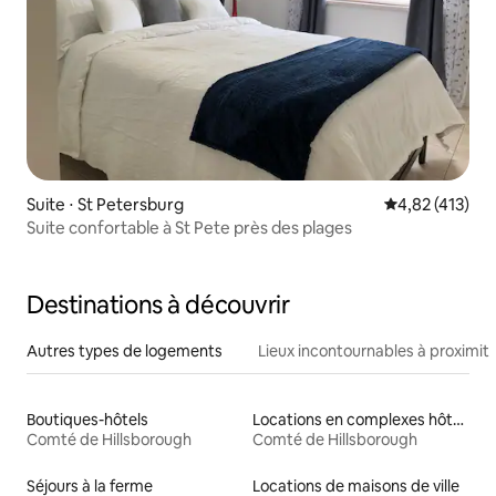
Suite ⋅ St Petersburg
Évaluation moy
4,82 (413)
Suite confortable à St Pete près des plages
Destinations à découvrir
Autres types de logements
Lieux incontournables à proximit
Boutiques-hôtels
Locations en complexes hôteliers
Comté de Hillsborough
Comté de Hillsborough
Séjours à la ferme
Locations de maisons de ville