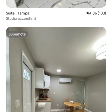
Suite ⋅ Tampa
Évaluation moy
4,86 (103)
Studio accueillant
Superhôte
Superhôte