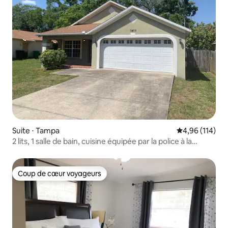
Suite ⋅ Tampa
Évaluation moy
4,96 (114)
2 lits, 1 salle de bain, cuisine équipée par la police à la
retraite
Coup de cœur voyageurs
Coup de cœur voyageurs