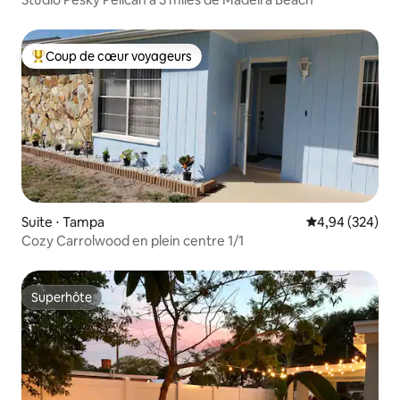
Coup de cœur voyageurs
Coups de cœur voyageurs les plus appréciés
Suite ⋅ Tampa
Évaluation moy
4,94 (324)
Cozy Carrolwood en plein centre 1/1
Superhôte
Superhôte