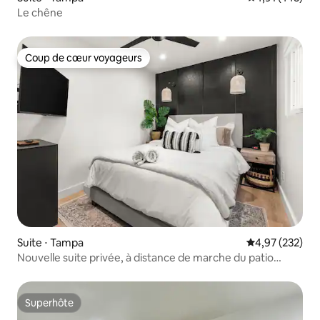
Le chêne
Coup de cœur voyageurs
Coup de cœur voyageurs
Suite ⋅ Tampa
Évaluation moy
4,97 (232)
Nouvelle suite privée, à distance de marche du patio
barbecue de Busch Gardens
Superhôte
Superhôte