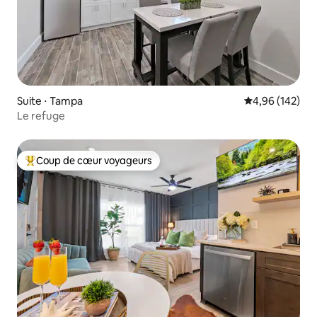
Suite ⋅ Tampa
Évaluation moy
4,96 (142)
Le refuge
Coup de cœur voyageurs
Coups de cœur voyageurs les plus appréciés