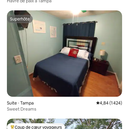
Havre de paix à Tampa
Superhôte
Superhôte
Suite ⋅ Tampa
Évaluation moyen
4,84 (1 424)
Sweet Dreams
Coup de cœur voyageurs