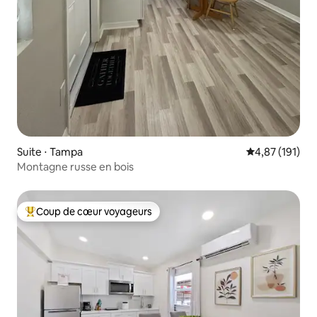
Suite ⋅ Tampa
Évaluation moy
4,87 (191)
Montagne russe en bois
Coup de cœur voyageurs
Coups de cœur voyageurs les plus appréciés