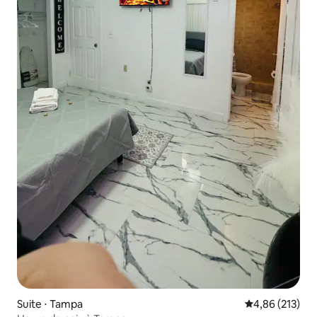
Suite ⋅ Tampa
Évaluation moy
4,86 (213)