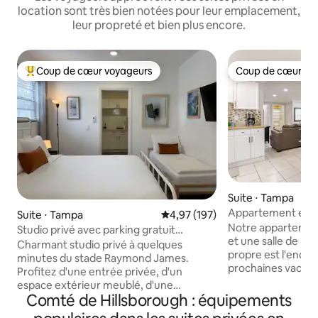
location sont très bien notées pour leur emplacement,
leur propreté et bien plus encore.
Coup de cœur voyageurs
Coup de cœur vo
Coups de cœur voyageurs les plus appréciés
Coup de cœur vo
Suite ⋅ Tampa
Appartement entie
Suite ⋅ Tampa
Évaluation moyenne sur la base 
4,97 (197)
2B/1B
Notre appartemen
Studio privé avec parking gratuit
et une salle de ba
jusqu'au stade Bucs
Charmant studio privé à quelques
propre est l'endroi
minutes du stade Raymond James.
prochaines vacances ! Il s'ag
Profitez d'une entrée privée, d'un
espace complet à 
espace extérieur meublé, d'une
principale avec un
Comté de Hillsborough : équipements
kitchenette, de la climatisation, d'une
sèche-linge/ lave-
télévision connectée et d'un