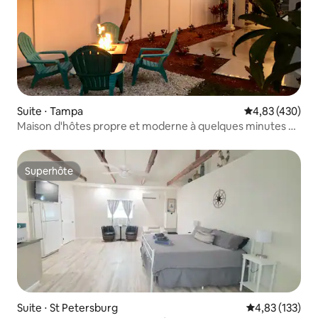
Suite ⋅ Tampa
Évaluation moy
4,83 (430)
Maison d'hôtes propre et moderne à quelques minutes du
centre-ville de Tampa
Superhôte
Superhôte
Suite ⋅ St Petersburg
Évaluation moy
4,83 (133)