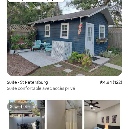
Coups de cœur voyageurs les plus appréciés
Suite ⋅ St Petersburg
Évaluation moy
4,94 (122)
Suite confortable avec accès privé
Superhôte
Superhôte