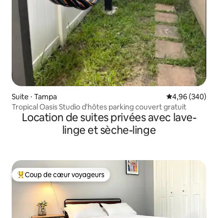
Suite ⋅ Tampa
Évaluation moy
4,96 (340)
Tropical Oasis Studio d'hôtes parking couvert gratuit
Location de suites privées avec lave-
linge et sèche-linge
Coup de cœur voyageurs
Coups de cœur voyageurs les plus appréciés