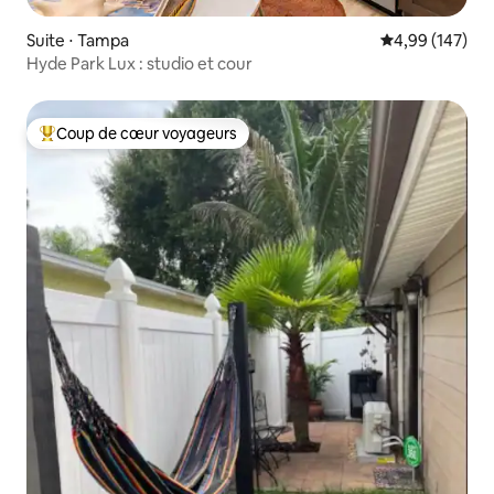
Suite ⋅ Tampa
Évaluation moy
4,99 (147)
Hyde Park Lux : studio et cour
Coup de cœur voyageurs
Coups de cœur voyageurs les plus appréciés