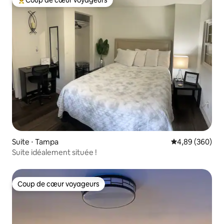
Coups de cœur voyageurs les plus appréciés
Suite ⋅ Tampa
Évaluation moy
4,89 (360)
Suite idéalement située !
Coup de cœur voyageurs
Coup de cœur voyageurs