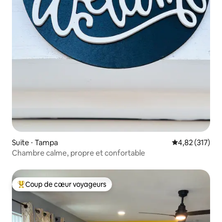
Suite ⋅ Tampa
Évaluation moy
4,82 (317)
Chambre calme, propre et confortable
Coup de cœur voyageurs
Coups de cœur voyageurs les plus appréciés