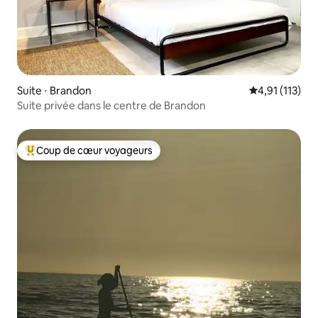
Suite ⋅ Brandon
Évaluation mo
4,91 (113)
Suite privée dans le centre de Brandon
Coup de cœur voyageurs
Coups de cœur voyageurs les plus appréciés