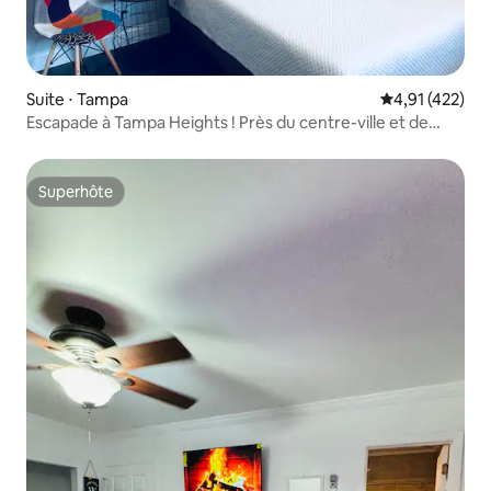
Suite ⋅ Tampa
Évaluation moy
4,91 (422)
Escapade à Tampa Heights ! Près du centre-ville et de
Riverwalk.
Superhôte
Superhôte