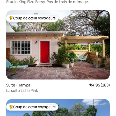
Studio King Size Sassy. Pas de frais de ménage.
Coup de cœur voyageurs
Coups de cœur voyageurs les plus appréciés
Suite ⋅ Tampa
Évaluation moy
4,95 (283)
La suite Little Pink
Coup de cœur voyageurs
Coups de cœur voyageurs les plus appréciés