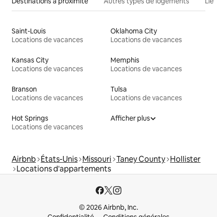
Destinations à proximité
Autres types de logements
Lie
Saint-Louis
Oklahoma City
Locations de vacances
Locations de vacances
Kansas City
Memphis
Locations de vacances
Locations de vacances
Branson
Tulsa
Locations de vacances
Locations de vacances
Hot Springs
Afficher plus
Locations de vacances
Airbnb
États-Unis
Missouri
Taney County
Hollister
Locations d'appartements
© 2026 Airbnb, Inc.