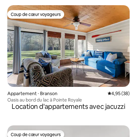
Coup de cœur voyageurs
Coup de cœur voyageurs
Appartement ⋅ Branson
Évaluation mo
4,95 (38)
Oasis au bord du lac à Pointe Royale
Location d'appartements avec jacuzzi
Coup de cœur voyageurs