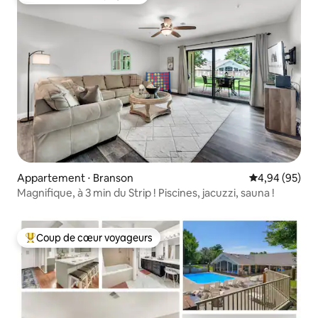
Coup de cœur voyageurs
Appartement ⋅ Branson
Évaluation mo
4,94 (95)
Magnifique, à 3 min du Strip ! Piscines, jacuzzi, sauna !
Coup de cœur voyageurs
Coups de cœur voyageurs les plus appréciés