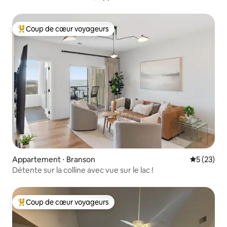
Office Lake
Coup de cœur voyageurs
Coups de cœur voyageurs les plus appréciés
Appartement ⋅ Branson
Évaluation
5 (23)
Détente sur la colline avec vue sur le lac !
Coup de cœur voyageurs
Coups de cœur voyageurs les plus appréciés