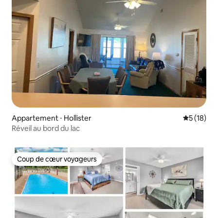
Appartement ⋅ Hollister
Évaluation
5 (18)
Réveil au bord du lac
Coup de cœur voyageurs
Coup de cœur voyageurs