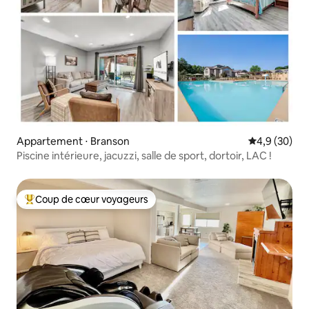
Appartement ⋅ Branson
Évaluation m
4,9 (30)
Piscine intérieure, jacuzzi, salle de sport, dortoir, LAC !
Coup de cœur voyageurs
Coups de cœur voyageurs les plus appréciés