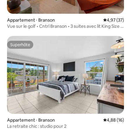
Appartement ⋅ Branson
Évaluation mo
4,97 (37)
Vue sur le golf • Cntrl Branson • 3 suites avec lit King Size •
Chiens
Superhôte
Superhôte
Appartement ⋅ Branson
Évaluation mo
4,88 (16)
La retraite chic : studio pour 2