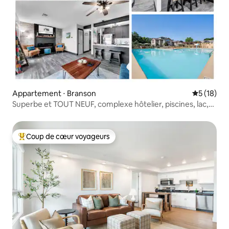
Appartement ⋅ Branson
Évaluation
5 (18)
Superbe et TOUT NEUF, complexe hôtelier, piscines, lac,
Branson
Coup de cœur voyageurs
Coups de cœur voyageurs les plus appréciés