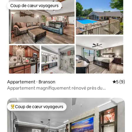
Coup de cœur voyageurs
Coup de cœur voyageurs
Appartement ⋅ Branson
Évaluatio
5 (9)
Appartement magnifiquement rénové près du
Strip | Piscine et sauna
Coup de cœur voyageurs
Coups de cœur voyageurs les plus appréciés