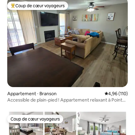
Coup de cœur voyageurs
Coups de cœur voyageurs les plus appréciés
Appartement ⋅ Branson
Évaluation moy
4,96 (110)
Accessible de plain-pied ! Appartement relaxant à Pointe
Royale !
Coup de cœur voyageurs
Coup de cœur voyageurs