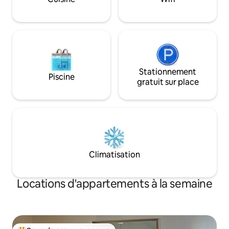
réfrigérateur et d'un four à micro-
basket-ball, la pis
ondes. La salle de bain est un peu petite,
saisonnière, le par
nous avons donc ajouté cette chambre
et un sentier péde
comme unité de valeur. Emplacement
directement à l'ea
Stationnement
Piscine
gratuit sur place
Climatisation
Locations d'appartements à la semaine