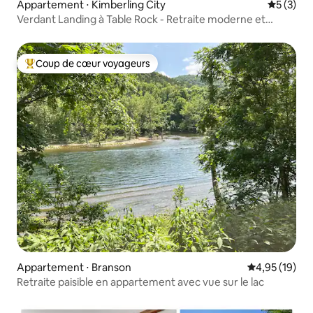
Appartement ⋅ Kimberling City
Évaluatio
5 (3)
Verdant Landing à Table Rock - Retraite moderne et
confortable
Coup de cœur voyageurs
Coups de cœur voyageurs les plus appréciés
Appartement ⋅ Branson
Évaluation mo
4,95 (19)
Retraite paisible en appartement avec vue sur le lac