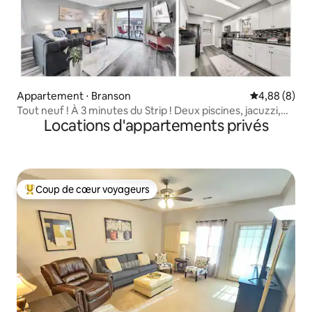
Appartement ⋅ Branson
Évaluation m
4,88 (8)
Tout neuf ! À 3 minutes du Strip ! Deux piscines, jacuzzi,
Locations d'appartements privés
sauna
Coup de cœur voyageurs
Coups de cœur voyageurs les plus appréciés