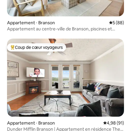
Appartement ⋅ Branson
Évaluation
5 (88)
Appartement au centre-ville de Branson, piscines et
centre de remise en forme !
Coup de cœur voyageurs
Coups de cœur voyageurs les plus appréciés
Appartement ⋅ Branson
Évaluation mo
4,98 (91)
Dunder Mifflin Branson | Appartement en résidence The