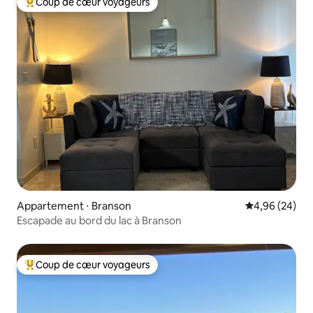
Coup de cœur voyageurs
Coups de cœur voyageurs les plus appréciés
Appartement ⋅ Branson
Évaluation mo
4,96 (24)
Escapade au bord du lac à Branson
Coup de cœur voyageurs
Coups de cœur voyageurs les plus appréciés