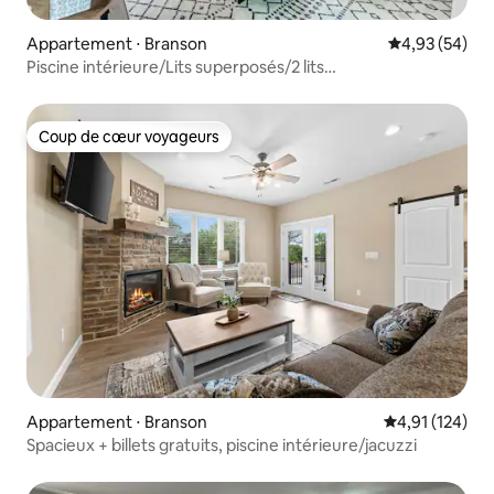
Appartement ⋅ Branson
Évaluation mo
4,93 (54)
Piscine intérieure/Lits superposés/2 lits
King/Arcade/Baby-foot/Jacuzzi !
Coup de cœur voyageurs
Coup de cœur voyageurs
Appartement ⋅ Branson
Évaluation moy
4,91 (124)
Spacieux + billets gratuits, piscine intérieure/jacuzzi