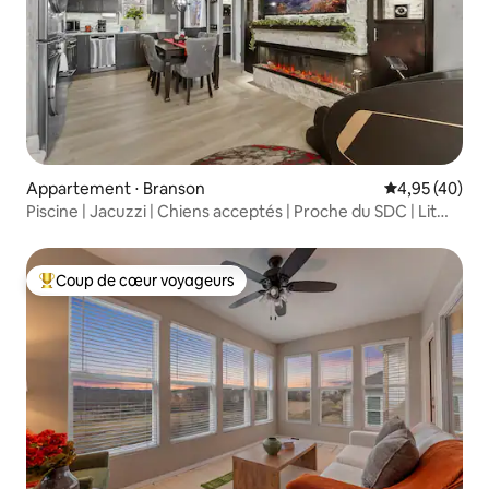
Appartement ⋅ Branson
Évaluation mo
4,95 (40)
Piscine | Jacuzzi | Chiens acceptés | Proche du SDC | Lit
« king size »
Coup de cœur voyageurs
Coups de cœur voyageurs les plus appréciés