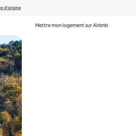
ue d'origine
Mettre mon logement sur Airbnb
sant glisser.