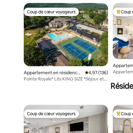
Coup de cœur voyageurs
Coup 
Coup de cœur voyageurs
Coups de
Appartem
Branson
Appartem
Appartement en résidence ⋅
Évaluation moyenne sur
4,97 (136)
BORD DU
Branson
Pointe Royale* Lits KING SIZE *Séjour et
Résid
jeux
Coup de cœur voyageurs
Coup 
Coup de cœur voyageurs
Coups de