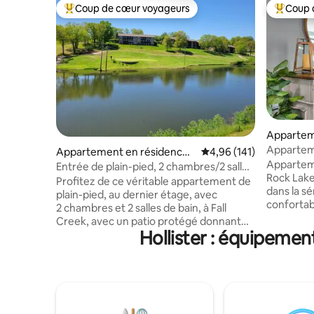
Coup de cœur voyageurs
Coup 
Coups de cœur voyageurs les plus appréciés
Coups de
Appartem
Branson
Appartem
Appartement en résidence ⋅
Évaluation moyenne sur
4,96 (141)
2 chambres
Appartem
Branson
Entrée de plain-pied, 2 chambres/2 salles
Size dans
Rock Lake
de bain, vues relaxantes sur l'eau et le
Profitez de ce véritable appartement de
dans la s
golf
plain-pied, au dernier étage, avec
conforta
2 chambres et 2 salles de bain, à Fall
2 chambre
Creek, avec un patio protégé donnant
patio fer
Hollister : équipemen
sur une vue paisible sur l'eau et le
d'une tél
parcours de golf. Détendez-vous au son
connexion
d'une petite cascade dans cette retraite
buanderie
tranquille. Cet appartement rénové de
Rock Lake
deux chambres et deux salles de bain est
de plaisa
situé au centre pour profiter de tout ce
voiture d