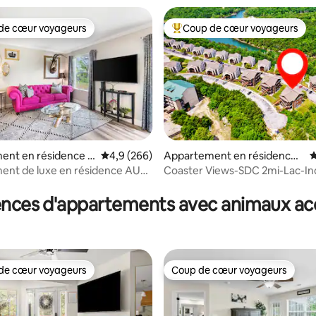
de cœur voyageurs
Coup de cœur voyageurs
 cœur voyageurs les plus appréciés
Coups de cœur voyageurs les p
ent en résidence ⋅
Évaluation moyenne sur la base de 266 comme
4,9 (266)
Appartement en résidence ⋅
É
Branson
ent de luxe en résidence AU
Coaster Views-SDC 2mi-Lac-In
 la base de 136 commentaires : 4,97 sur 5
 LAC
Point-Ozarks
ences d'appartements avec animaux ac
de cœur voyageurs
Coup de cœur voyageurs
 cœur voyageurs les plus appréciés
Coup de cœur voyageurs