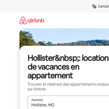
Aller
Certai
directement
au
contenu
Hollister&nbsp;: location
de vacances en
appartement
Trouvez et réservez des appartements unique
sur Airbnb
Adresse
Lorsque les résultats s'affichent, utilisez les flèc