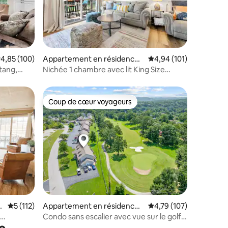
taires : 4,99 sur 5
valuation moyenne sur la base de 100 commentaires : 4,85 sur 5
4,85 (100)
Appartement en résidence ⋅
Évaluation moyenne sur
4,94 (101)
Branson
tang,
Nichée 1 chambre avec lit King Size
Proche de tout !
Coup de cœur voyageurs
lus appréciés
Coup de cœur voyageurs
ntaires : 4,87 sur 5
a
Évaluation moyenne sur la base de 112 commentaires : 5 sur 5
5 (112)
Appartement en résidence ⋅
Évaluation moyenne sur
4,79 (107)
Branson
Condo sans escalier avec vue sur le golf |
day Hills
Au centre des lacs et du Strip