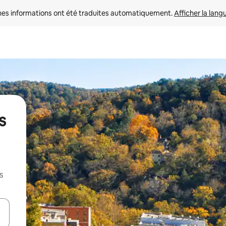
nes informations ont été traduites automatiquement. 
Afficher la lang
s
s
hes vers le haut et vers le bas pour les parcourir ou en appuyant et en fai