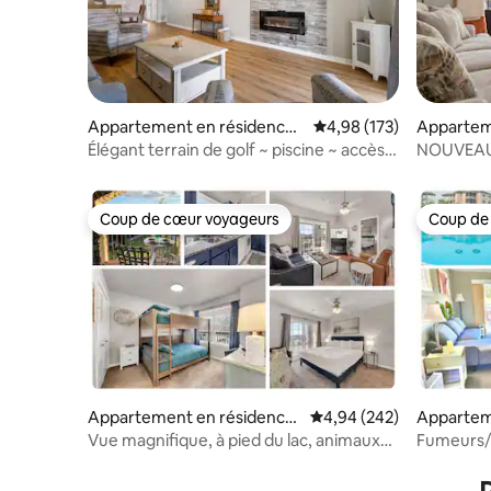
Appartement en résidence ⋅
Évaluation moyenne sur
4,98 (173)
Appartem
Branson
Kimberlin
Élégant terrain de golf ~ piscine ~ accès
NOUVEAU E
au lac
TRL
Coup de cœur voyageurs
Coup de
Coup de cœur voyageurs
Coup de
Appartement en résidence
Évaluation moyenne sur 
4,94 (242)
Appartem
⋅ Branson
Branson
Vue magnifique, à pied du lac, animaux
Fumeurs/
acceptés, près de SDC !
intérieur
hôtelier