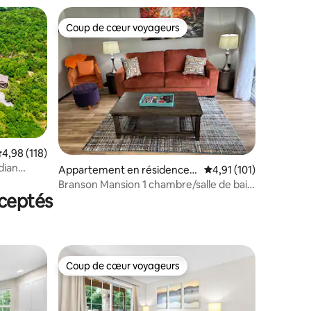
Coup de cœur voyageurs
lus appréciés
Coup de cœur voyageurs
ntaires : 4,9 sur 5
valuation moyenne sur la base de 118 commentaires : 4,98 sur 5
4,98 (118)
dian
Appartement en résidence ⋅
Évaluation moyenne sur
4,91 (101)
Branson
Branson Mansion 1 chambre/salle de bain
ceptés
vue sur le golf 1er étage
Coup de cœur voyageurs
Coup de cœur voyageurs