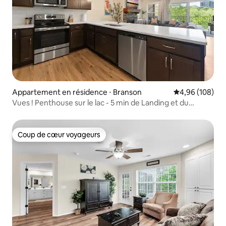
Appartement en résidence ⋅ Branson
Évaluation moy
4,96 (108)
Vues ! Penthouse sur le lac - 5 min de Landing et du
centre-ville
Coup de cœur voyageurs
Coup de cœur voyageurs