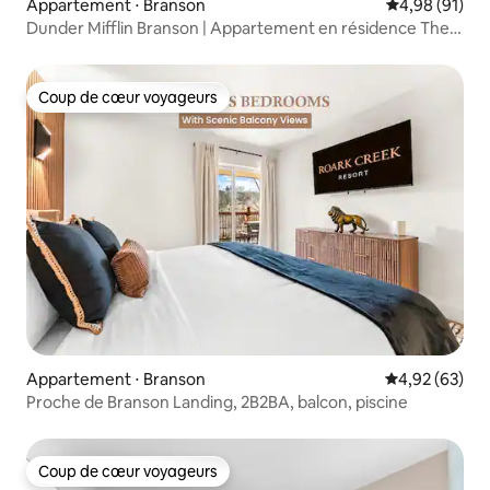
Appartement ⋅ Branson
Évaluation mo
4,98 (91)
Dunder Mifflin Branson | Appartement en résidence The
Office Lake
Coup de cœur voyageurs
Coup de cœur voyageurs
Appartement ⋅ Branson
Évaluation mo
4,92 (63)
Proche de Branson Landing, 2B2BA, balcon, piscine
Coup de cœur voyageurs
Coup de cœur voyageurs