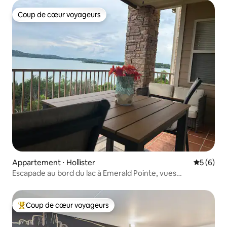
Coup de cœur voyageurs
Coup de cœur voyageurs
Appartement ⋅ Hollister
Évaluatio
5 (6)
Escapade au bord du lac à Emerald Pointe, vues
incomparables
Coup de cœur voyageurs
Coups de cœur voyageurs les plus appréciés