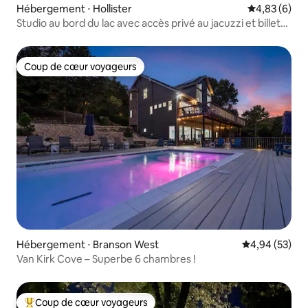
Hébergement ⋅ Hollister
Évaluation m
4,83 (6)
Studio au bord du lac avec accès privé au jacuzzi et billets
gratuits
Coup de cœur voyageurs
Coup de cœur voyageurs
Hébergement ⋅ Branson West
Évaluation mo
4,94 (53)
Van Kirk Cove – Superbe 6 chambres !
Coup de cœur voyageurs