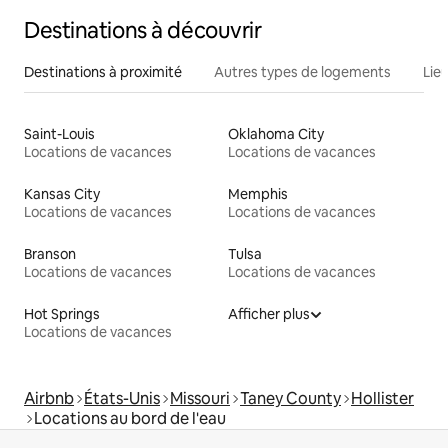
Destinations à découvrir
Destinations à proximité
Autres types de logements
Lie
Saint-Louis
Oklahoma City
Locations de vacances
Locations de vacances
Kansas City
Memphis
Locations de vacances
Locations de vacances
Branson
Tulsa
Locations de vacances
Locations de vacances
Hot Springs
Afficher plus
Locations de vacances
Airbnb
États-Unis
Missouri
Taney County
Hollister
Locations au bord de l'eau