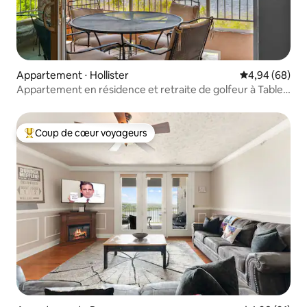
Appartement ⋅ Hollister
Évaluation mo
4,94 (68)
Appartement en résidence et retraite de golfeur à Table
Rock
Coup de cœur voyageurs
Coups de cœur voyageurs les plus appréciés