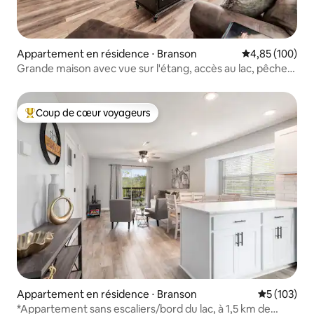
Appartement en résidence ⋅ Branson
Évaluation moy
4,85 (100)
Grande maison avec vue sur l'étang, accès au lac, pêche
et véranda
Coup de cœur voyageurs
Coups de cœur voyageurs les plus appréciés
Appartement en résidence ⋅ Branson
Évaluation 
5 (103)
*Appartement sans escaliers/bord du lac, à 1,5 km de