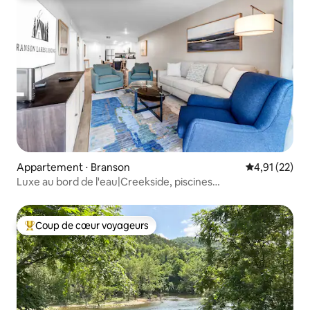
Appartement ⋅ Branson
Évaluation mo
4,91 (22)
Luxe au bord de l'eau|Creekside, piscines
intérieures/extérieures et vue !
Coup de cœur voyageurs
Coups de cœur voyageurs les plus appréciés