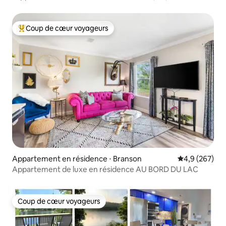
SDC*
Coup de cœur voyageurs
Coups de cœur voyageurs les plus appréciés
Appartement en résidence ⋅ Branson
Évaluation mo
4,9 (267)
Appartement de luxe en résidence AU BORD DU LAC
Coup de cœur voyageurs
Coup de cœur voyageurs