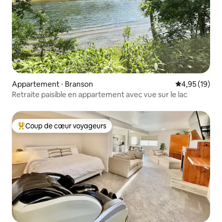
Appartement ⋅ Branson
Évaluation mo
4,95 (19)
Retraite paisible en appartement avec vue sur le lac
Coup de cœur voyageurs
Coups de cœur voyageurs les plus appréciés