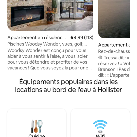
Appartement en résidence ⋅
Évaluation moyenne sur la base 
4,99 (113)
Branson
Piscines Woodsy Wonder, vues, golf,
Appartement en r
jacuzzi et clôturé
Woodsy Wonder est conçu pour vous
⋅ Branson
Rez-de-chaussée 
aider à vous sentir à l'aise, à vous isoler
sur le lac | Salle d'
🛑 Tressa dit : « N
pour vous détendre et profiter de vos
réservez ! » Votre
vacances ! Que vous soyez là pour une
Branson ! Pas d'escaliers. 
escapade romantique, des vacances en
dit : « L’apparteme
famille ou un voyage entre amis, nous
Équipements populaires dans les
était fabuleux. » La vue était géniale et
voulons que vous vous sentiez comme
tout ce que nous vo
locations au bord de l'eau à Hollister
chez vous ! Équipé à la fois
proximité. Nous r
d'équipements adaptés aux enfants et
certainement dans 
de jeux pour toute la famille. Pointe
disponible. » Équipements : • Bar à café •
Royale dispose des meilleurs
Lits king size de lu
équipements de Branson, notamment
Smart Roku • Jeu d
une piscine intérieure, 2 piscines
Emplacement parfa
extérieures et une piscine pour enfants,
d'un sanctuaire i
un jacuzzi, un centre de remise en
l'équilibre parfait 
Cuisine
Wifi