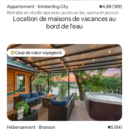
Appartement ⋅ Kimberling City
Évaluation moy
4,88 (189)
Retraite en studio spa avec accès au lac, sauna et jacuzzi
Location de maisons de vacances au
bord de l'eau
Coup de cœur voyageurs
Coups de cœur voyageurs les plus appréciés
Hébergement ⋅ Branson
Évaluation
5 (64)