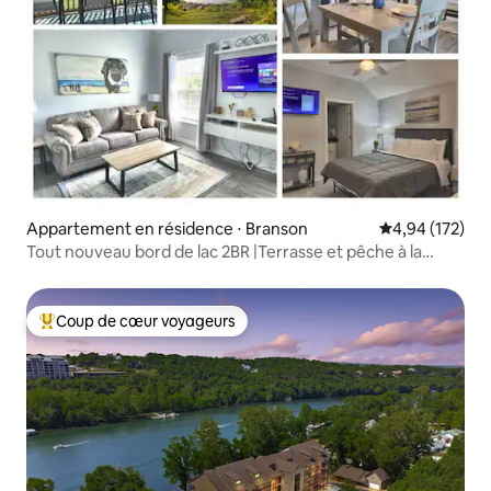
Appartement en résidence ⋅ Branson
Évaluation moy
4,94 (172)
Tout nouveau bord de lac 2BR |Terrasse et pêche à la
truite/Vues !
Coup de cœur voyageurs
Coups de cœur voyageurs les plus appréciés