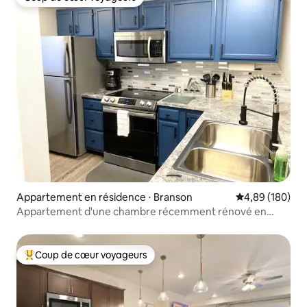
Coup de cœur voyageurs
Appartement en résidence ⋅ Branson
Évaluation moy
4,89 (180)
Appartement d'une chambre récemment rénové en
bord de mer
Coup de cœur voyageurs
Coups de cœur voyageurs les plus appréciés