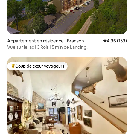
Appartement en résidence ⋅ Branson
Évaluation moy
4,96 (159)
Vue sur le lac | 3 Rois | 5 min de Landing !
Coup de cœur voyageurs
Coups de cœur voyageurs les plus appréciés