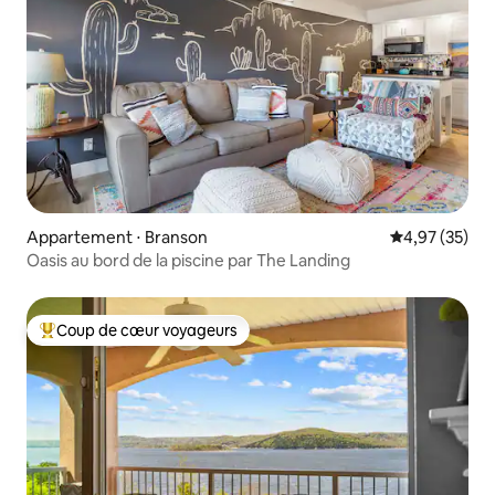
Appartement ⋅ Branson
Évaluation mo
4,97 (35)
Oasis au bord de la piscine par The Landing
Coup de cœur voyageurs
Coups de cœur voyageurs les plus appréciés