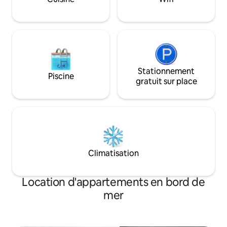
forme, un restaurant sur place, un golf
mais à seulement 1
et un accès fermé ! Nous serions ravis de
Dollar City et à 8 
VOUS accueillir !
Stationnement
Piscine
gratuit sur place
Climatisation
Location d'appartements en bord de
mer