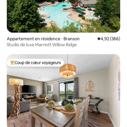
Appartement en résidence ⋅ Branson
Évaluation moy
4,92 (366)
Studio de luxe Marriott Willow Ridge
Coup de cœur voyageurs
Coups de cœur voyageurs les plus appréciés