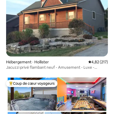
Hébergement ⋅ Hollister
Évaluation moy
4,82 (217)
Jacuzzi privé flambant neuf - Amusement - Luxe -
Détente
Coup de cœur voyageurs
Coups de cœur voyageurs les plus appréciés