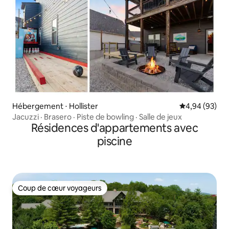
Hébergement ⋅ Hollister
Évaluation mo
4,94 (93)
Jacuzzi · Brasero · Piste de bowling · Salle de jeux
Résidences d'appartements avec
piscine
Coup de cœur voyageurs
Coup de cœur voyageurs