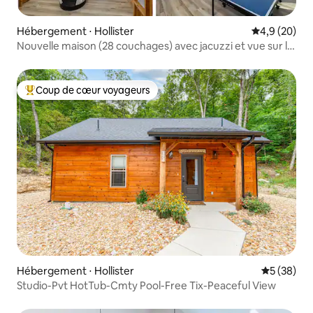
Hébergement ⋅ Hollister
Évaluation m
4,9 (20)
Nouvelle maison (28 couchages) avec jacuzzi et vue sur le
lac
Coup de cœur voyageurs
Coups de cœur voyageurs les plus appréciés
Hébergement ⋅ Hollister
Évaluation
5 (38)
Studio-Pvt HotTub-Cmty Pool-Free Tix-Peaceful View