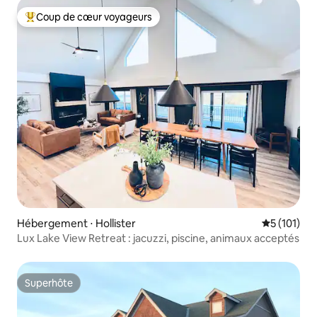
Coup de cœur voyageurs
Coups de cœur voyageurs les plus appréciés
Hébergement ⋅ Hollister
Évaluation 
5 (101)
Lux Lake View Retreat : jacuzzi, piscine, animaux acceptés
Superhôte
Superhôte