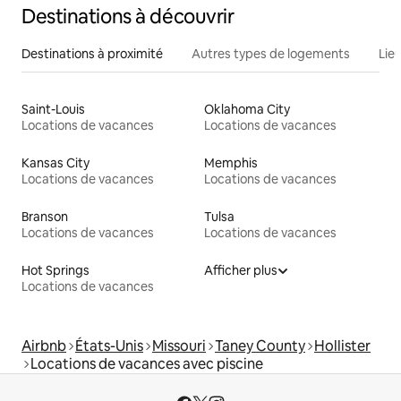
Destinations à découvrir
Destinations à proximité
Autres types de logements
Lie
Saint-Louis
Oklahoma City
Locations de vacances
Locations de vacances
Kansas City
Memphis
Locations de vacances
Locations de vacances
Branson
Tulsa
Locations de vacances
Locations de vacances
Hot Springs
Afficher plus
Locations de vacances
Airbnb
États-Unis
Missouri
Taney County
Hollister
Locations de vacances avec piscine