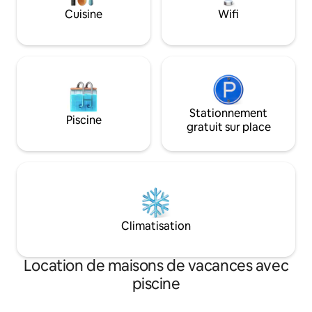
Lodge, c'est votre escapade parfaite
copieux. Faites u
Cuisine
Wifi
dans les Ozarks. Obtenez 10 % de
de 10 à 15 minutes
réduction sur les billets en réservant
profiter de toutes
cette cabane.
préférées de Bran
Stationnement
Piscine
gratuit sur place
Climatisation
Location de maisons de vacances avec
piscine