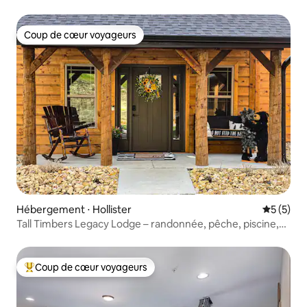
Coup de cœur voyageurs
Coup de cœur voyageurs
Hébergement ⋅ Hollister
Évaluatio
5 (5)
Tall Timbers Legacy Lodge – randonnée, pêche, piscine,
vélo
Coup de cœur voyageurs
Coups de cœur voyageurs les plus appréciés