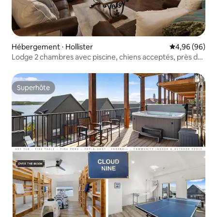
Hébergement ⋅ Hollister
Évaluation mo
4,96 (96)
Lodge 2 chambres avec piscine, chiens acceptés, près de
Big Cedar
Superhôte
Superhôte