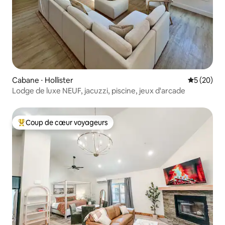
Cabane ⋅ Hollister
Évaluation
5 (20)
Lodge de luxe NEUF, jacuzzi, piscine, jeux d'arcade
Coup de cœur voyageurs
Coups de cœur voyageurs les plus appréciés