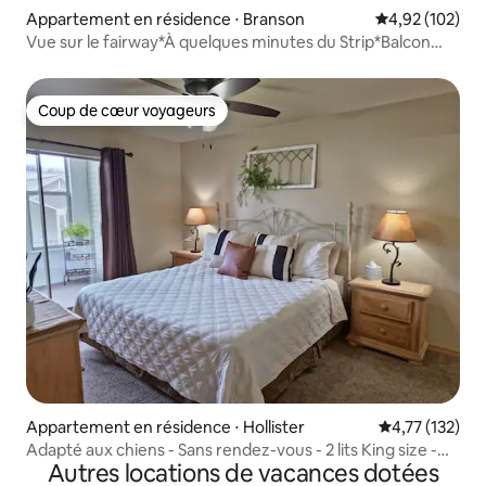
Appartement en résidence ⋅ Branson
Évaluation moy
4,92 (102)
Vue sur le fairway*À quelques minutes du Strip*Balcon
privé
Coup de cœur voyageurs
Coup de cœur voyageurs
Appartement en résidence ⋅ Hollister
Évaluation moy
4,77 (132)
Adapté aux chiens - Sans rendez-vous - 2 lits King size -
Autres locations de vacances dotées
Jacuzzi - Piscines