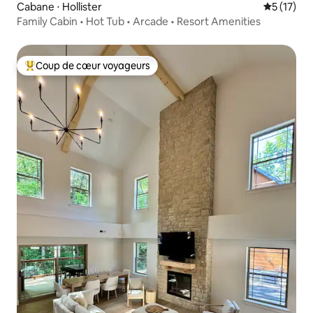
Cabane ⋅ Hollister
Évaluation
5 (17)
Family Cabin • Hot Tub • Arcade • Resort Amenities
Coup de cœur voyageurs
Coups de cœur voyageurs les plus appréciés