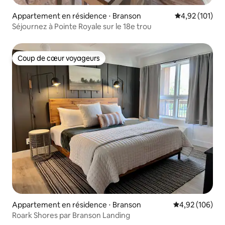
Appartement en résidence ⋅ Branson
Évaluation moy
4,92 (101)
Séjournez à Pointe Royale sur le 18e trou
Coup de cœur voyageurs
Coup de cœur voyageurs
Appartement en résidence ⋅ Branson
Évaluation moy
4,92 (106)
Roark Shores par Branson Landing