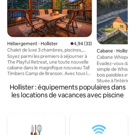
Hébergement ⋅ Hollister
Évaluation moyenne sur la base
4,94 (33)
Chalet de luxe 3 chambres, piscines,
Cabane ⋅ Hollister
pêche, divertissement familial propre
Soyez parmi les premiers à séjourner à
Cabane Whisperin
The Playful Retreat, une toute nouvelle
rustique simple.
Évadez-vous dans 
cabane dans le magnifique nouveau Tall
simple de Whisper
Timbers Camp de Branson. Avec tous les
bois paisibles et l’
nouveaux meubles, 3 chambres, 3 salles
Située à l'intérieu
de bain et une belle terrasse, cette
Hollister : équipements populaires dans
cette chambre vo
retraite confortable est parfaite pour les
vos journées à exp
les locations de vacances avec piscine
familles ou les amis. Profitez de
soirées à vous dét
l'immense piscine extérieure, de la
dans un espace con
piscine intérieure avec toboggan, des
Des vacances à vot
terrains de pickleball, des sentiers de
repas faits maison
randonnée, des food trucks et plus
barbecue, une cuis
encore. À quelques minutes de Branson,
micro-ondes et un
de Table Rock Lake et de Big Cedar
pour les matins tra