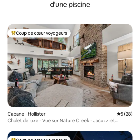
d'une piscine
Coup de cœur voyageurs
Coups de cœur voyageurs les plus appréciés
Cabane ⋅ Hollister
Évaluation
5 (28)
Chalet de luxe - Vue sur Nature Creek - Jacuzzi et
piscines