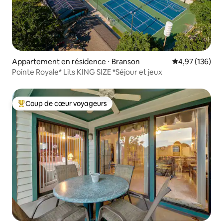
Appartement en résidence ⋅ Branson
Évaluation moy
4,97 (136)
Pointe Royale* Lits KING SIZE *Séjour et jeux
Coup de cœur voyageurs
Coups de cœur voyageurs les plus appréciés