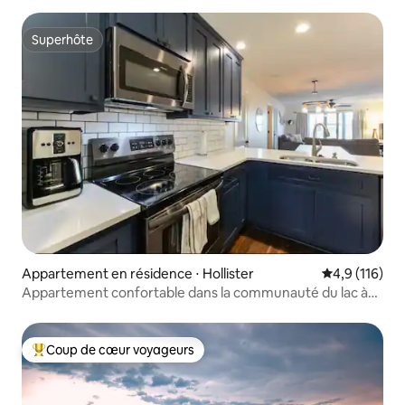
Superhôte
Superhôte
Appartement en résidence ⋅ Hollister
Évaluation mo
4,9 (116)
Appartement confortable dans la communauté du lac à
Hollister, MO
Coup de cœur voyageurs
Coups de cœur voyageurs les plus appréciés