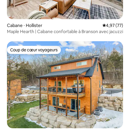
Cabane ⋅ Hollister
Évaluation mo
4,97 (77)
Maple Hearth | Cabane confortable à Branson avec jacuzzi
Coup de cœur voyageurs
Coup de cœur voyageurs