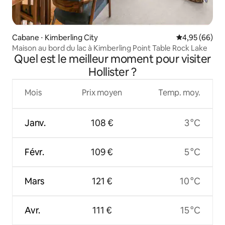
Cabane ⋅ Kimberling City
Évaluation mo
4,95 (66)
Maison au bord du lac à Kimberling Point Table Rock Lake
Quel est le meilleur moment pour visiter
Hollister ?
Mois
Prix moyen
Temp. moy.
Janv.
108 €
3 °C
Févr.
109 €
5 °C
Mars
121 €
10 °C
Avr.
111 €
15 °C