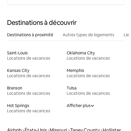
Destinations à découvrir
Destinations à proximité
Autres types de logements
Lie
Saint-Louis
Oklahoma City
Locations de vacances
Locations de vacances
Kansas City
Memphis
Locations de vacances
Locations de vacances
Branson
Tulsa
Locations de vacances
Locations de vacances
Hot Springs
Afficher plus
Locations de vacances
Airbnb
États-Unis
Missouri
Taney County
Hollister