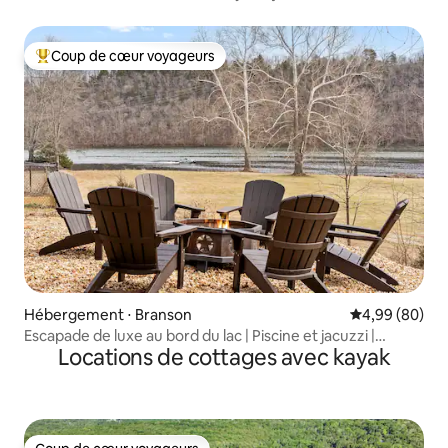
Coup de cœur voyageurs
Coups de cœur voyageurs les plus appréciés
Hébergement ⋅ Branson
Évaluation mo
4,99 (80)
Escapade de luxe au bord du lac | Piscine et jacuzzi |
Locations de cottages avec kayak
Capacité d'accueil de 16 personnes