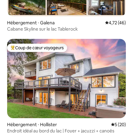
Hébergement ⋅ Galena
Évaluation mo
4,72 (46)
Cabane Skyline sur le lac Tablerock
Coup de cœur voyageurs
Coups de cœur voyageurs les plus appréciés
Hébergement ⋅ Hollister
Évaluation
5 (20)
Endroit idéal au bord du lac | Foyer + jacuzzi + canoës