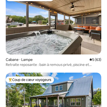
Cabane ⋅ Lampe
Évaluation
5 (63)
Retraite reposante : bain à remous privé, piscine et
cheminée
Coup de cœur voyageurs
Coups de cœur voyageurs les plus appréciés