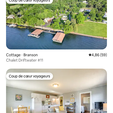
Coup de cœur voyageurs
Coup de cœur voyageurs
Cottage ⋅ Branson
Évaluation mo
4,86 (59)
Chalet Driftwater #11
Coup de cœur voyageurs
Coup de cœur voyageurs