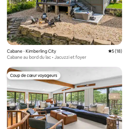
Cabane ⋅ Kimberling City
Évaluation
5 (18)
Cabane au bord du lac • Jacuzzi et foyer
Coup de cœur voyageurs
Coup de cœur voyageurs