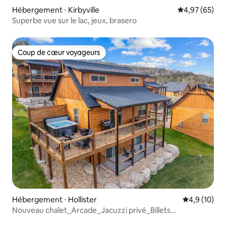
Hébergement ⋅ Kirbyville
Évaluation mo
4,97 (65)
Superbe vue sur le lac, jeux, brasero
Coup de cœur voyageurs
Coup de cœur voyageurs
Hébergement ⋅ Hollister
Évaluation m
4,9 (10)
Nouveau chalet_Arcade_Jacuzzi privé_Billets
gratuits_Piscines communautaires