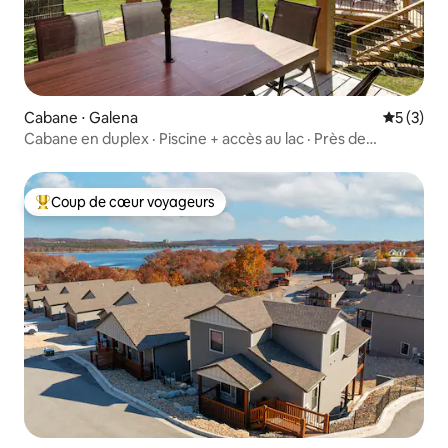
Cabane ⋅ Galena
Évaluatio
5 (3)
Cabane en duplex · Piscine + accès au lac · Près de
Branson
Coup de cœur voyageurs
Coups de cœur voyageurs les plus appréciés