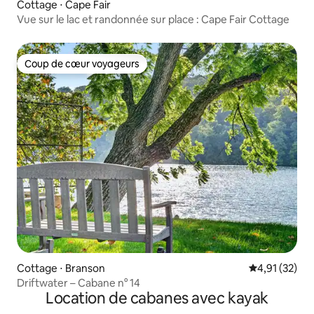
Cottage ⋅ Cape Fair
Vue sur le lac et randonnée sur place : Cape Fair Cottage
Coup de cœur voyageurs
Coup de cœur voyageurs
Cottage ⋅ Branson
Évaluation mo
4,91 (32)
Driftwater – Cabane n° 14
Location de cabanes avec kayak