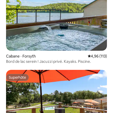
Cabane ⋅ Forsyth
Évaluation moy
4,96 (113)
Bord de lac serein ! Jacuzzi privé. Kayaks. Piscine.
Superhôte
Superhôte