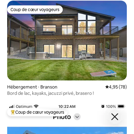
Coup de cœur voyageurs
Coup de cœur voyageurs
Hébergement ⋅ Branson
Évaluation mo
4,95 (78)
Bord de lac, kayaks, jacuzzi privé, brasero !
Coup de cœur voyageurs
Coups de cœur voyageurs les plus appréciés