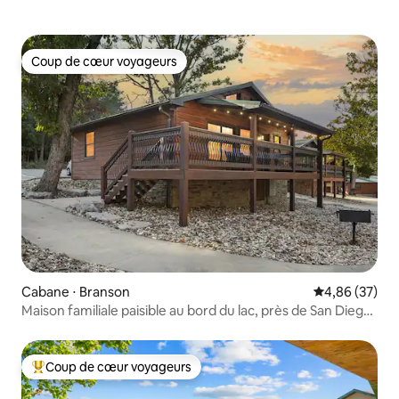
Coup de cœur voyageurs
Coup de cœur voyageurs
Cabane ⋅ Branson
Évaluation mo
4,86 (37)
Maison familiale paisible au bord du lac, près de San Diego
County, à pied du lac
Coup de cœur voyageurs
Coups de cœur voyageurs les plus appréciés