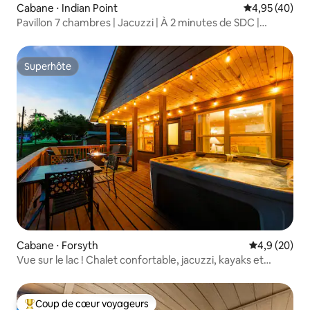
Cabane ⋅ Indian Point
Évaluation mo
4,95 (40)
Pavillon 7 chambres | Jacuzzi | À 2 minutes de SDC |
Emplacement pour bateau !
Superhôte
Superhôte
Cabane ⋅ Forsyth
Évaluation m
4,9 (20)
Vue sur le lac ! Chalet confortable, jacuzzi, kayaks et
piscine !
Coup de cœur voyageurs
Coups de cœur voyageurs les plus appréciés