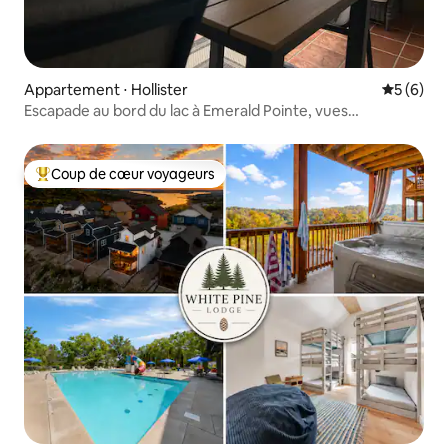
Appartement ⋅ Hollister
Évaluatio
5 (6)
Escapade au bord du lac à Emerald Pointe, vues
incomparables
Coup de cœur voyageurs
Coups de cœur voyageurs les plus appréciés