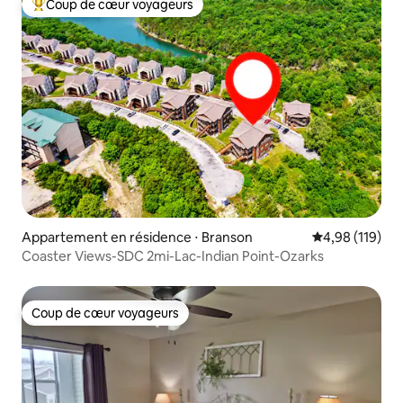
Coup de cœur voyageurs
Coups de cœur voyageurs les plus appréciés
Appartement en résidence ⋅ Branson
Évaluation moy
4,98 (119)
Coaster Views-SDC 2mi-Lac-Indian Point-Ozarks
Coup de cœur voyageurs
Coup de cœur voyageurs