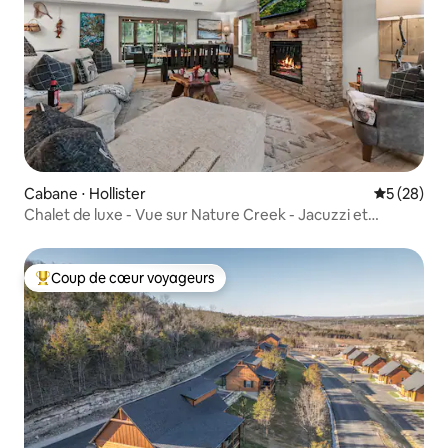
Cabane ⋅ Hollister
Évaluation
5 (28)
Chalet de luxe - Vue sur Nature Creek - Jacuzzi et
piscines
Coup de cœur voyageurs
Coups de cœur voyageurs les plus appréciés