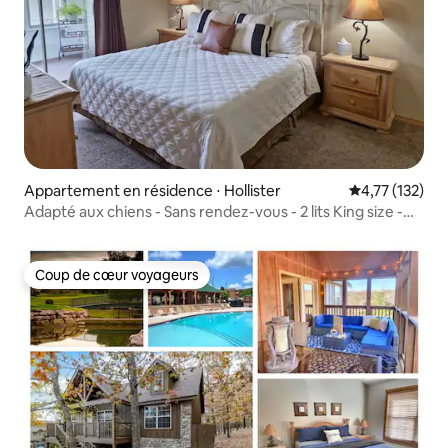
Appartement en résidence ⋅ Hollister
Évaluation moy
4,77 (132)
Adapté aux chiens - Sans rendez-vous - 2 lits King size -
Jacuzzi - Piscines
Coup de cœur voyageurs
Coup de cœur voyageurs