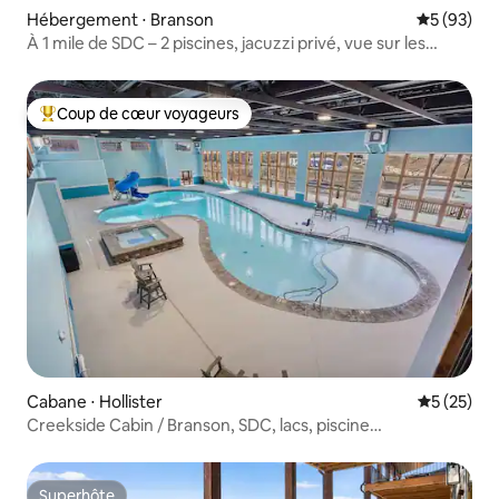
Hébergement ⋅ Branson
Évaluation
5 (93)
À 1 mile de SDC – 2 piscines, jacuzzi privé, vue sur les
montagnes
Coup de cœur voyageurs
Coups de cœur voyageurs les plus appréciés
Cabane ⋅ Hollister
Évaluation
5 (25)
Creekside Cabin / Branson, SDC, lacs, piscine
intérieure/extérieure
Superhôte