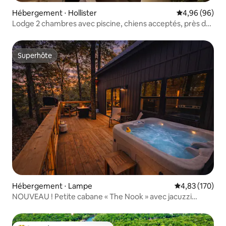
Hébergement ⋅ Hollister
Évaluation mo
4,96 (96)
Lodge 2 chambres avec piscine, chiens acceptés, près de
Big Cedar
Superhôte
Superhôte
Hébergement ⋅ Lampe
Évaluation moy
4,83 (170)
NOUVEAU ! Petite cabane « The Nook » avec jacuzzi
privé !