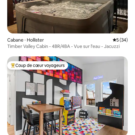
Cabane ⋅ Hollister
Évaluation
5 (34)
Timber Valley Cabin - 4BR/4BA - Vue sur l'eau - Jacuzzi
Coup de cœur voyageurs
Coups de cœur voyageurs les plus appréciés