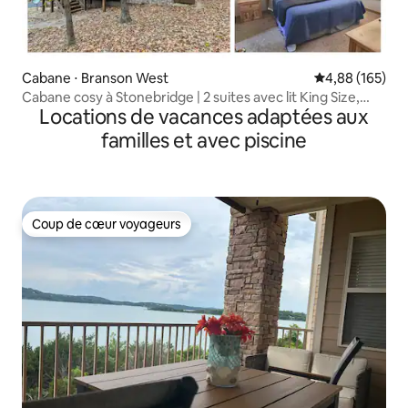
Cabane ⋅ Branson West
Évaluation moy
4,88 (165)
Cabane cosy à Stonebridge | 2 suites avec lit King Size,
Locations de vacances adaptées aux
véranda chauffée
familles et avec piscine
Coup de cœur voyageurs
Coup de cœur voyageurs