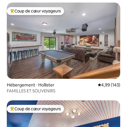
Coup de cœur voyageurs
Coups de cœur voyageurs les plus appréciés
Hébergement ⋅ Hollister
Évaluation moy
4,99 (143)
FAMILLES ET SOUVENIRS
Coup de cœur voyageurs
Coups de cœur voyageurs les plus appréciés