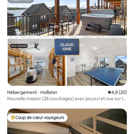
Superhôte
Hébergement ⋅ Hollister
Évaluation m
4,9 (20)
Nouvelle maison (28 couchages) avec jacuzzi et vue sur le
lac
Coup de cœur voyageurs
Coups de cœur voyageurs les plus appréciés