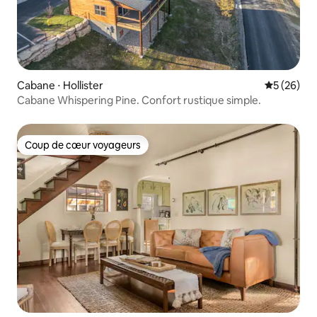
Cabane ⋅ Hollister
Évaluation
5 (26)
Cabane Whispering Pine. Confort rustique simple.
Coup de cœur voyageurs
Coup de cœur voyageurs