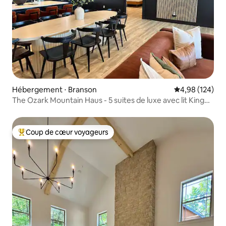
Hébergement ⋅ Branson
Évaluation moy
4,98 (124)
The Ozark Mountain Haus - 5 suites de luxe avec lit King
Size !
Coup de cœur voyageurs
Coups de cœur voyageurs les plus appréciés