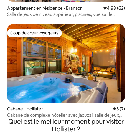
Appartement en résidence ⋅ Branson
Évaluation mo
4,98 (62)
Salle de jeux de niveau supérieur, piscines, vue sur le
ruisseau, près de Landing
Coup de cœur voyageurs
Coup de cœur voyageurs
Cabane ⋅ Hollister
Évaluatio
5 (7)
Cabane de complexe hôtelier avec jacuzzi, salle de jeux,
Quel est le meilleur moment pour visiter
près du golf
Hollister ?