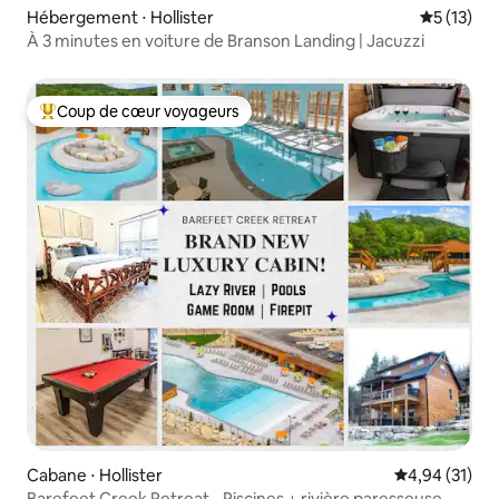
Hébergement ⋅ Hollister
Évaluation
5 (13)
À 3 minutes en voiture de Branson Landing | Jacuzzi
Coup de cœur voyageurs
Coups de cœur voyageurs les plus appréciés
Cabane ⋅ Hollister
Évaluation mo
4,94 (31)
Barefeet Creek Retreat - Piscines + rivière paresseuse