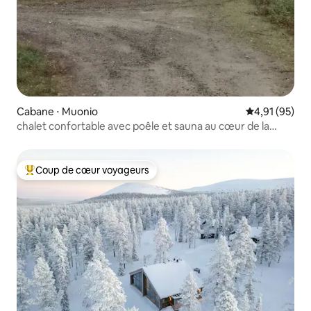
Cabane ⋅ Muonio
Évaluation mo
4,91 (95)
chalet confortable avec poêle et sauna au cœur de la
Laponie
Coup de cœur voyageurs
Coups de cœur voyageurs les plus appréciés