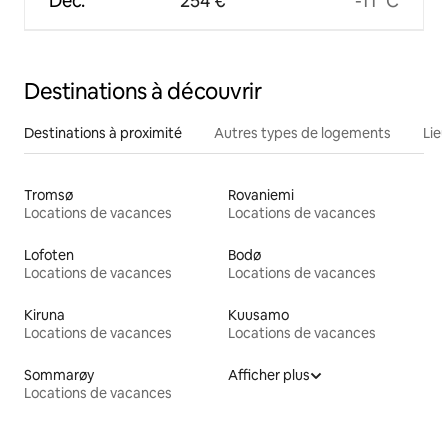
Déc.
254 €
-11 °C
Destinations à découvrir
Destinations à proximité
Autres types de logements
Lie
Tromsø
Rovaniemi
Locations de vacances
Locations de vacances
Lofoten
Bodø
Locations de vacances
Locations de vacances
Kiruna
Kuusamo
Locations de vacances
Locations de vacances
Sommarøy
Afficher plus
Locations de vacances