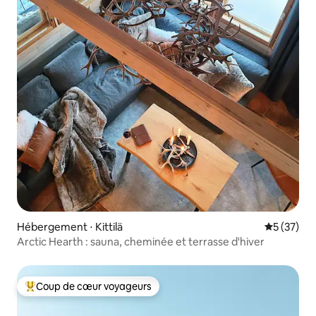
Hébergement ⋅ Kittilä
Évaluation
5 (37)
Arctic Hearth : sauna, cheminée et terrasse d'hiver
Coup de cœur voyageurs
Coups de cœur voyageurs les plus appréciés