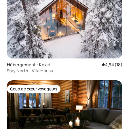
Hébergement ⋅ Kolari
Évaluation mo
4,94 (18)
Stay North - Villa Housu
Coup de cœur voyageurs
Coup de cœur voyageurs