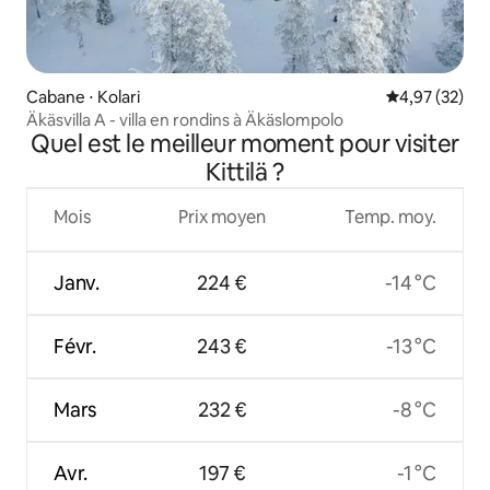
Cabane ⋅ Kolari
Évaluation mo
4,97 (32)
Äkäsvilla A - villa en rondins à Äkäslompolo
Quel est le meilleur moment pour visiter
Kittilä ?
Mois
Prix moyen
Temp. moy.
Janv.
224 €
-14 °C
Févr.
243 €
-13 °C
Mars
232 €
-8 °C
Avr.
197 €
-1 °C