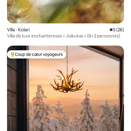
Villa ⋅ Kolari
Évaluation
5 (26)
Villa de luxe enchanteresse « Joikukas » (6+2 personnes)
Coup de cœur voyageurs
Coups de cœur voyageurs les plus appréciés