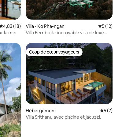
ntaires : 4,95 sur 5
Évaluation moyenne sur la base de 18 commentaires : 4,83 sur 5
4,83 (18)
Villa ⋅ Ko Pha-ngan
Évaluation moyenne
5 (12)
ur la mer
Villa Fernblick : incroyable villa de luxe
avec vue (3 chambres)
Coup de cœur voyageurs
Coup de cœur voyageurs
Hébergement
Évaluation moyenn
5 (7)
mmentaires : 5 sur 5
Villa Srithanu avec piscine et jacuzzi.