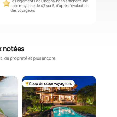
Les logements de Okopha-ngan affichent une
note moyenne de 4,7 sur 5, d'après l'évaluation
des voyageurs
x notées
, de propreté et plus encore.
Cabane ⋅
Coup de cœur voyageurs
Coup de
Coups de cœur voyageurs les plus appréciés
Coup de
CHALET 
MER•Hin
🏝️ Bien
SOLEIL•
un vérita
mer sur l
Pha Ngan
sable de 