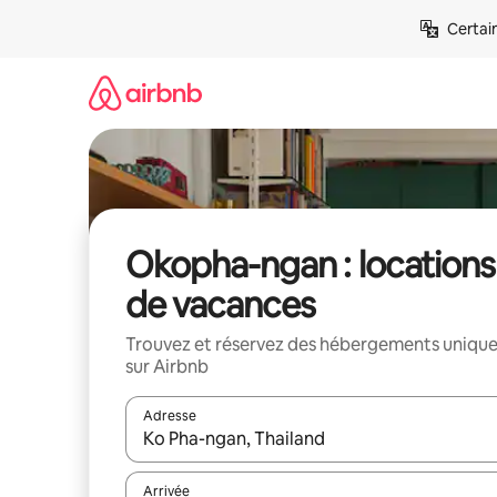
Aller
Certai
directement
au
contenu
Okopha-ngan : locations
de vacances
Trouvez et réservez des hébergements uniqu
sur Airbnb
Adresse
Lorsque les résultats s'affichent, utilisez les flèc
Arrivée