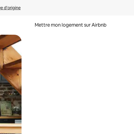
ue d'origine
Mettre mon logement sur Airbnb
sant glisser.