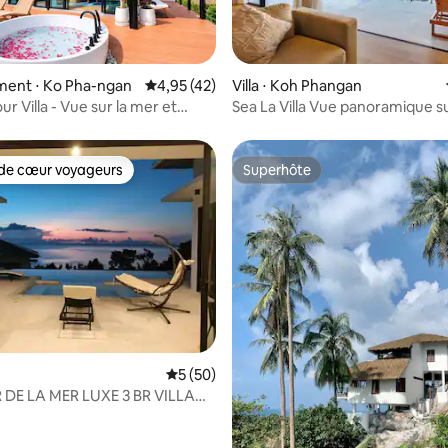
 sur la base de 13 commentaires : 5 sur 5
ent ⋅ Ko Pha-ngan
Évaluation moyenne sur la base de 42 comme
4,95 (42)
Villa ⋅ Koh Phangan
r Villa - Vue sur la mer et
Sea La Villa Vue panoramique s
e soleil avec jacuzzi
de cœur voyageurs
Superhôte
 cœur voyageurs les plus appréciés
Superhôte
Évaluation moyenne sur la base de 50 co
5 (50)
 LA MER LUXE 3 BR VILLA
AO