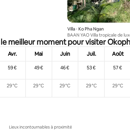
 la base de 33 commentaires : 4,88 sur 5
Villa ⋅ Ko Pha Ngan
BAAN YAO Villa tropicale de lux
 le meilleur moment pour visiter Okop
coucher du soleil avec vue sur 
Avr.
Mai
Juin
Juil.
Août
59 €
49 €
46 €
53 €
57 €
29 °C
29 °C
29 °C
29 °C
29 °C
Lieux incontournables à proximité