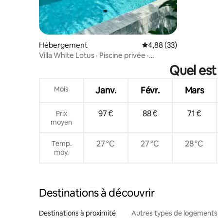
Hébergement
Évaluation moyenne sur
4,88 (33)
Villa White Lotus · Piscine privée ·
2 chambres
Quel est
Mois
Janv.
Févr.
Mars
97 €
88 €
71 €
Prix
moyen
27 °C
27 °C
28 °C
Temp.
moy.
Destinations à découvrir
Destinations à proximité
Autres types de logements