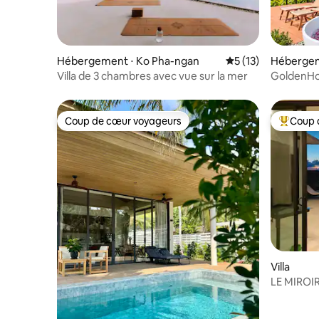
Hébergement ⋅ Ko Pha-ngan
Évaluation moyenne
5 (13)
Hébergem
Villa de 3 chambres avec vue sur la mer
GoldenHou
couchers d
Coup de cœur voyageurs
Coup 
Coup de cœur voyageurs
Coups de
Villa
LE MIROIR DE
HAAD Y