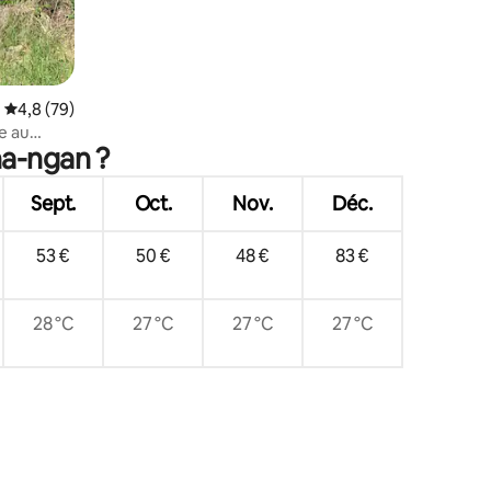
Évaluation moyenne sur la base de 79 commentaires : 4,8 sur 5
4,8 (79)
e au
ha-ngan ?
la mer
Sept.
Oct.
Nov.
Déc.
53 €
50 €
48 €
83 €
28 °C
27 °C
27 °C
27 °C