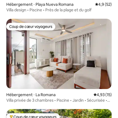
Hébergement ⋅ Playa Nueva Romana
Évaluation m
4,9 (52)
Villa design • Piscine • Près de la plage et du golf
Coup de cœur voyageurs
Coup de cœur voyageurs
Hébergement ⋅ La Romana
Évaluation mo
4,93 (15)
Villa privée de 3 chambres • Piscine • Jardin • Sécurisée •
Peut accueillir 8 personnes
Coup de cœur voyageurs