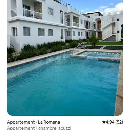
Appartement ⋅ La Romana
Évaluation mo
4,94 (52)
Appartement 1 chambre jacuzzi