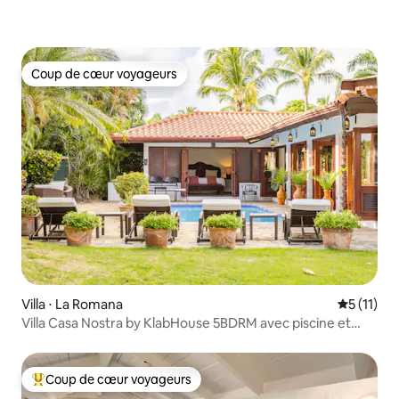
Coup de cœur voyageurs
Coup de cœur voyageurs
Villa ⋅ La Romana
Évaluatio
5 (11)
Villa Casa Nostra by KlabHouse 5BDRM avec piscine et
chef
Coup de cœur voyageurs
Coups de cœur voyageurs les plus appréciés