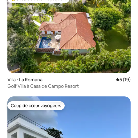
Coups de cœur voyageurs les plus appréciés
Villa ⋅ La Romana
Évaluation
5 (19)
Golf Villa à Casa de Campo Resort
Coup de cœur voyageurs
Coup de cœur voyageurs