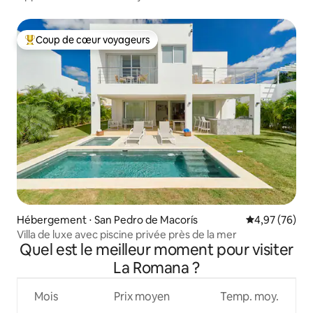
Coup de cœur voyageurs
Coups de cœur voyageurs les plus appréciés
Hébergement ⋅ San Pedro de Macorís
Évaluation mo
4,97 (76)
Villa de luxe avec piscine privée près de la mer
Quel est le meilleur moment pour visiter
La Romana ?
Mois
Prix moyen
Temp. moy.