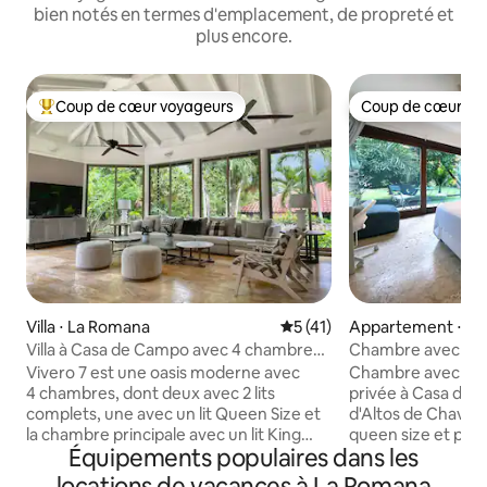
bien notés en termes d'emplacement, de propreté et
plus encore.
Coup de cœur voyageurs
Coup de cœur vo
Coups de cœur voyageurs les plus appréciés
Coup de cœur vo
Villa ⋅ La Romana
Évaluation moyenne sur la b
5 (41)
Appartement ⋅ L
Villa à Casa de Campo avec 4 chambres
Chambre avec ent
et piscine.
Campo près de C
Vivero 7 est une oasis moderne avec
Chambre avec vue s
4 chambres, dont deux avec 2 lits
privée à Casa de 
complets, une avec un lit Queen Size et
d'Altos de Chavón à
la chambre principale avec un lit King
queen size et plein
Équipements populaires dans les
Size. Chaque chambre est équipée d'un
micro-ondes, cafet
nouveau climatiseur et d'une télévision à
Netflix, bureau et
locations de vacances à La Romana