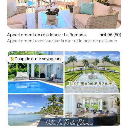
Appartement en résidence ⋅ La Romana
Évaluation mo
4,96 (50)
Appartement avec vue sur la mer et le port de plaisance
Coup de cœur voyageurs
Coups de cœur voyageurs les plus appréciés