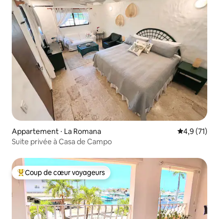
Appartement ⋅ La Romana
Évaluation m
4,9 (71)
Suite privée à Casa de Campo
Coup de cœur voyageurs
Coups de cœur voyageurs les plus appréciés