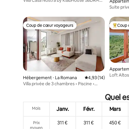
Villa Casa Nostra by KlabHouse 5BDRM
Appartem
avec piscine et chef
Suite pri
Coup de cœur voyageurs
Coup 
Coup de cœur voyageurs
Coups de
Appartem
Loft Altos
Hébergement ⋅ La Romana
Évaluation moyenne su
4,93 (14)
Villa privée de 3 chambres • Piscine •
Jardin • Sécurisée • Peut accueillir
8 personnes
Quel es
Mois
Janv.
Févr.
Mars
311 €
311 €
450 €
Prix
moyen