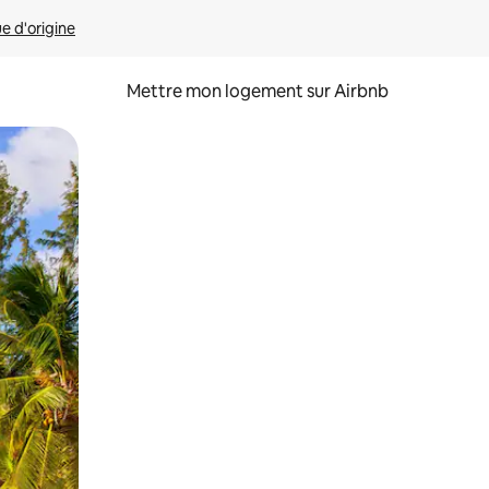
ue d'origine
Mettre mon logement sur Airbnb
sant glisser.