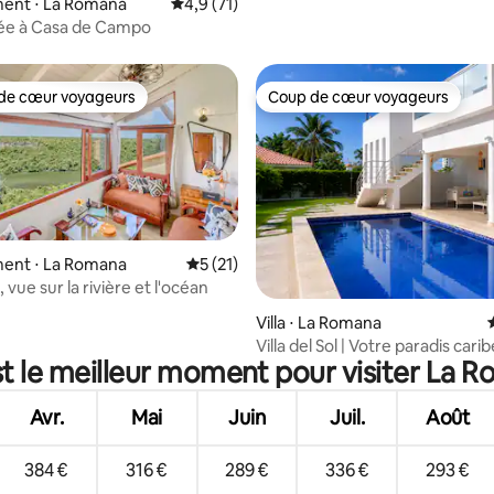
ent ⋅ La Romana
Évaluation moyenne sur la base de 71 comm
4,9 (71)
vée à Casa de Campo
de cœur voyageurs
Coup de cœur voyageurs
 cœur voyageurs les plus appréciés
Coup de cœur voyageurs
ent ⋅ La Romana
Évaluation moyenne sur la base de 21 co
5 (21)
, vue sur la rivière et l'océan
r la base de 14 commentaires : 4,93 sur 5
Villa ⋅ La Romana
Villa del Sol | Votre paradis car
t le meilleur moment pour visiter La 
attend
Avr.
Mai
Juin
Juil.
Août
384 €
316 €
289 €
336 €
293 €