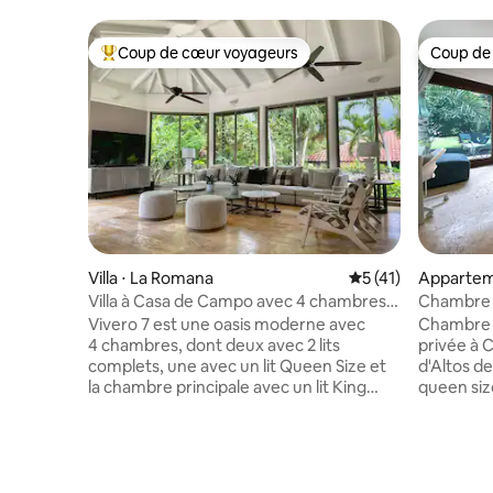
Coup de cœur voyageurs
Coup de
Coups de cœur voyageurs les plus appréciés
Coup de
Villa ⋅ La Romana
Évaluation moyenne
5 (41)
Appartem
Villa à Casa de Campo avec 4 chambres
Chambre a
et piscine.
Campo pr
Vivero 7 est une oasis moderne avec
Chambre a
4 chambres, dont deux avec 2 lits
privée à 
complets, une avec un lit Queen Size et
d'Altos de
la chambre principale avec un lit King
queen size
Size. Chaque chambre est équipée d'un
micro-onde
nouveau climatiseur et d'une télévision à
Netflix, 
écran plat, du Wi-Fi, d'un placard et de sa
compagnie
propre salle de bain. La villa dispose d'un
50 $ par s
climatiseur dans le séjour et le coin repas,
quotidiens