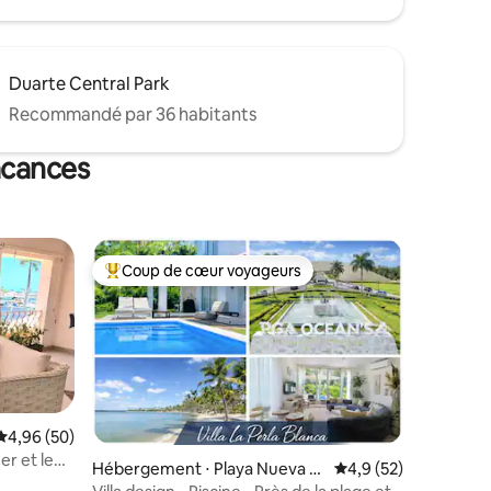
Duarte Central Park
Recommandé par 36 habitants
acances
Coup de cœur voyageurs
lus appréciés
Coups de cœur voyageurs les plus appréciés
Évaluation moyenne sur la base de 50 commentaires : 4,96 sur 5
4,96 (50)
r et le
Hébergement ⋅ Playa Nueva R
Évaluation moyenne s
4,9 (52)
omana