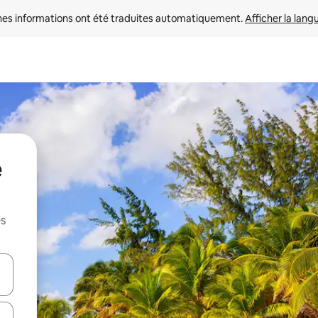
nes informations ont été traduites automatiquement. 
Afficher la lang
e
es
hes vers le haut et vers le bas pour les parcourir ou en appuyant et en fai