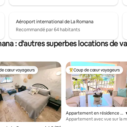
Aéroport international de La Romana
Recommandé par 64 habitants
ana : d'autres superbes locations de v
de cœur voyageurs
Coup de cœur voyageurs
 cœur voyageurs les plus appréciés
Coups de cœur voyageurs les p
Appartement en résidence ⋅
La Romana
Appartement avec vue sur la me
 sur la base de 11 commentaires : 5 sur 5
port de plaisance