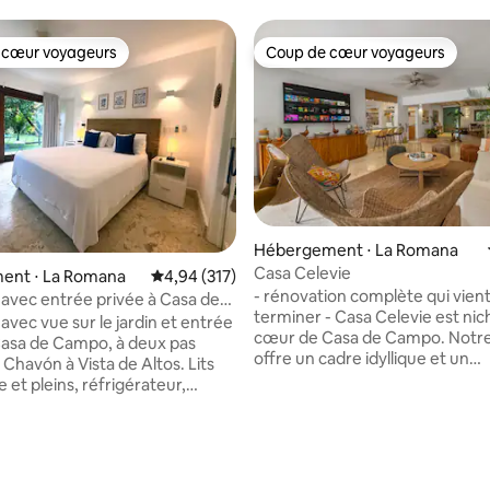
 cœur voyageurs
Coup de cœur voyageurs
 cœur voyageurs
Coup de cœur voyageurs
Hébergement ⋅ La Romana
Casa Celevie
 sur la base de 41 commentaires : 5 sur 5
ent ⋅ La Romana
Évaluation moyenne sur la base de 317 comme
4,94 (317)
- rénovation complète qui vient
vec entrée privée à Casa de
terminer - Casa Celevie est nichée au
ès de Chavón
vec vue sur le jardin et entrée
cœur de Casa de Campo. Notre 
Casa de Campo, à deux pas
offre un cadre idyllique et un
 Chavón à Vista de Altos. Lits
emplacement central idéal pou
 et pleins, réfrigérateur,
évasion tropicale. Bénéficiant d
s, cafetière, climatisation,
design spacieux, cette villa de
bureau et Wi-Fi. Les animaux de
4 chambres et 5 salles de bain 
 sont soumis à des frais de
accueillir facilement jusqu'à 8 
éjour. Parking gratuit, horaires
La villa est familiale et offre 
 de la piscine jusqu'à 21 h,