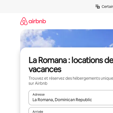
Aller
Certai
directement
au
contenu
La Romana : locations d
vacances
Trouvez et réservez des hébergements uniqu
sur Airbnb
Adresse
Lorsque les résultats s'affichent, utilisez les flèc
Arrivée