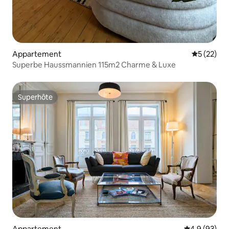
Appartement
Évaluation
5 (22)
Superbe Haussmannien 115m2 Charme & Luxe
Superhôte
Superhôte
Appartement
Évaluation m
4,9 (93)