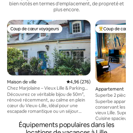
bien notés en termes d'emplacement, de propreté et
plus encore.
Coup de cœur voyageurs
Coup de cœur 
Coup de cœur voyageurs
Coups de cœur vo
Maison de ville
Évaluation moyenne sur la base 
4,96 (276)
Chez Marjolaine – Vieux Lille & Parking
Appartement
inclus
Découvrez ce véritable bijou de 50m²,
Superbe 2 pièces vi
rénové récemment, au calme en plein
Superbe apparteme
cœur du Vieux-Lille, idéal pour une
conservant les él
escapade romantique ou un séjour
vieux Lille. Super
d’exception. Profitez d’un logement
Cuisine spacieuse 
entièrement indépendant, tout confort,
Équipements populaires dans les
Coin salon avec. 
décoré avec goût, avec parking sécurisé
avec couchage 14
locations de vacances à Lille