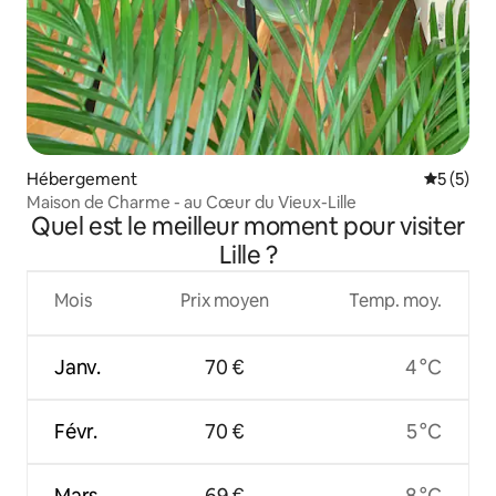
Hébergement
Évaluatio
5 (5)
Maison de Charme - au Cœur du Vieux-Lille
Quel est le meilleur moment pour visiter
Lille ?
Mois
Prix moyen
Temp. moy.
Janv.
70 €
4 °C
Févr.
70 €
5 °C
Mars
69 €
8 °C