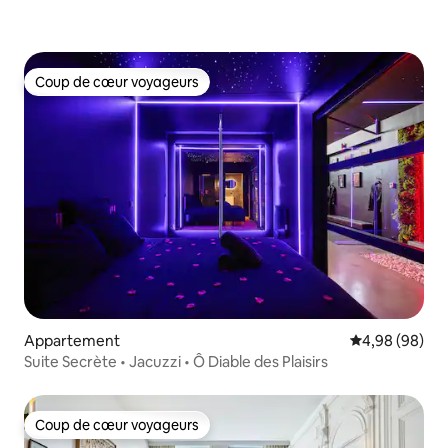
Coup de cœur voyageurs
Coup de cœur voyageurs
Appartement
Évaluation mo
4,98 (98)
Suite Secrète • Jacuzzi • Ô Diable des Plaisirs
Coup de cœur voyageurs
Coup de cœur voyageurs