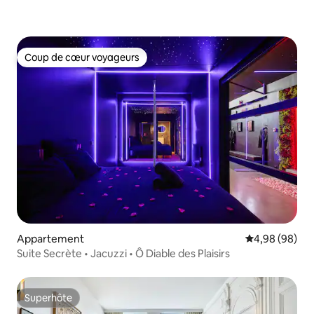
Coup de cœur voyageurs
Coup de cœur voyageurs
Appartement
Évaluation mo
4,98 (98)
Suite Secrète • Jacuzzi • Ô Diable des Plaisirs
Superhôte
Superhôte