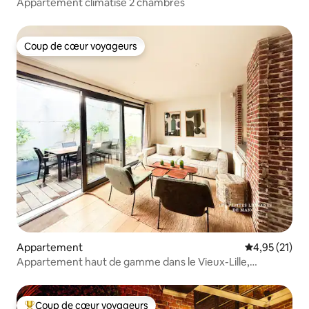
Appartement climatisé 2 chambres
Coup de cœur voyageurs
Coup de cœur voyageurs
Appartement
Évaluation mo
4,95 (21)
Appartement haut de gamme dans le Vieux-Lille,
2 terrasses et parking !
Coup de cœur voyageurs