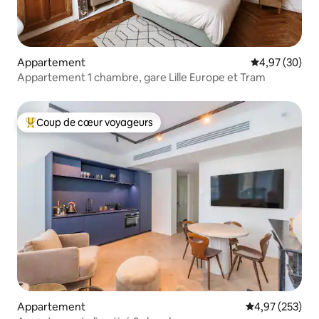
Appartement
Évaluation mo
4,97 (30)
Appartement 1 chambre, gare Lille Europe et Tram
Coup de cœur voyageurs
Coups de cœur voyageurs les plus appréciés
Appartement
Évaluation moy
4,97 (253)