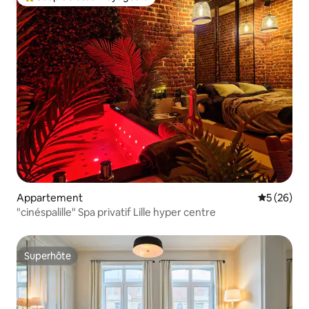
Coups de cœur voyageurs les plus appréciés
Appartement
Évaluation
5 (26)
"cinéspalille" Spa privatif Lille hyper centre
Superhôte
Superhôte