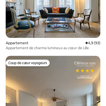
Appartement
Évaluation m
4,9 (93)
Appartement de charme lumineux au cœur de Lille
Coup de cœur voyageurs
Coup de cœur voyageurs