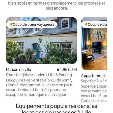
bien notés en termes d'emplacement, de propreté et
plus encore.
Coup de cœur voyageurs
Coup de cœur 
Coups de cœur voyageurs les plus appréciés
Coups de cœur vo
Maison de ville
Évaluation moyenne sur la base 
4,96 (276)
Chez Marjolaine – Vieux Lille & Parking
Appartement
inclus
Découvrez ce véritable bijou de 50m²,
Superbe 2 pièces vi
rénové récemment, au calme en plein
Superbe apparteme
cœur du Vieux-Lille, idéal pour une
conservant les él
escapade romantique ou un séjour
vieux Lille. Super
d’exception. Profitez d’un logement
Cuisine spacieuse 
entièrement indépendant, tout confort,
Équipements populaires dans les
Coin salon avec. 
décoré avec goût, avec parking sécurisé
avec couchage 14
locations de vacances à Lille