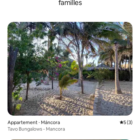
familles
Appartement ⋅ Máncora
Évaluatio
5 (3)
Tavo Bungalows - Mancora