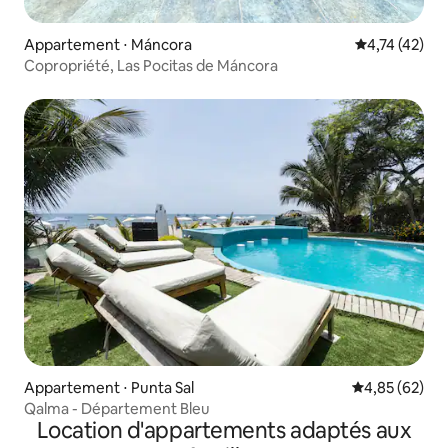
Appartement ⋅ Máncora
Évaluation mo
4,74 (42)
Copropriété, Las Pocitas de Máncora
Appartement ⋅ Punta Sal
Évaluation mo
4,85 (62)
Qalma - Département Bleu
Location d'appartements adaptés aux