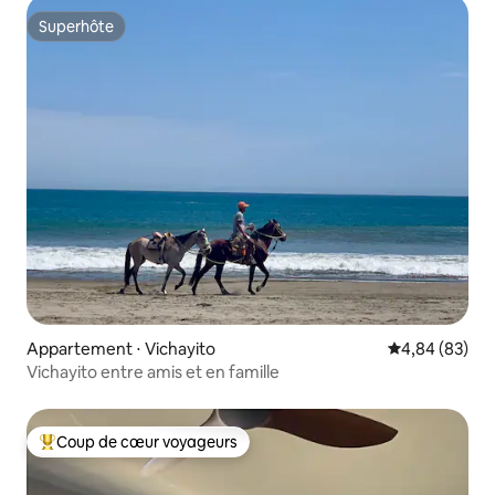
Superhôte
Superhôte
Appartement ⋅ Vichayito
Évaluation mo
4,84 (83)
Vichayito entre amis et en famille
Coup de cœur voyageurs
Coups de cœur voyageurs les plus appréciés