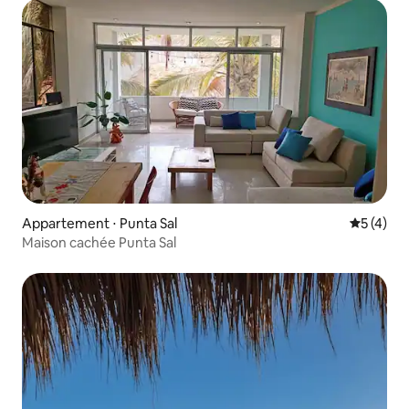
Appartement ⋅ Punta Sal
Évaluatio
5 (4)
Maison cachée Punta Sal