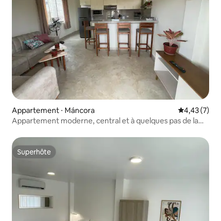
Appartement ⋅ Máncora
Évaluation m
4,43 (7)
Appartement moderne, central et à quelques pas de la
plage
Superhôte
Superhôte