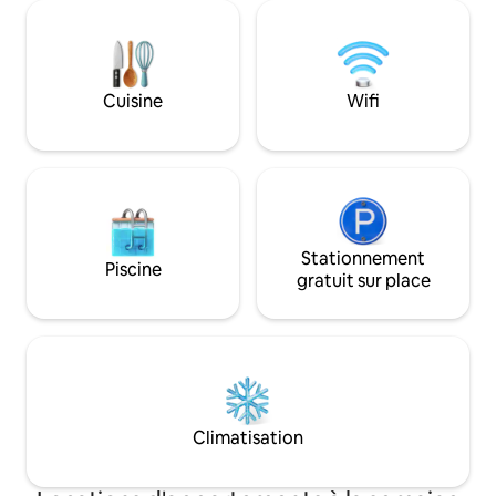
d'une cuisinière à gaz et d'ustensiles de
cuisine, d'une salle de bains et d'une salle
à manger. L'électricité, l'eau et le wifi
fonctionnent 24h/24.
Cuisine
Wifi
Stationnement
Piscine
gratuit sur place
Climatisation