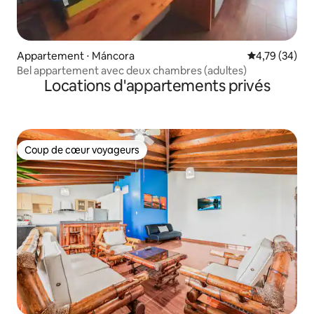
Appartement ⋅ Máncora
Évaluation mo
4,79 (34)
Bel appartement avec deux chambres (adultes)
Locations d'appartements privés
Coup de cœur voyageurs
Coup de cœur voyageurs