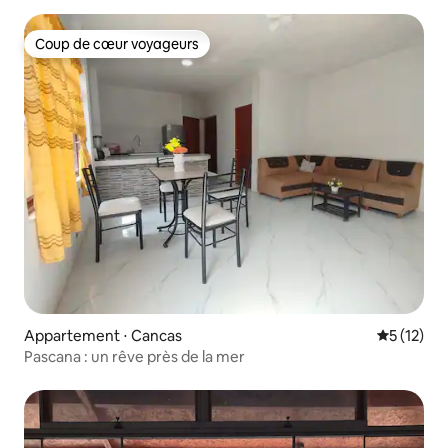
Coup de cœur voyageurs
Coup de cœur voyageurs
Appartement ⋅ Cancas
Évaluation
5 (12)
Pascana : un rêve près de la mer