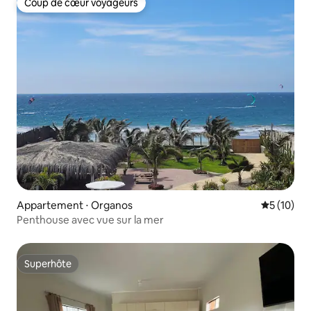
Coup de cœur voyageurs
Coup de cœur voyageurs
Appartement ⋅ Organos
Évaluation
5 (10)
Penthouse avec vue sur la mer
Superhôte
Superhôte