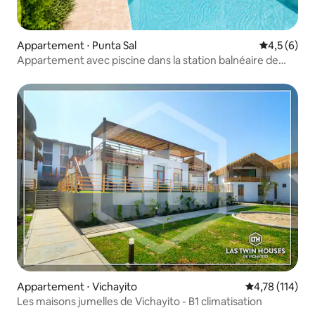
Appartement ⋅ Punta Sal
Évaluation 
4,5 (6)
Appartement avec piscine dans la station balnéaire de
Punta Sal
Appartement ⋅ Vichayito
Évaluation moy
4,78 (114)
Les maisons jumelles de Vichayito - B1 climatisation