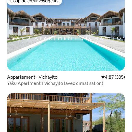
Coup de cœur voyageurs
Coup de cœur voyageurs
Appartement ⋅ Vichayito
Évaluation moy
4,87 (305)
Yaku Apartment 1 Vichayito (avec climatisation)