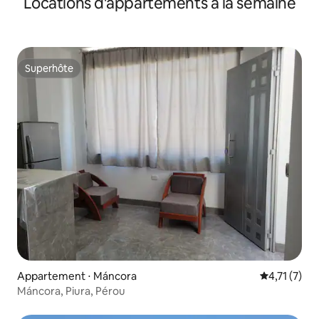
Locations d'appartements à la semaine
Superhôte
Superhôte
Appartement ⋅ Máncora
Évaluation 
4,71 (7)
Máncora, Piura, Pérou