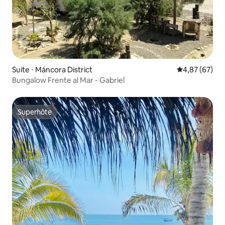
Suite ⋅ Máncora District
Évaluation mo
4,87 (67)
Bungalow Frente al Mar - Gabriel
Superhôte
Superhôte