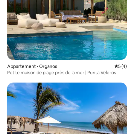
Appartement ⋅ Organos
Évaluatio
5 (4)
Petite maison de plage près de la mer | Punta Veleros