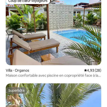
Coup de cœur voyageurs
Coup de cœur voyageurs
Villa ⋅ Organos
Évaluation mo
4,93 (28)
Maison confortable avec piscine en copropriété face à la
mer
Superhôte
Superhôte