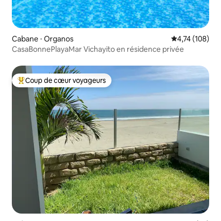
Cabane ⋅ Organos
Évaluation moy
4,74 (108)
CasaBonnePlayaMar Vichayito en résidence privée
Coup de cœur voyageurs
Coups de cœur voyageurs les plus appréciés