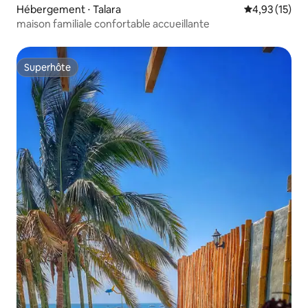
Hébergement ⋅ Talara
Évaluation mo
4,93 (15)
maison familiale confortable accueillante
Superhôte
Superhôte