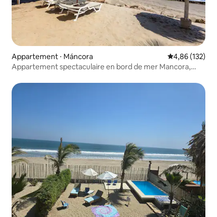
Appartement ⋅ Máncora
Évaluation moy
4,86 (132)
Appartement spectaculaire en bord de mer Mancora,
cuisinier privé