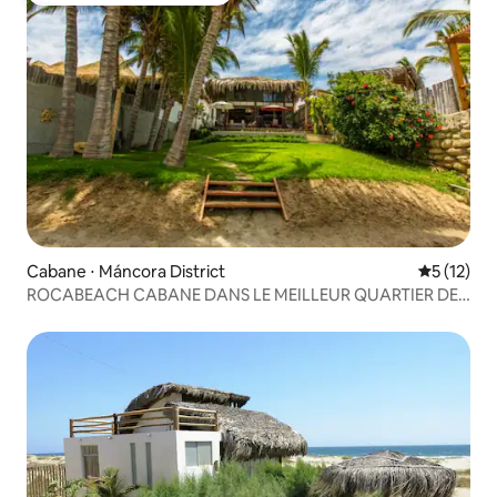
Cabane ⋅ Máncora District
Évaluation
5 (12)
ROCABEACH CABANE DANS LE MEILLEUR QUARTIER DE
LAS POCITAS