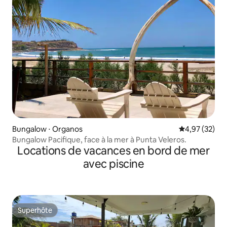
Bungalow ⋅ Organos
Évaluation mo
4,97 (32)
Bungalow Pacifique, face à la mer à Punta Veleros.
Locations de vacances en bord de mer
avec piscine
Superhôte
Superhôte