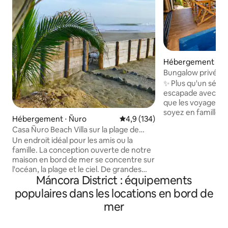
Hébergement ⋅ M
Bungalow privé fac
personnalisé
✨ Plus qu'un séjour
escapade avec la 
que les voyageurs
soyez en famille, 
Hébergement ⋅ Ñuro
Évaluation moyenne sur la base
4,9 (134)
ou en tant que n
Casa Ñuro Beach Villa sur la plage de
bord de la mer. 🧑‍🔧 Aide à l'aéroport,
Ñuro, Pérou
Un endroit idéal pour les amis ou la
recommandations l
famille. La conception ouverte de notre
rapide et une intim
maison en bord de mer se concentre sur
vous le souhaitez 🌴 Bungalow en bord
l'océan, la plage et le ciel. De grandes
de mer à Vichayito
Máncora District : équipements
fenêtres et de hauts plafonds créent un
🌅 Vue sur l'océan 
intérieur aéré et frais et un espace de
à quelques pas du 
populaires dans les locations en bord de
vie extérieur ombragé donne sur la
| ❄️ Climatisation |
mer
piscine, la terrasse, le jardin et l'océan.
🛏️ 5 places | Eau c
Ici, vous pouvez faire aussi peu ou
DirecTV
autant que vous le souhaitez au soleil ou