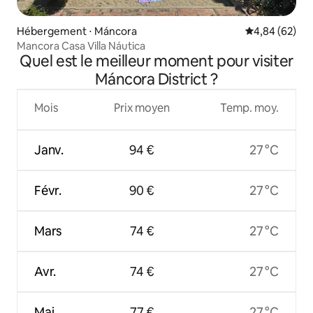
Hébergement ⋅ Máncora
Évaluation mo
4,84 (62)
Mancora Casa Villa Náutica
Quel est le meilleur moment pour visiter
Máncora District ?
Mois
Prix moyen
Temp. moy.
Janv.
94 €
27 °C
Févr.
90 €
27 °C
Mars
74 €
27 °C
Avr.
74 €
27 °C
Mai
77 €
27 °C