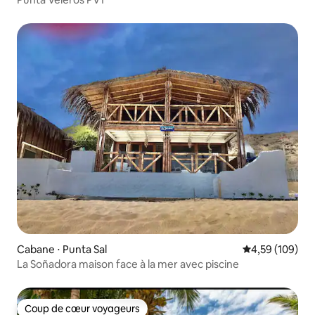
Cabane ⋅ Punta Sal
Évaluation moy
4,59 (109)
La Soñadora maison face à la mer avec piscine
Coup de cœur voyageurs
Coup de cœur voyageurs