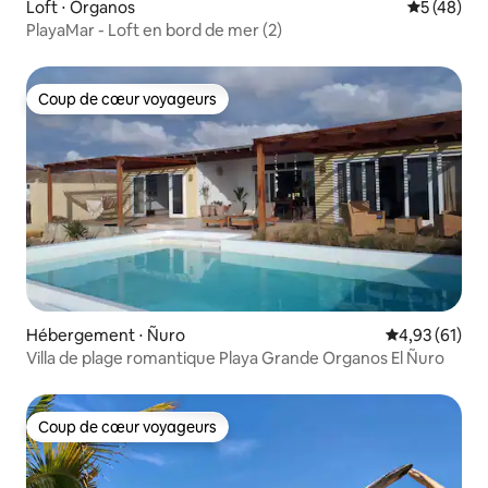
Loft ⋅ Organos
Évaluation
5 (48)
PlayaMar - Loft en bord de mer (2)
Coup de cœur voyageurs
Coup de cœur voyageurs
Hébergement ⋅ Ñuro
Évaluation mo
4,93 (61)
Villa de plage romantique Playa Grande Organos El Ñuro
Coup de cœur voyageurs
Coup de cœur voyageurs