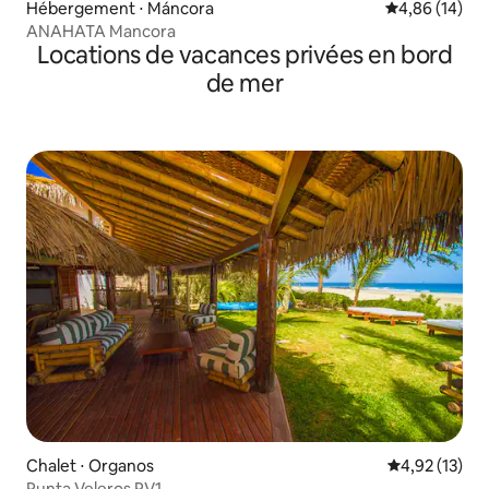
Hébergement ⋅ Máncora
Évaluation mo
4,86 (14)
ANAHATA Mancora
Locations de vacances privées en bord
de mer
Chalet ⋅ Organos
Évaluation mo
4,92 (13)
Punta Veleros PV1