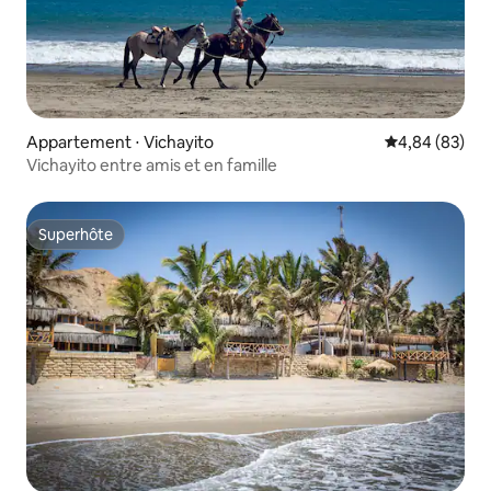
Appartement ⋅ Vichayito
Évaluation mo
4,84 (83)
Vichayito entre amis et en famille
Superhôte
Superhôte