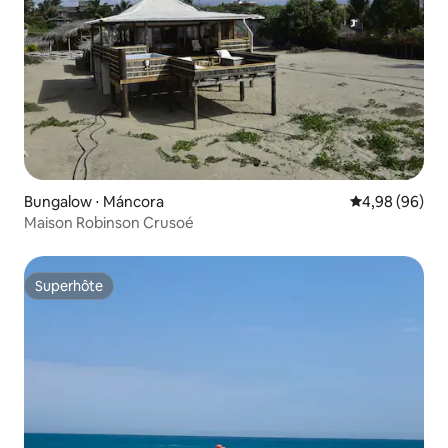
Bungalow ⋅ Máncora
Évaluation mo
4,98 (96)
Maison Robinson Crusoé
Superhôte
Superhôte