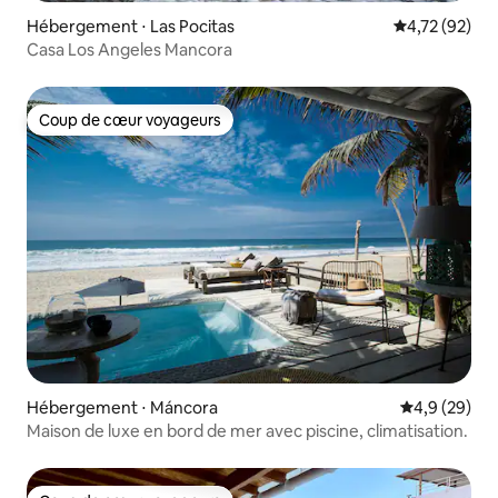
Hébergement ⋅ Las Pocitas
Évaluation mo
4,72 (92)
Casa Los Angeles Mancora
Coup de cœur voyageurs
Coup de cœur voyageurs
Hébergement ⋅ Máncora
Évaluation m
4,9 (29)
Maison de luxe en bord de mer avec piscine, climatisation.