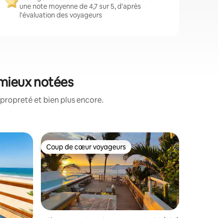
une note moyenne de 4,7 sur 5, d'après
l'évaluation des voyageurs
 mieux notées
propreté et bien plus encore.
Héberge
Coup de cœur voyageurs
Superhô
Coup de cœur voyageurs
Superhô
En bord 
Maisonne
Nous veno
C'est tou
confortab
donne dir
une vue p
commodit