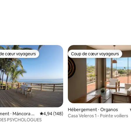
de cœur voyageurs
Coup de cœur voyageurs
 cœur voyageurs les plus appréciés
Coup de cœur voyageurs
Hébergement ⋅ Organos
ent ⋅ Máncora Dis
Évaluation moyenne sur la base de 148 commen
4,94 (148)
Casa Veleros 1 - Pointe voiliers
DES PSYCHOLOGUES