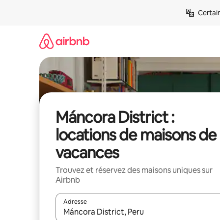
Aller
Certai
directement
au
contenu
Máncora District :
locations de maisons de
vacances
Trouvez et réservez des maisons uniques sur
Airbnb
Adresse
Lorsque les résultats s'affichent, utilisez les flèc