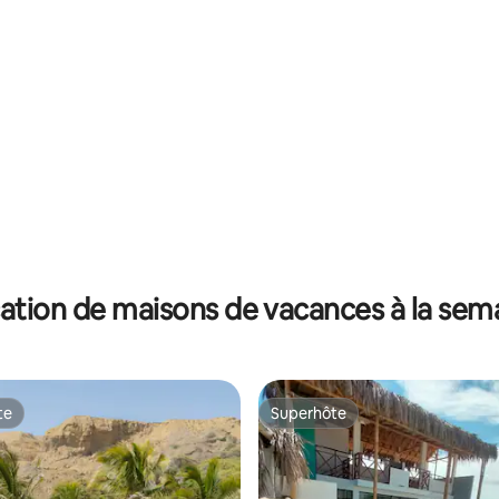
r la base de 16 commentaires : 4,88 sur 5
ation de maisons de vacances à la sem
te
Superhôte
te
Superhôte