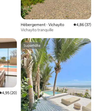
Hébergement ⋅ Vichayito
Évaluation moyenne su
4,86 (37)
Vichayito tranquille
Superhôte
Superhôte
Évaluation moyenne sur la base de 20 commentaires : 4,95 sur 5
4,95 (20)
taires : 4,94 sur 5