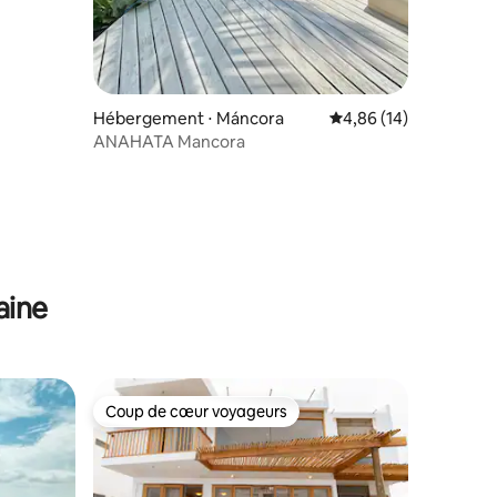
Hébergement ⋅ Máncora
Évaluation moyenne su
4,86 (14)
ANAHATA Mancora
aine
Coup de cœur voyageurs
Coup de cœur voyageurs