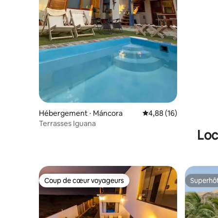
Hébergement ⋅ Máncora
Évaluation moyenne su
4,88 (16)
Terrasses Iguana
Loc
Coup de cœur voyageurs
Superhô
Coup de cœur voyageurs
Superhô