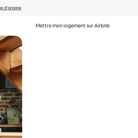
ue d'origine
Mettre mon logement sur Airbnb
sant glisser.