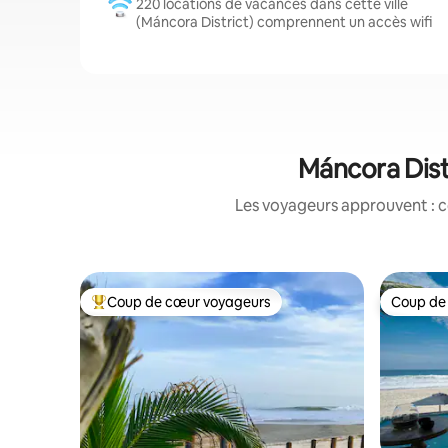
220 locations de vacances dans cette ville
(Máncora District) comprennent un accès wifi
Máncora Dist
Les voyageurs approuvent : c
Coup de cœur voyageurs
Coup de
Coups de cœur voyageurs les plus appréciés
Coup de