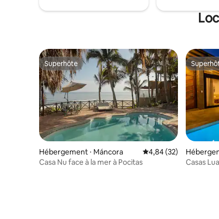
salle à manger invitent les invités à se
rassembler.
Loc
Superhôte
Superhô
Superhôte
Superhô
Hébergement ⋅ Máncora
Évaluation moyenne sur
4,84 (32)
Hébergem
Casa Nu face à la mer à Pocitas
Casas Lua 
Mancora