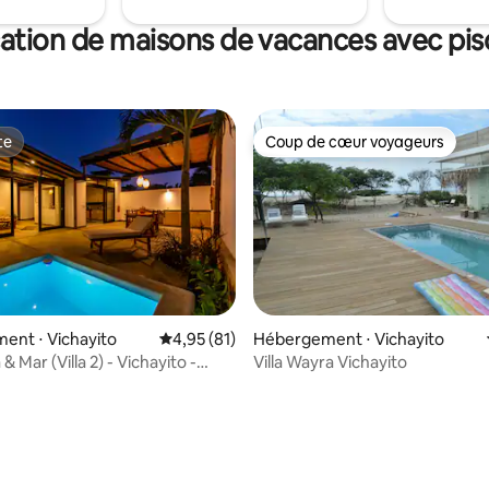
ation de maisons de vacances avec pis
te
Coup de cœur voyageurs
te
Coup de cœur voyageurs
 la base de 32 commentaires : 4,84 sur 5
ent ⋅ Vichayito
Évaluation moyenne sur la base de 81 comme
4,95 (81)
Hébergement ⋅ Vichayito
& Mar (Villa 2) - Vichayito -
Villa Wayra Vichayito