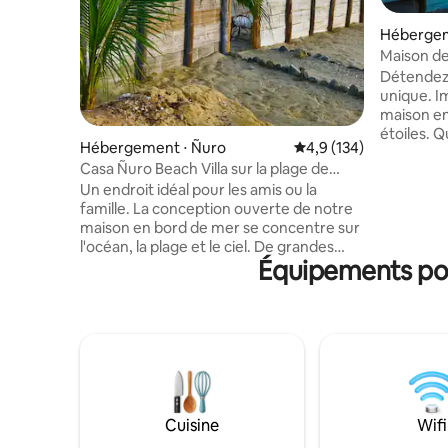
Hébergem
Maison de
piscine, c
Détendez
unique. I
maison en
étoiles. 
Hébergement ⋅ Ñuro
Évaluation moyenne su
4,9 (134)
vous pour
Casa Ñuro Beach Villa sur la plage de
vos pieds
Ñuro, Pérou
Un endroit idéal pour les amis ou la
forêt d'ar
famille. La conception ouverte de notre
embellent
maison en bord de mer se concentre sur
vous invit
l'océan, la plage et le ciel. De grandes
trouver la paix
Équipements popu
fenêtres et de hauts plafonds créent un
à côté de
intérieur aéré et frais et un espace de vie
Réservez 
extérieur ombragé donne sur la piscine,
transform
la terrasse, le jardin et l'océan. Ici, vous
œuvre de 
pouvez faire aussi peu ou autant que
naturelle.
vous le souhaitez au soleil ou à l'ombre.
attend !
Les couchers de soleil sont merveilleux
et les soirées sont enchanteresses. Les
lumières de la piscine créent une belle
Cuisine
Wifi
toile de fond sur le patio et le bar et la