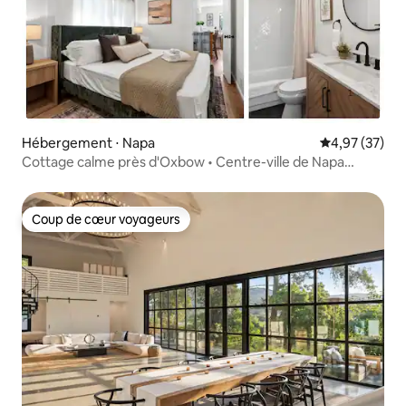
Hébergement ⋅ Napa
Évaluation mo
4,97 (37)
Cottage calme près d'Oxbow • Centre-ville de Napa
accessible à pied
Coup de cœur voyageurs
Coup de cœur voyageurs