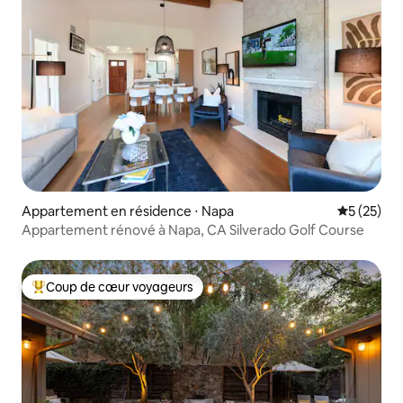
Appartement en résidence ⋅ Napa
Évaluation
5 (25)
Appartement rénové à Napa, CA Silverado Golf Course
Coup de cœur voyageurs
Coups de cœur voyageurs les plus appréciés