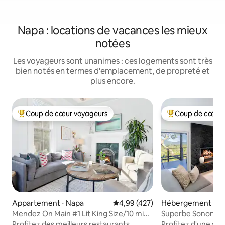
Napa : locations de vacances les mieux
notées
Les voyageurs sont unanimes : ces logements sont très
bien notés en termes d'emplacement, de propreté et
plus encore.
Coup de cœur voyageurs
Coup de cœur 
Coups de cœur voyageurs les plus appréciés
Coups de cœur vo
Appartement ⋅ Napa
Évaluation moyenne sur la base 
4,99 (427)
Hébergement ⋅ S
Mendez On Main #1 Lit King Size/10 min
Superbe Sonoma | S
à pied du centre-ville
Pour 6 personnes
Profitez des meilleurs restaurants,
Profitez d'une vu