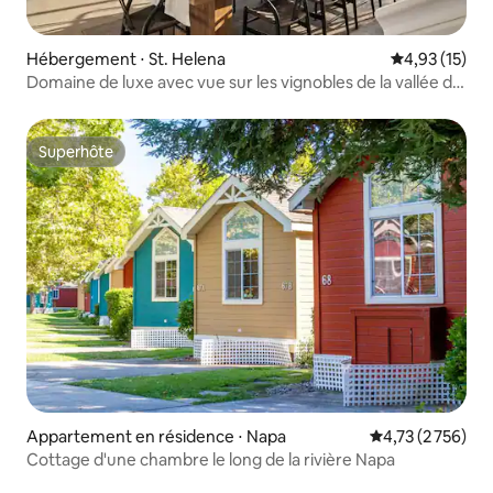
Hébergement ⋅ St. Helena
Évaluation mo
4,93 (15)
Domaine de luxe avec vue sur les vignobles de la vallée de
Napa, St Helena
Superhôte
Superhôte
Appartement en résidence ⋅ Napa
Évaluation moyen
4,73 (2 756)
Cottage d'une chambre le long de la rivière Napa