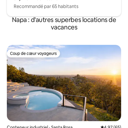
Recommandé par 65 habitants
Napa : d'autres superbes locations de
vacances
Coup de cœur voyageurs
Coup de cœur voyageurs
Conteneur industriel ⋅ Santa Rosa
Évaluation mo
4,97 (65)