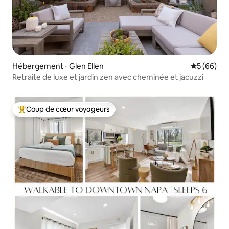
Hébergement ⋅ Glen Ellen
Évaluation
5 (66)
Retraite de luxe et jardin zen avec cheminée et jacuzzi
Coup de cœur voyageurs
Coups de cœur voyageurs les plus appréciés