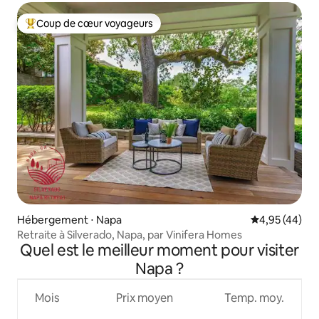
Coup de cœur voyageurs
Coups de cœur voyageurs les plus appréciés
Hébergement ⋅ Napa
Évaluation mo
4,95 (44)
Retraite à Silverado, Napa, par Vinifera Homes
Quel est le meilleur moment pour visiter
Napa ?
Mois
Prix moyen
Temp. moy.