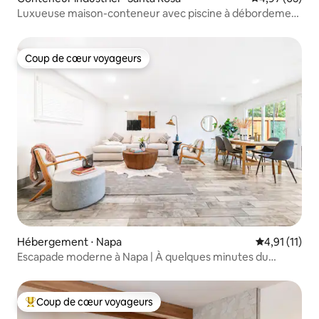
Luxueuse maison-conteneur avec piscine à débordement
et vue à 360°
Coup de cœur voyageurs
Coup de cœur voyageurs
Hébergement ⋅ Napa
Évaluation m
4,91 (11)
Escapade moderne à Napa | À quelques minutes du
centre-ville de Napa
Coup de cœur voyageurs
Coups de cœur voyageurs les plus appréciés