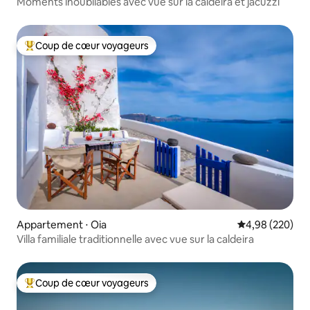
Moments inoubliables avec vue sur la caldeira et jacuzzi
Coup de cœur voyageurs
Coups de cœur voyageurs les plus appréciés
Appartement ⋅ Oia
Évaluation moy
4,98 (220)
Villa familiale traditionnelle avec vue sur la caldeira
Coup de cœur voyageurs
Coups de cœur voyageurs les plus appréciés