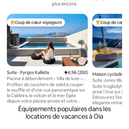
plus encore.
Coup de cœur voyageurs
Coup de cœur 
Coups de cœur voyageurs les plus appréciés
Coups de cœur vo
Suite ⋅ Pyrgos Kallistis
Évaluation moyenne sur la base 
4,96 (200)
Maison cycladique 
Piscine à débordement • Villa de luxe •
Suite Junior Blued
Vue sur la mer
Profitez de couchers de soleil à couper
Santorin
Suite troglodyte de
le souffle et d'une vue panoramique sur
privé | Vue sur la c
la Caldeira, le volcan et la mer Égée
Découvrez l'essen
depuis votre piscine privée et votre
élégante retraite
terrasse. Située à Pyrgos, Vista Dall Alto
Équipements populaires dans les
parfait de charme
allie intimité, confort et accès facile à
calme moderne, ce
locations de vacances à Oia
tous les coins de Santorin. La villa dispose
pour les couples e
de 2 chambres confortables, de 2 salles
de vues emblématiques.
de bains modernes, d'une cuisine