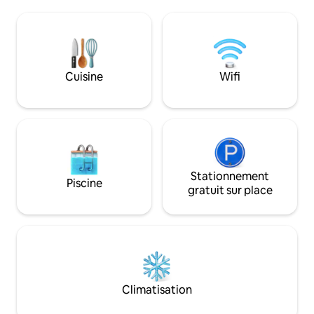
chambre principale
entièrement équipée et de grands
coin salon avec can
espaces de vie intérieurs et extérieurs.
équipée. Loisirs : terrasse privée sur le
Profitez de la livraison gratuite du petit
toit avec jacuzzi chauff
déjeuner et du service de ménage
panoramas inoubli
quotidien tout en vous relaxant au bord
sur la caldeira et l
Cuisine
Wifi
de votre piscine privée et en admirant la
égéens. Authentique. Privé.
vue sur le coucher de soleil.
Emblématique.
Stationnement
Piscine
gratuit sur place
Climatisation