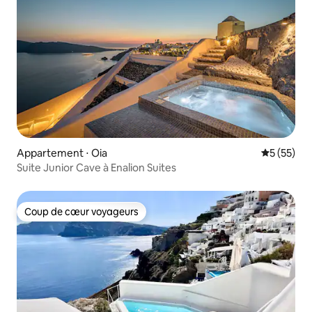
Appartement ⋅ Oia
Évaluation
5 (55)
Suite Junior Cave à Enalion Suites
Coup de cœur voyageurs
Coup de cœur voyageurs