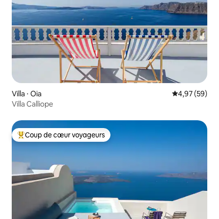
Villa ⋅ Oia
Évaluation mo
4,97 (59)
Villa Calliope
Coup de cœur voyageurs
Coups de cœur voyageurs les plus appréciés