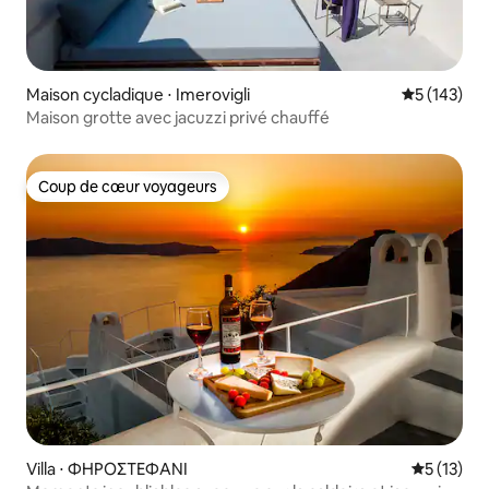
Maison cycladique ⋅ Imerovigli
Évaluation 
5 (143)
Maison grotte avec jacuzzi privé chauffé
Coup de cœur voyageurs
Coup de cœur voyageurs
Villa ⋅ ΦΗΡΟΣΤΕΦΑΝΙ
Évaluation
5 (13)