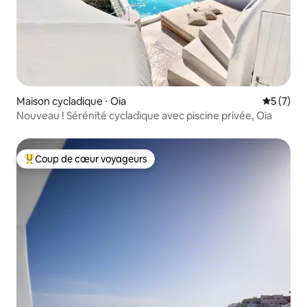
Maison cycladique ⋅ Oia
Évaluatio
5 (7)
Nouveau ! Sérénité cycladique avec piscine privée, Oia
Coup de cœur voyageurs
Coups de cœur voyageurs les plus appréciés