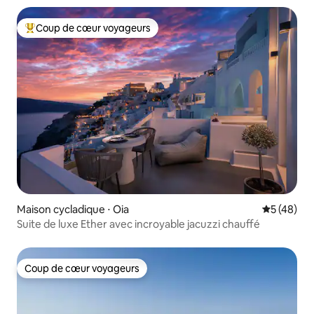
Coup de cœur voyageurs
Coups de cœur voyageurs les plus appréciés
Maison cycladique ⋅ Oia
Évaluation
5 (48)
Suite de luxe Ether avec incroyable jacuzzi chauffé
Coup de cœur voyageurs
Coup de cœur voyageurs