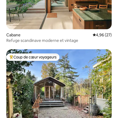
Cabane
Évaluation mo
4,96 (27)
Refuge scandinave moderne et vintage
Coup de cœur voyageurs
Coups de cœur voyageurs les plus appréciés