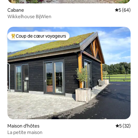
Cabane
Évaluation
5 (64)
Wikkelhouse BijWien
Coup de cœur voyageurs
Coups de cœur voyageurs les plus appréciés
Maison d'hôtes
Évaluation
5 (32)
La petite maison