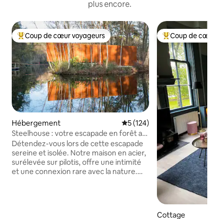
plus encore.
Coup de cœur voyageurs
Coup de cœur 
Coups de cœur voyageurs les plus appréciés
Coups de cœur vo
Hébergement
Évaluation moyenne sur la ba
5 (124)
Steelhouse : votre escapade en forêt au
bord du lac
Détendez-vous lors de cette escapade
sereine et isolée. Notre maison en acier,
surélevée sur pilotis, offre une intimité
et une connexion rare avec la nature.
Détendez-vous dans le sauna pour une
retraite paisible. À son point culminant
au-dessus de l'eau, un coin salon avec un
poêle à bois à 360 ° vous permet de
Cottage
rester confortable. Profitez de soirées