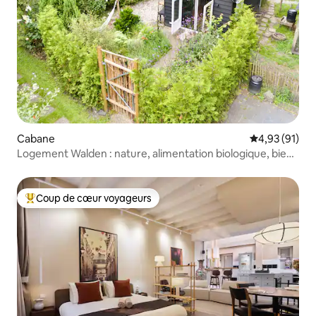
Cabane
Évaluation mo
4,93 (91)
Logement Walden : nature, alimentation biologique, bien-
être
Coup de cœur voyageurs
Coups de cœur voyageurs les plus appréciés