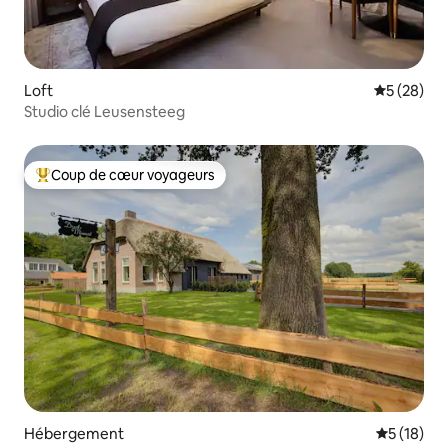
Loft
Évaluation
5 (28)
Studio clé Leusensteeg
Coup de cœur voyageurs
Coups de cœur voyageurs les plus appréciés
Hébergement
Évaluation
5 (18)