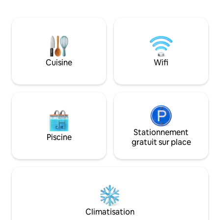
plages du Pacifique. C'est l'endroit
vous préférez, vou
parfait pour faire une pause et se
voiture. La mais
détendre. La maison dispose d'un décor
incroyable piscine
moderne, d'une piscine à débordement,
jacuzzi avec des 
de 2 chambres avec climatisation, d'une
des palmiers incro
connexion Wi-Fi, d'un lave-vaisselle, d'un
électrique sans in
lave-linge et d'un sèche-linge et d'une
Cuisine
Wifi
systèmes de gesti
vue imprenable sur les montagnes. Le
domestique intelli
départ tardif gratuit est accordé pour les
locations de départ le dimanche.
Stationnement
Piscine
gratuit sur place
Climatisation