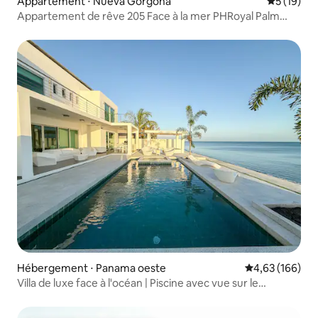
Appartement ⋅ Nueva Gorgona
Évaluation
5 (19)
Appartement de rêve 205 Face à la mer PHRoyal Palm
Gorgona
Hébergement ⋅ Panama oeste
Évaluation moy
4,63 (166)
Villa de luxe face à l'océan | Piscine avec vue sur le
coucher du soleil | 5 chambres