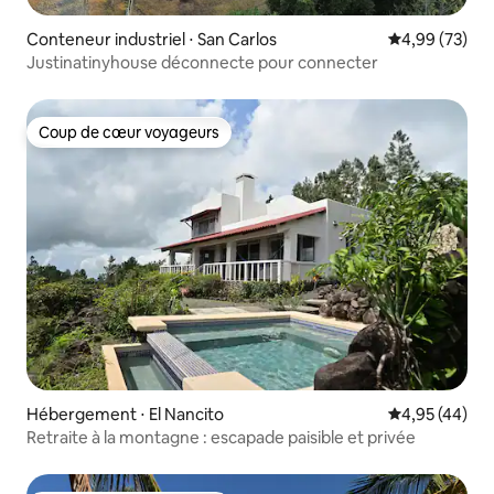
Conteneur industriel ⋅ San Carlos
Évaluation mo
4,99 (73)
Justinatinyhouse déconnecte pour connecter
Coup de cœur voyageurs
Coup de cœur voyageurs
Hébergement ⋅ El Nancito
Évaluation mo
4,95 (44)
Retraite à la montagne : escapade paisible et privée