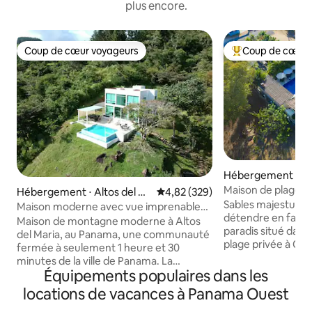
plus encore.
Coup de cœur voyageurs
Coup de cœur 
Coup de cœur voyageurs
Coups de cœur vo
Hébergement ⋅ C
ralda
Maison de plage - P
Hébergement ⋅ Altos del M
Évaluation moyenne sur la base 
4,82 (329)
incroyables - Ani
Sables majestueux
aria
Maison moderne avec vue imprenable
détendre en famill
et piscine chauffée
Maison de montagne moderne à Altos
paradis situé da
del Maria, au Panama, une communauté
plage privée à Co
fermée à seulement 1 heure et 30
Carlos. À quelque
minutes de la ville de Panama. La
l'autoroute panam
Équipements populaires dans les
communauté dispose de rivières, de
minutes d'autres p
sentiers d'observation des oiseaux et se
locations de vacances à Panama Ouest
que Gorgona et Co
trouve à seulement 25 minutes des
5 minutes à pied d