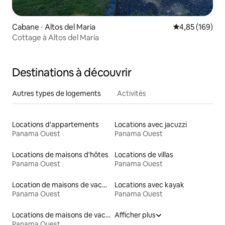
Cabane ⋅ Altos del Maria
Évaluation moy
4,85 (169)
Cottage à Altos del María
Destinations à découvrir
Autres types de logements
Activités
Locations d'appartements
Locations avec jacuzzi
Panama Ouest
Panama Ouest
Locations de maisons d'hôtes
Locations de villas
Panama Ouest
Panama Ouest
Location de maisons de vacances
Locations avec kayak
Panama Ouest
Panama Ouest
Locations de maisons de vacances
Afficher plus
Panama Ouest