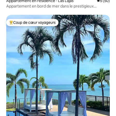
Appartement en résidence ⋅ Las Lajas
Évaluation
5 (50)
Appartement en bord de mer dans le prestigieux
Coronado, Panama
Coup de cœur voyageurs
Coups de cœur voyageurs les plus appréciés