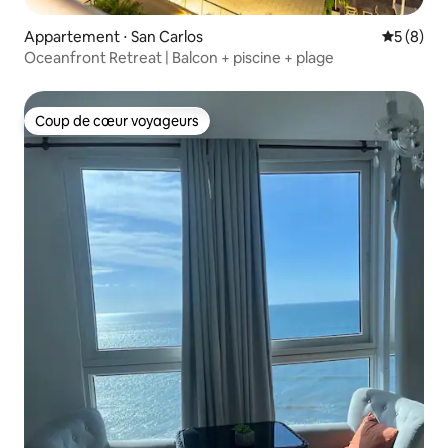
Appartement ⋅ San Carlos
Évaluatio
5 (8)
Oceanfront Retreat | Balcon + piscine + plage
Coup de cœur voyageurs
Coup de cœur voyageurs