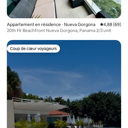
Appartement en résidence ⋅ Nueva Gorgona
Évaluation mo
4,88 (69)
20th Flr Beachfront Nueva Gorgona, Panama 2/3 unit
Coup de cœur voyageurs
Coup de cœur voyageurs