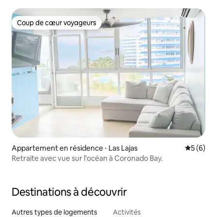
Golf & Marina
Coup de cœur voyageurs
Coup de cœur voyageurs
Appartement en résidence ⋅ Las Lajas
Évaluatio
5 (6)
Retraite avec vue sur l'océan à Coronado Bay.
Destinations à découvrir
Autres types de logements
Activités