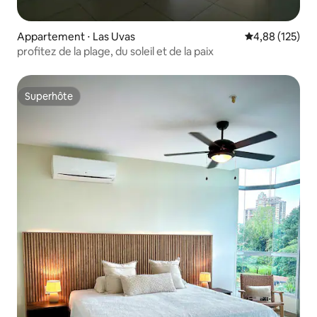
Appartement ⋅ Las Uvas
Évaluation moy
4,88 (125)
profitez de la plage, du soleil et de la paix
Superhôte
Superhôte