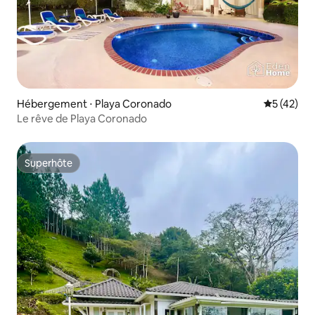
Hébergement ⋅ Playa Coronado
Évaluation
5 (42)
Le rêve de Playa Coronado
Superhôte
Superhôte