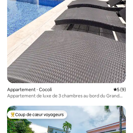
Appartement ⋅ Cocolí
Évaluatio
5 (9)
Appartement de luxe de 3 chambres au bord du Grand
Canal | Vue sur la ville et le golf 401
Coup de cœur voyageurs
Coups de cœur voyageurs les plus appréciés