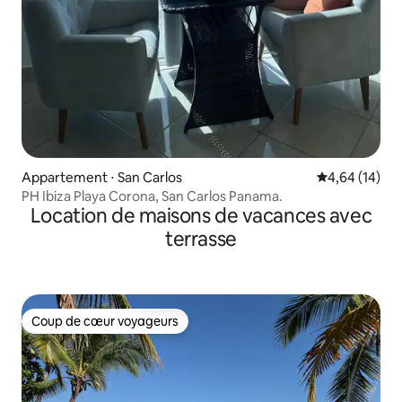
Appartement ⋅ San Carlos
Évaluation mo
4,64 (14)
PH Ibiza Playa Corona, San Carlos Panama.
Location de maisons de vacances avec
terrasse
Coup de cœur voyageurs
Coup de cœur voyageurs