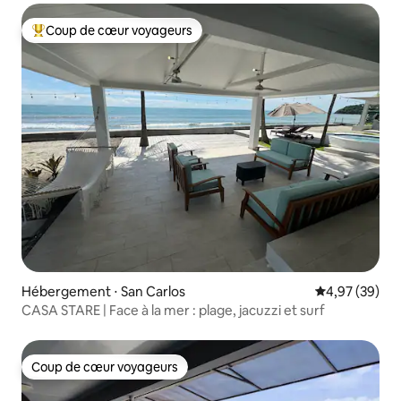
Coup de cœur voyageurs
Coups de cœur voyageurs les plus appréciés
Hébergement ⋅ San Carlos
Évaluation mo
4,97 (39)
CASA STARE | Face à la mer : plage, jacuzzi et surf
Coup de cœur voyageurs
Coup de cœur voyageurs