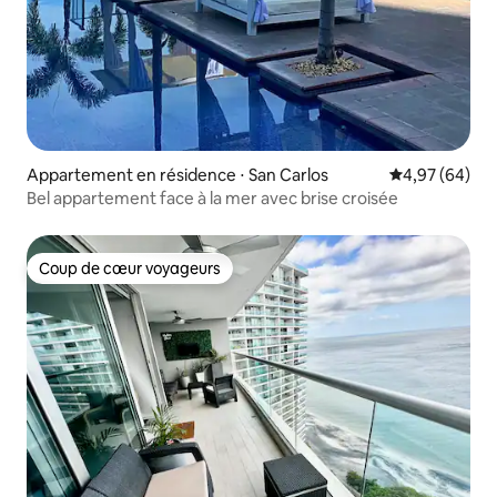
Appartement en résidence ⋅ San Carlos
Évaluation mo
4,97 (64)
Bel appartement face à la mer avec brise croisée
Coup de cœur voyageurs
Coup de cœur voyageurs