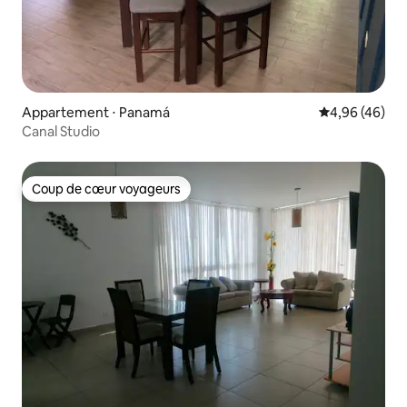
Appartement ⋅ Panamá
Évaluation mo
4,96 (46)
Canal Studio
Coup de cœur voyageurs
Coup de cœur voyageurs