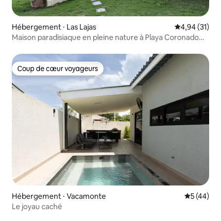
Hébergement ⋅ Las Lajas
Évaluation mo
4,94 (31)
Maison paradisiaque en pleine nature à Playa Coronado
avec piscine
Coup de cœur voyageurs
Coup de cœur voyageurs
Hébergement ⋅ Vacamonte
Évaluation
5 (44)
Le joyau caché