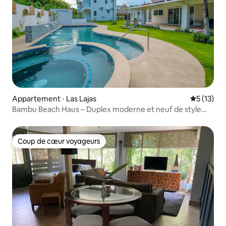
Appartement ⋅ Las Lajas
Évaluation
5 (13)
Bambu Beach Haus – Duplex moderne et neuf de style
loft
Coup de cœur voyageurs
Coup de cœur voyageurs