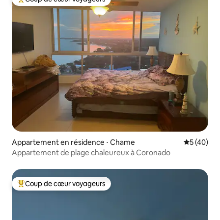
Coups de cœur voyageurs les plus appréciés
Appartement en résidence ⋅ Chame
Évaluation
5 (40)
Appartement de plage chaleureux à Coronado
Coup de cœur voyageurs
Coups de cœur voyageurs les plus appréciés