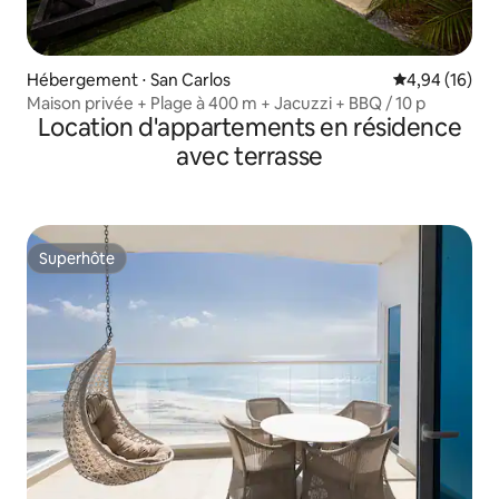
Hébergement ⋅ San Carlos
Évaluation mo
4,94 (16)
Maison privée + Plage à 400 m + Jacuzzi + BBQ / 10 p
Location d'appartements en résidence
avec terrasse
Superhôte
Superhôte