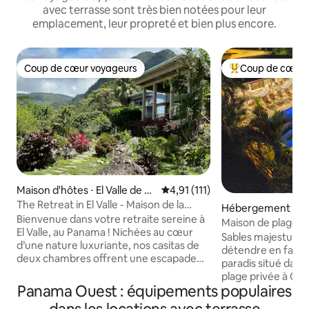
avec terrasse sont très bien notées pour leur
emplacement, leur propreté et bien plus encore.
Coup de cœur voyageurs
Coup de cœur 
Coup de cœur voyageurs
Coups de cœur vo
Maison d'hôtes ⋅ El Valle de A
Évaluation moyenne sur la base
4,91 (111)
ntón
The Retreat in El Valle - Maison de la
Hébergement ⋅ C
montagne
Bienvenue dans votre retraite sereine à
ralda
Maison de plage - P
El Valle, au Panama ! Nichées au cœur
incroyables - Ani
Sables majestueux
d’une nature luxuriante, nos casitas de
détendre en famill
deux chambres offrent une escapade
paradis situé da
paisible avec une vue à couper le souffle,
plage privée à Co
une faune exotique et une flore variée.
Panama Ouest : équipements populaires
Carlos. À quelque
Chaque casita dispose de deux
l'autoroute panam