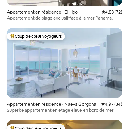
Appartement en résidence ⋅ El Higo
Évaluation mo
4,83 (72)
Appartement de plage exclusif face à la mer Panama.
Coup de cœur voyageurs
Coups de cœur voyageurs les plus appréciés
Appartement en résidence ⋅ Nueva Gorgona
Évaluation mo
4,97 (34)
Superbe appartement en étage élevé en bord de mer
Coup de cœur voyageurs