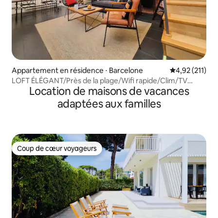
Appartement en résidence ⋅ Barcelone
Évaluation moy
4,92 (211)
LOFT ÉLÉGANT/Près de la plage/Wifi rapide/Clim/TV
Location de maisons de vacances
CONNECTÉE
adaptées aux familles
Coup de cœur voyageurs
Coup de cœur voyageurs