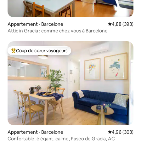
Appartement ⋅ Barcelone
Évaluation moy
4,88 (393)
Attic in Gracia : comme chez vous à Barcelone
Coup de cœur voyageurs
Coups de cœur voyageurs les plus appréciés
Appartement ⋅ Barcelone
Évaluation moy
4,96 (303)
Confortable, élégant, calme, Paseo de Gracia, AC