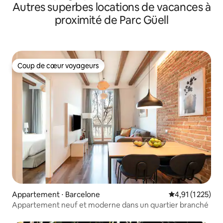
Autres superbes locations de vacances à
proximité de Parc Güell
Coup de cœur voyageurs
Coup de cœur voyageurs
Appartement ⋅ Barcelone
Évaluation moye
4,91 (1 225)
Appartement neuf et moderne dans un quartier branché