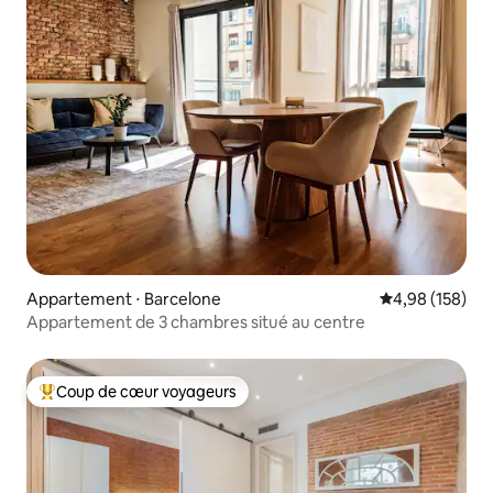
Appartement ⋅ Barcelone
Évaluation moy
4,98 (158)
Appartement de 3 chambres situé au centre
Coup de cœur voyageurs
Coups de cœur voyageurs les plus appréciés