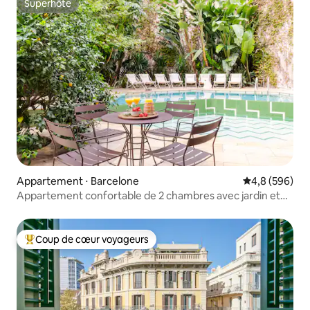
Superhôte
Superhôte
Appartement ⋅ Barcelone
Évaluation mo
4,8 (596)
Appartement confortable de 2 chambres avec jardin et
piscine
Coup de cœur voyageurs
Coups de cœur voyageurs les plus appréciés