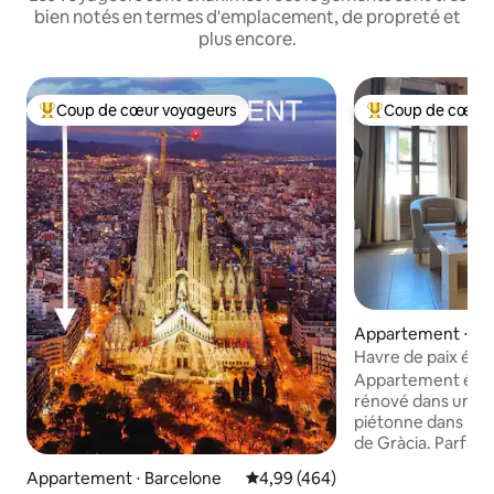
bien notés en termes d'emplacement, de propreté et
plus encore.
Coup de cœur voyageurs
Coup de cœur 
Coups de cœur voyageurs les plus appréciés
Coups de cœur vo
Appartement ⋅ Ba
Havre de paix élég
Família
Appartement élég
rénové dans une r
piétonne dans l'e
de Gràcia. Parfait
(10 min à pied) de 
Appartement ⋅ Barcelone
Évaluation moyenne sur la base 
4,99 (464)
Sant Pau, et à 20 