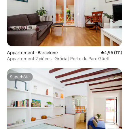
Appartement ⋅ Barcelone
Évaluation moy
4,96 (111)
Appartement 2 pièces · Gràcia | Porte du Parc Güell
Superhôte
Superhôte