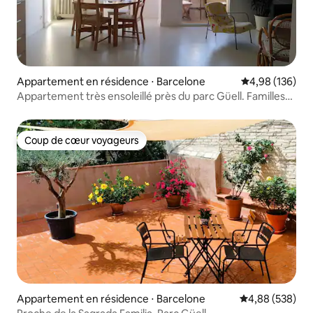
Appartement en résidence ⋅ Barcelone
Évaluation moy
4,98 (136)
Appartement très ensoleillé près du parc Güell. Familles
ou plus de 30 ans
Coup de cœur voyageurs
Coup de cœur voyageurs
Appartement en résidence ⋅ Barcelone
Évaluation moy
4,88 (538)