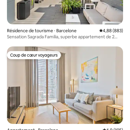
Résidence de tourisme ⋅ Barcelone
Évaluation moy
4,88 (883)
Sensation Sagrada Familia, superbe appartement de 2
chambres.
Coup de cœur voyageurs
Coup de cœur voyageurs