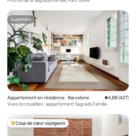
Proche de la Sagrada Familia, Parc Güell
Superhôte
Superhôte
Appartement en résidence ⋅ Barcelone
Évaluation moy
4,88 (427)
Vues incroyables : appartement Sagrada Familia
Coup de cœur voyageurs
Coups de cœur voyageurs les plus appréciés