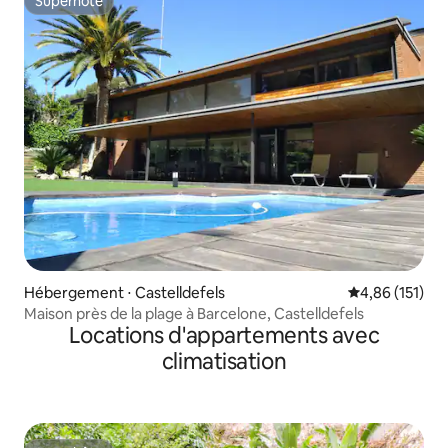
Superhôte
Superhôte
Hébergement ⋅ Castelldefels
Évaluation moy
4,86 (151)
Maison près de la plage à Barcelone, Castelldefels
Locations d'appartements avec
climatisation