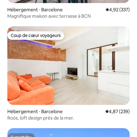
Hébergement ⋅ Barcelone
Évaluation moy
4,92 (337)
Magnifique maison avec terrasse à BCN
Coup de cœur voyageurs
Coup de cœur voyageurs
Hébergement ⋅ Barcelone
Évaluation moy
4,87 (239)
Roós, loft design près de la mer.