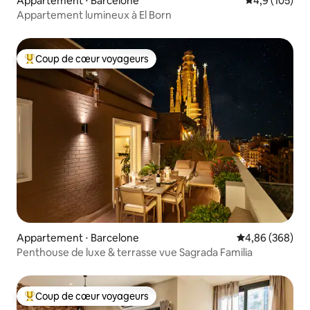
Appartement ⋅ Barcelone
Évaluation mo
4,9 (105)
Appartement lumineux à El Born
Coup de cœur voyageurs
Coups de cœur voyageurs les plus appréciés
Appartement ⋅ Barcelone
Évaluation moy
4,86 (368)
Penthouse de luxe & terrasse vue Sagrada Familia
Coup de cœur voyageurs
Coups de cœur voyageurs les plus appréciés