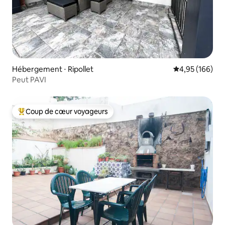
Hébergement ⋅ Ripollet
Évaluation moy
4,95 (166)
Peut PAVI
Coup de cœur voyageurs
Coups de cœur voyageurs les plus appréciés