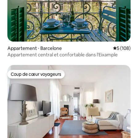
Appartement ⋅ Barcelone
Évaluation 
5 (108)
Appartement central et confortable dans l'Eixample
Coup de cœur voyageurs
Coup de cœur voyageurs