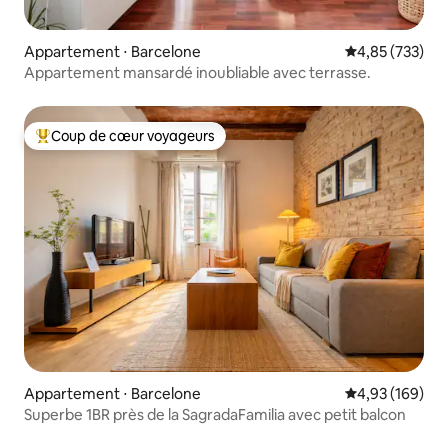
Appartement ⋅ Barcelone
Évaluation moy
4,85 (733)
Appartement mansardé inoubliable avec terrasse.
Coup de cœur voyageurs
Coups de cœur voyageurs les plus appréciés
Appartement ⋅ Barcelone
Évaluation moy
4,93 (169)
Superbe 1BR près de la SagradaFamilia avec petit balcon