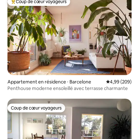
Coup de cœur voyageurs
Coups de cœur voyageurs les plus appréciés
Appartement en résidence ⋅ Barcelone
Évaluation moy
4,99 (209)
Penthouse moderne ensoleillé avec terrasse charmante
Coup de cœur voyageurs
Coup de cœur voyageurs