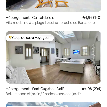
Hébergement ⋅ Castelldefels
Évaluation moy
4,96 (140)
Villa moderne à la plage | piscine | proche de Barcelone
Coup de cœur voyageurs
Coups de cœur voyageurs les plus appréciés
Hébergement ⋅ Sant Cugat del Vallès
Évaluation moy
4,98 (204)
Belle maison et jardin/ Preciosa casa con jardín