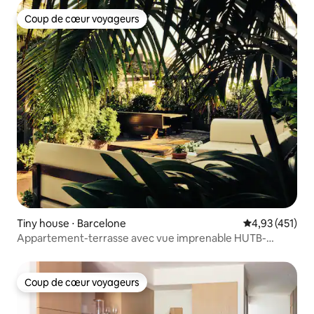
Coup de cœur voyageurs
Coup de cœur voyageurs
Tiny house ⋅ Barcelone
Évaluation moy
4,93 (451)
Appartement-terrasse avec vue imprenable HUTB-
009273
Coup de cœur voyageurs
Coup de cœur voyageurs