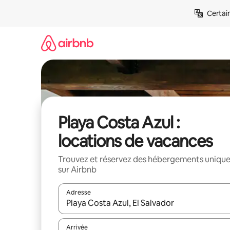
Aller
Certai
directement
au
contenu
Playa Costa Azul :
locations de vacances
Trouvez et réservez des hébergements uniqu
sur Airbnb
Adresse
Lorsque les résultats s'affichent, utilisez les flèc
Arrivée