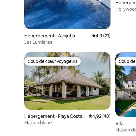
Hébergem
Hollywoo
Metalio)
Hébergement ⋅ Acajutla
Évaluation moyenne s
4,9 (21)
Les Lumières
Coup de cœur voyageurs
Coup de
Coup de cœur voyageurs
Coup de
Hébergement ⋅ Playa Costa
Évaluation moyenne sur
4,92 (48)
Azul
Maison bleue
Villa
Maison de