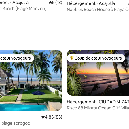
ent ⋅ Acajutla
Évaluation moyenne sur la base de 13 co
5 (13)
Hébergement ⋅ Acajutla
d Ranch (Plage Monzón,
Nautilus Beach House à Playa C
ur la base de 21 commentaires : 4,9 sur 5
 cœur voyageurs
Coup de cœur voyageurs
 cœur voyageurs
Coups de cœur voyageurs les p
Hébergement ⋅ CIUDAD MIZA
Risco 88 Mizata Ocean Cliff Vill
 la base de 48 commentaires : 4,92 sur 5
privée
Évaluation moyenne sur la base de 85 commen
4,85 (85)
 plage Torogoz