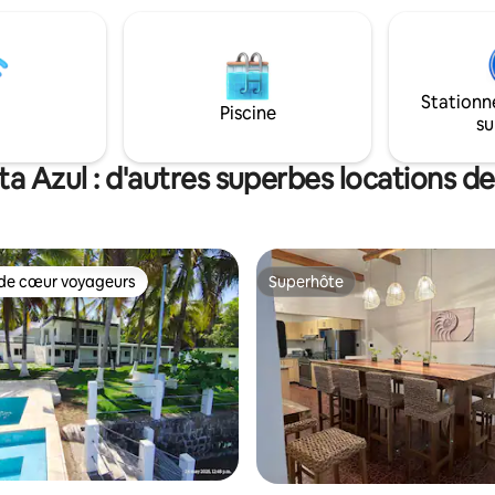
les anniversaires, le travail à
et les voyageurs. Des étendues
et les escapades d'un week-
de sable sont à quelques pas 
vée anticipée à 12h et départ
car la propriété se trouve dir
4h. Réductions pour les séjours
sur la plage. Vous ne pouvez pa
s ou plus, hebdomadaires et
manquer ça !
Stationn
Piscine
!
su
ta Azul : d'autres superbes locations d
de cœur voyageurs
Superhôte
 cœur voyageurs les plus appréciés
Superhôte