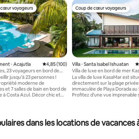
 cœur voyageurs
Coup de cœur voyageurs
 cœur voyageurs
Coup de cœur voyageurs
 la base de 141 commentaires : 4,97 sur 5
ent ⋅ Acajutla
Évaluation moyenne sur la base de 100 commen
4,85 (100)
Villa ⋅ Santa Isabel Ishuatan
É
s, 23 voyageurs en bord de
Villa de luxe en bord de mer K
piscine Playa Costa Azul
illir jusqu'à 23 personnes !
La villa de luxe KasaMar est sit
ropriété moderne de
directement sur la plage privée
s et 7 salles de bain en bord de
immaculée de Playa Dorada au 
e à Costa Azul. Décor chic et
Profitez d'une vue imprenable s
te inspiré de Tulum avec une
lever et le coucher du soleil dan
élevée mais sans prétention.
confort de la superbe terrasse 
e digne d'Insta avec WIFI,
piscine, détendez-vous dans la 
assive, magnifique palapa,
avec vue sur l'océan et explore
aires dans les locations de vacances 
onfortables et cuisine
beauté qu'El Salvador a à offrir.
 extérieure. Pack n play
magnifique villa élégante est pa
, les
pour les familles, les couples, l