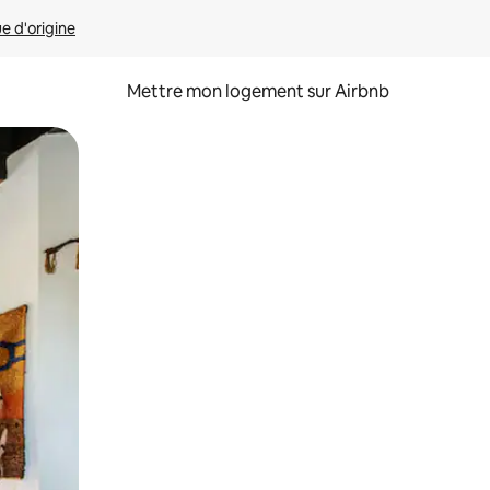
ue d'origine
Mettre mon logement sur Airbnb
sant glisser.