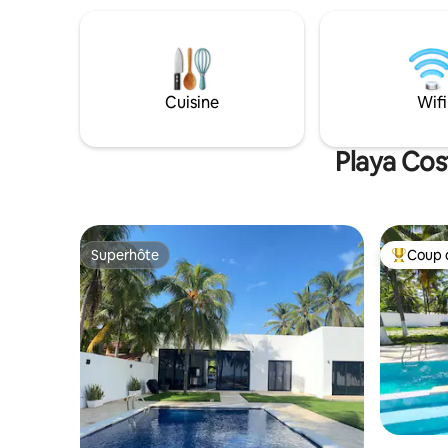
Profitez d'un petit-déjeuner buffet
réunions, 
gratuit et de fruits frais tout droit sortis
distance 
de notre jardin. Massage, yoga, surf et
end ! Arri
plus encore. Réservation uniquement via
tardif à 1
Airbnb. Méfiez-vous des escroqueries !
de 3 nuit
Cuisine
Wifi
mensuels 
Playa Cos
Superhôte
Coup 
Superhôte
Coups de