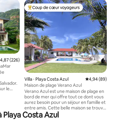
Hébergem
Coup de cœur voyageurs
Coup
Coups de cœur voyageurs les plus appréciés
Coups d
Maison m
Côte d'A
Nouvelle
maison de
propriét
principal
de bains 
chaque chambre. Le 
d'une sal
principal
taires : 4,85 sur 5
valuation moyenne sur la base de 226 commentaires : 4,87 sur 5
4,87 (226)
bar. Tout
asaMar
piscine ra
uée
sont gazo
contraste 
Villa ⋅ Playa Costa Azul
Évaluation moyenne su
4,94 (89)
Salvador.
cuisine 
Maison de plage Verano Azul
ur le
réfrigéra
Verano Azul est une maison de plage en
s le
tous les 
bord de mer qui offre tout ce dont vous
de la
aurez besoin pour un séjour en famille et
piscine
entre amis. Cette belle maison se trouve
z toute la
à Playa Costa Azul
sur l'une des plus belles plages d'El
 Cette
Salvador, Costa Azul, dans un quartier
rfaite
privé et sécurisé, loin des lumières et des
es surfeurs
bruits de la ville pour des vacances sans