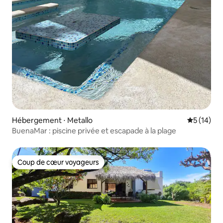
Hébergement ⋅ Metallo
Évaluation
5 (14)
BuenaMar : piscine privée et escapade à la plage
Coup de cœur voyageurs
Coup de cœur voyageurs