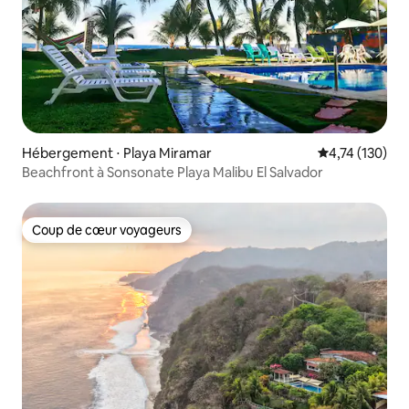
Hébergement ⋅ Playa Miramar
Évaluation moy
4,74 (130)
Beachfront à Sonsonate Playa Malibu El Salvador
Coup de cœur voyageurs
Coup de cœur voyageurs