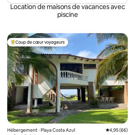
Location de maisons de vacances avec
piscine
Coup de cœur voyageurs
Coups de cœur voyageurs les plus appréciés
Hébergement ⋅ Playa Costa Azul
Évaluation mo
4,95 (66)