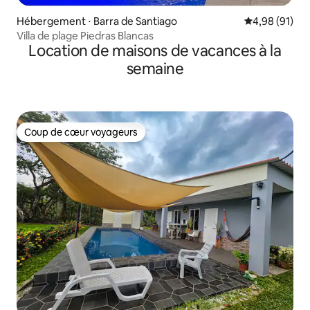
Hébergement ⋅ Barra de Santiago
Évaluation mo
4,98 (91)
Villa de plage Piedras Blancas
Location de maisons de vacances à la
semaine
Coup de cœur voyageurs
Coup de cœur voyageurs