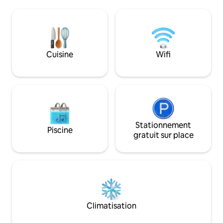
sur l'océan, la pisc
plage de sable calme et privée ! Une
Faites des promen
grande piscine de 2 zones avec un bar,
lever et au coucher
un grand espace extérieur avec
Profitez d'un peti
barbecue et hamacs. Grandes
gratuit et de fruits
chambres d'hôtes, chacune avec une
de notre jardin. Massage, yoga, surf et
Cuisine
Wifi
salle de bain complète, la climatisation,
plus encore. Réservation uniquement
des ventilateurs de plafond et des lits de
via Airbnb. Méfie
qualité hôtelière. TOUT AU PREMIER
escroqueries !
ÉTAGE ! ❤️
Stationnement
Piscine
gratuit sur place
Climatisation