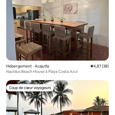
Hébergement ⋅ Acajutla
Évaluation mo
4,87 (38)
Nautilus Beach House à Playa Costa Azul
Coup de cœur voyageurs
Coup de cœur voyageurs