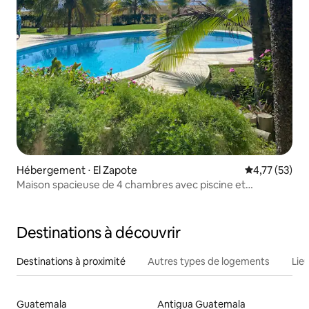
Hébergement ⋅ El Zapote
Évaluation mo
4,77 (53)
Maison spacieuse de 4 chambres avec piscine et
personnel à El Zapote
Destinations à découvrir
Destinations à proximité
Autres types de logements
Lie
Guatemala
Antigua Guatemala