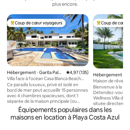
plus encore.
Coup de cœur voyageurs
Coup de cœur 
Coups de cœur voyageurs les plus appréciés
Coups de cœur vo
Hébergement ⋅ Garita Palm
Évaluation moyenne sur la base 
4,97 (135)
Hébergement ⋅ La
era
Villa face à l'océan Casa Blanca Beach
Department
Maison de rêve Lu
House
Ce paradis luxueux, privé et isolé en
w/Breakfast
Bienvenue à la Cas
bord de mer peut accueillir 15 personnes
Détendez-vous dan
avec 4 chambres spacieuses, dont 1
Wellness Villa de 
séparée de la maison principale (ou
située directement
jusqu'à 20 personnes avec 2 chambres
Équipements populaires dans les
à Santa Isabel Ishu
supplémentaires moyennant des frais
Salvador. Cette propriété haut de
maisons en location à Playa Costa Azul
additionnels, DEMANDEZ-MOI DES
gamme en bord de
INFORMATIONS À CE SUJET). Marchez
4 suites spacieus
depuis la porte d'entrée jusqu'à la belle