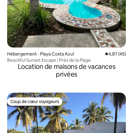
Hébergement ⋅ Playa Costa Azul
Évaluation mo
4,87 (45)
Beautiful Sunset Escape | Près de la Plage
Location de maisons de vacances
privées
Coup de cœur voyageurs
Coup de cœur voyageurs