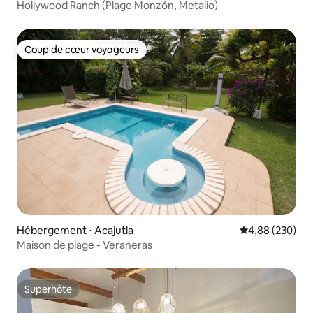
Hollywood Ranch (Plage Monzón, Metalio)
Coup de cœur voyageurs
Coup de cœur voyageurs
Hébergement ⋅ Acajutla
Évaluation moy
4,88 (230)
Maison de plage - Veraneras
Superhôte
Superhôte