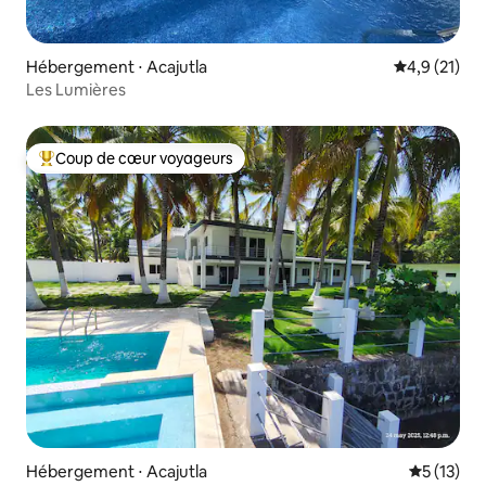
Hébergement ⋅ Acajutla
Évaluation m
4,9 (21)
Les Lumières
Coup de cœur voyageurs
Coups de cœur voyageurs les plus appréciés
Hébergement ⋅ Acajutla
Évaluation
5 (13)