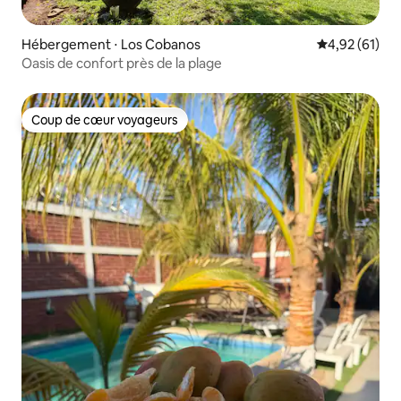
Hébergement ⋅ Los Cobanos
Évaluation mo
4,92 (61)
Oasis de confort près de la plage
Coup de cœur voyageurs
Coup de cœur voyageurs