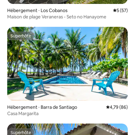
Hébergement ⋅ Los Cobanos
Évaluation
5 (57)
Maison de plage Veraneras - Seto no Hanayome
Superhôte
Superhôte
Hébergement ⋅ Barra de Santiago
Évaluation mo
4,79 (86)
Casa Margarita
Superhôte