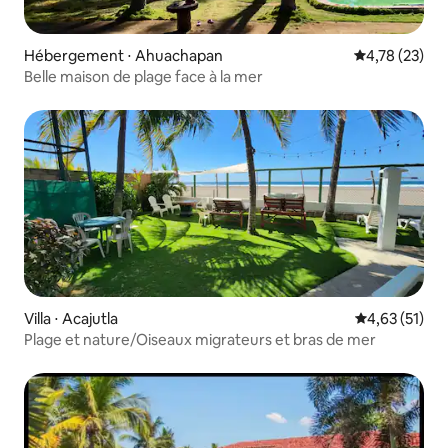
Hébergement ⋅ Ahuachapan
Évaluation mo
4,78 (23)
Belle maison de plage face à la mer
Villa ⋅ Acajutla
Évaluation mo
4,63 (51)
Plage et nature/Oiseaux migrateurs et bras de mer