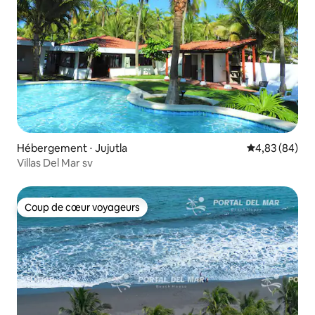
Hébergement ⋅ Jujutla
Évaluation mo
4,83 (84)
Villas Del Mar sv
Coup de cœur voyageurs
Coup de cœur voyageurs