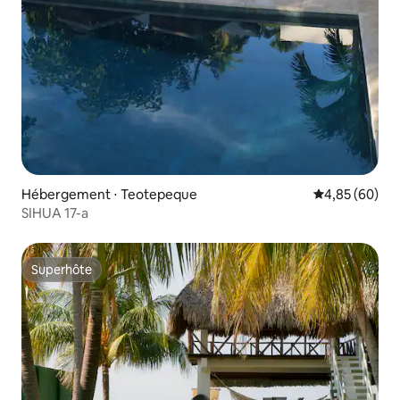
Hébergement ⋅ Teotepeque
Évaluation mo
4,85 (60)
SIHUA 17-a
Superhôte
Superhôte