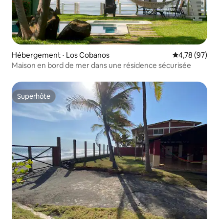
Hébergement ⋅ Los Cobanos
Évaluation mo
4,78 (97)
Maison en bord de mer dans une résidence sécurisée
Superhôte
Superhôte