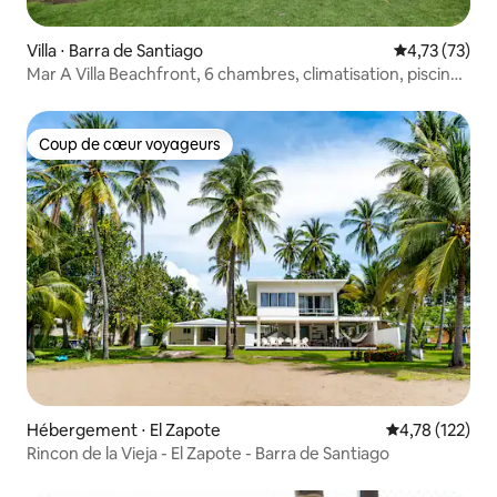
Villa ⋅ Barra de Santiago
Évaluation mo
4,73 (73)
Mar A Villa Beachfront, 6 chambres, climatisation, piscine
privée et barbecue
Coup de cœur voyageurs
Coup de cœur voyageurs
Hébergement ⋅ El Zapote
Évaluation moy
4,78 (122)
Rincon de la Vieja - El Zapote - Barra de Santiago