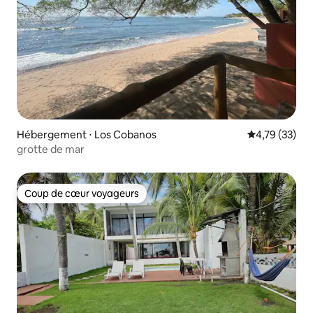
Hébergement ⋅ Los Cobanos
Évaluation mo
4,79 (33)
grotte de mar
Coup de cœur voyageurs
Coup de cœur voyageurs