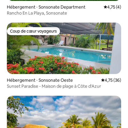
Hébergement ⋅ Sonsonate Department
Évaluation m
4,75 (4)
Rancho En La Playa, Sonsonate
Coup de cœur voyageurs
Coup de cœur voyageurs
Hébergement ⋅ Sonsonate Oeste
Évaluation mo
4,75 (36)
Sunset Paradise - Maison de plage à Côte d'Azur