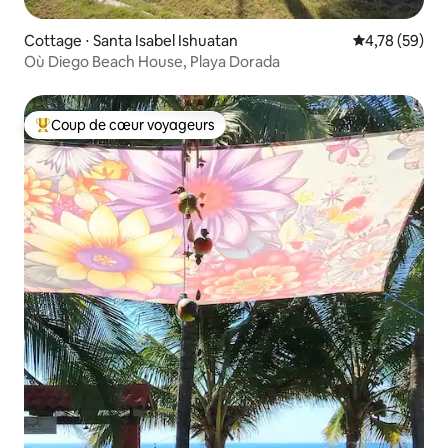
Cottage ⋅ Santa Isabel Ishuatan
Évaluation mo
4,78 (59)
Où Diego Beach House, Playa Dorada
Coup de cœur voyageurs
Coups de cœur voyageurs les plus appréciés