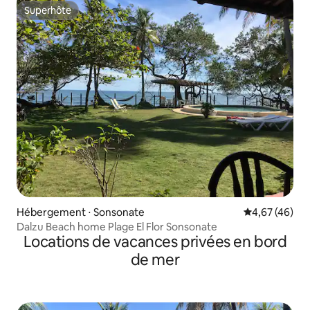
Superhôte
Superhôte
Hébergement ⋅ Sonsonate
Évaluation mo
4,67 (46)
Dalzu Beach home Plage El Flor Sonsonate
Locations de vacances privées en bord
de mer