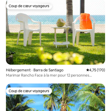
Coup de cœur voyageurs
Coup de cœur voyageurs
Hébergement ⋅ Barra de Santiago
Évaluation moy
4,75 (170)
Marimar Rancho Face à la mer pour 12 personnes
3 chambres
Coup de cœur voyageurs
Coup de cœur voyageurs