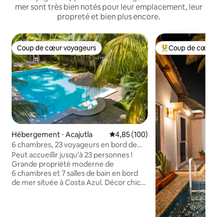
mer sont très bien notés pour leur emplacement, leur
propreté et bien plus encore.
Coup de cœur voyageurs
Coup de cœur 
Coup de cœur voyageurs
Coups de cœur vo
Hébergement ⋅ Acajutla
Évaluation moyenne sur la base 
4,85 (100)
6 chambres, 23 voyageurs en bord de
mer avec piscine Playa Costa Azul
Peut accueillir jusqu'à 23 personnes !
Grande propriété moderne de
6 chambres et 7 salles de bain en bord
de mer située à Costa Azul. Décor chic
et minimaliste inspiré de Tulum avec une
ambiance élevée mais sans prétention.
Esthétique digne d'Insta avec WIFI,