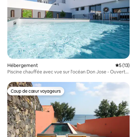
Hébergement
Évaluation
5 (13)
Piscine chauffée avec vue sur l'océan Don Jose - Ouverte
toute l'année !
Coup de cœur voyageurs
Coup de cœur voyageurs