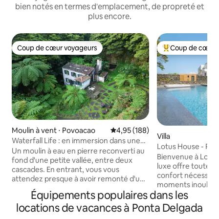
bien notés en termes d'emplacement, de propreté et
plus encore.
Coup de cœur voyageurs
Coup de cœur 
Coup de cœur voyageurs
Coups de cœur vo
Moulin à vent ⋅ Povoacao
Évaluation moyenne sur la base 
4,95 (188)
Villa
Waterfall Life : en immersion dans une
Lotus House - Pisc
nature isolée
Un moulin à eau en pierre reconverti au
près de la plage
Bienvenue à Lotus 
fond d'une petite vallée, entre deux
luxe offre toutes 
cascades. En entrant, vous vous
confort nécessair
attendez presque à avoir remonté d'un
moments inoubliab
siècle. Le son ne s'arrête pas : il vous suit
Équipements populaires dans les
entre amis. Dans l
pendant votre sommeil et c'est la
vous dans notre p
locations de vacances à Ponta Delgada
première chose que vous entendez le
notre jacuzzi, ou 
matin. Vous laissez la voiture sur un