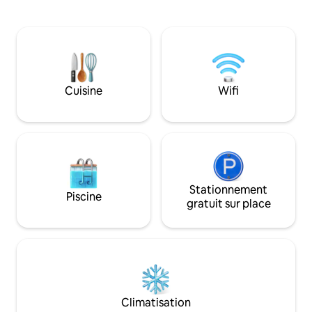
le barbecue. À ci
vieux pont au-dessus et descendez un
et à dix minutes d
court sentier rustique ; en bas, la
Delgada, la maison
propriété s'ouvre. Deux villages et un
excellent emplac
petit marché se trouvent à une centaine
toute l'île. En outr
de mètres derrière, vous rappelant que
50 mètres et le s
la civilisation est toujours là, mais ici, vous
Continente à seul
êtes dans votre propre monde.
Cuisine
Wifi
voiture.
Stationnement
Piscine
gratuit sur place
Climatisation