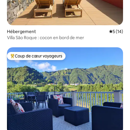
Hébergement
Évaluation
5 (14)
Villa São Roque : cocon en bord de mer
Coup de cœur voyageurs
Coups de cœur voyageurs les plus appréciés