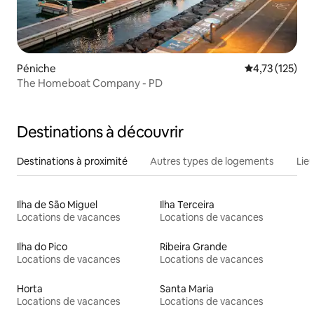
Péniche
Évaluation moy
4,73 (125)
The Homeboat Company - PD
Destinations à découvrir
Destinations à proximité
Autres types de logements
Lie
Ilha de São Miguel
Ilha Terceira
Locations de vacances
Locations de vacances
Ilha do Pico
Ribeira Grande
Locations de vacances
Locations de vacances
Horta
Santa Maria
Locations de vacances
Locations de vacances