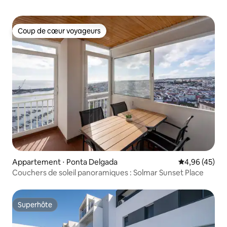
Coup de cœur voyageurs
Coup de cœur voyageurs
Appartement ⋅ Ponta Delgada
Évaluation mo
4,96 (45)
Couchers de soleil panoramiques : Solmar Sunset Place
Superhôte
Superhôte