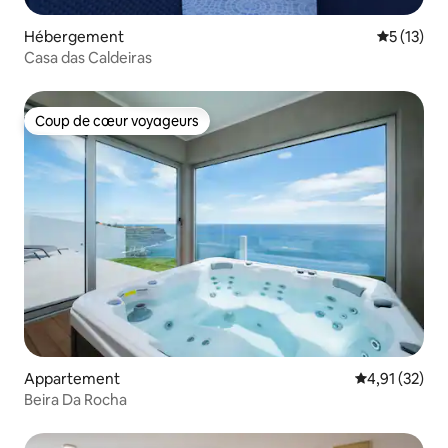
Hébergement
Évaluation
5 (13)
Casa das Caldeiras
Coup de cœur voyageurs
Coup de cœur voyageurs
Appartement
Évaluation mo
4,91 (32)
Beira Da Rocha