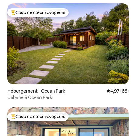
Coup de cœur voyageurs
Coups de cœur voyageurs les plus appréciés
Hébergement ⋅ Ocean Park
Évaluation mo
4,97 (66)
Cabane à Ocean Park
Coup de cœur voyageurs
Coups de cœur voyageurs les plus appréciés