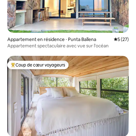
Appartement en résidence ⋅ Punta Ballena
Évaluation
5 (27)
Appartement spectaculaire avec vue sur l'océan
Coup de cœur voyageurs
Coups de cœur voyageurs les plus appréciés