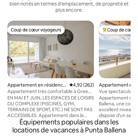
bien notés en termes d'emplacement, de propreté et
plus encore.
Coup de cœur voyageurs
Coup de cœur 
Coup de cœur voyageurs
Coups de cœur vo
Appartement en résidence
Évaluation moyenne sur la base 
4,92 (262)
Appartement en r
⋅ Punta Ballena
Punta Ballena
Appartement très confortable à Green
Vue spectaculaire 
Park
soleil, accès à la m
EN MAI ET JUIN, LES ESPACES DE LOISIRS
Appartement situé 
DU COMPLEXE (PISCINES, GYM,
Ballena, une copro
TERRAINS DE SPORT, ETC.) NE SONT PAS
excellent niveau d
ACCESSIBLES. Appartement dans le
dispose d'un salon 
Équipements populaires dans les
Green Park Private Club, au sein du
principale donnant
Solanas Vacation Club (Tour L). Entouré
chambres, 2 salles
locations de vacances à Punta Ballena
de verdure et à quelques minutes de la
équipée, d'un bal