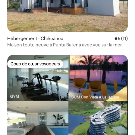
Hébergement ⋅ Chihuahua
Évaluatio
5 (11)
Maison toute neuve à Punta Ballena avec vue sur la mer
Coup de cœur voyageurs
Coup de cœur voyageurs