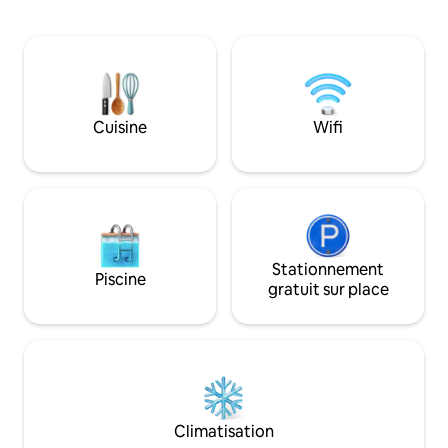
plage. Idéal pour des vacances en famille
barbecue et d'une
ou entre amis. Air pur, repos,
profiter des meille
promenades et divertissement. Accès à
Il dispose d'un clu
la salle de sport, aux piscines, au sauna et
chauffées, jacuzzi
aux activités récréatives de Solanas pour
pour enfants, parc
tous les âges. L'accès au Crystal Lagoon
service de plage su
n'est pas inclus, si vous voulez y aller,
été. Service de m
Cuisine
Wifi
vous pouvez obtenir un laissez-passer
sécurité 24h/24. B
sur place.
Stationnement
Piscine
gratuit sur place
Climatisation