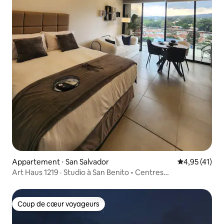
Appartement ⋅ San Salvador
Évaluation mo
4,95 (41)
Art Haus 1219 · Studio à San Benito • Centres
commerciaux accessibles à pied
Coup de cœur voyageurs
Coup de cœur voyageurs