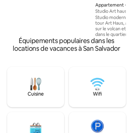
Wi-Fi haut débit, climatisation, Smart TV,
Appartement ⋅ San
eau chaude, cuisine entièrement
Studio Art haus | 
équipée et une place de stationnement.
Studio moderne au
L'accès à la piscine, à la salle de sport et à
tour Art Haus, ave
d'autres équipements est inclus. Située
sur le volcan et terra
dans un quartier sûr de Colonia Escalón,
dans le quartier ex
San Salvador
Équipements populaires dans les
quelques pas des r
des bars, du supe
locations de vacances à San Salvador
Zona Rosa. Il dispo
Simmons, d'une cu
bureau, d'un placar
privée et d'un de
accueillant conçu
confortable et élégante. Parf
reposer, travailler
escapades urbaine
Cuisine
Wifi