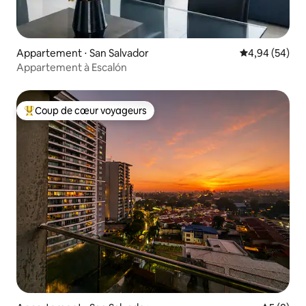
Appartement ⋅ San Salvador
Évaluation mo
4,94 (54)
Appartement à Escalón
Coup de cœur voyageurs
Coups de cœur voyageurs les plus appréciés