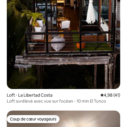
Loft ⋅ La Libertad Costa
Évaluation mo
4,98 (41)
Loft surélevé avec vue sur l'océan - 10 min El Tunco
Coup de cœur voyageurs
Coup de cœur voyageurs