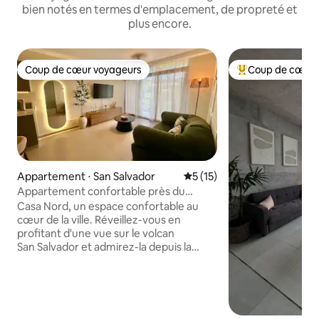
bien notés en termes d'emplacement, de propreté et
plus encore.
Coup de cœur voyageurs
Coup de cœur 
Coup de cœur voyageurs
Coups de cœur vo
Appartement ⋅ San Salvador
Évaluation moyenne sur la b
5 (15)
Appartement confortable près du
centre historique de San Salvador /
Casa Nord, un espace confortable au
Piscine + salle de sport
cœur de la ville. Réveillez-vous en
profitant d'une vue sur le volcan
San Salvador et admirez-la depuis la
piscine sur le toit. Situé à 15-20 minutes
du centre historique et à seulement
5 minutes des principaux centres
commerciaux, restaurants et bars.
L'appartement est entièrement équipé :