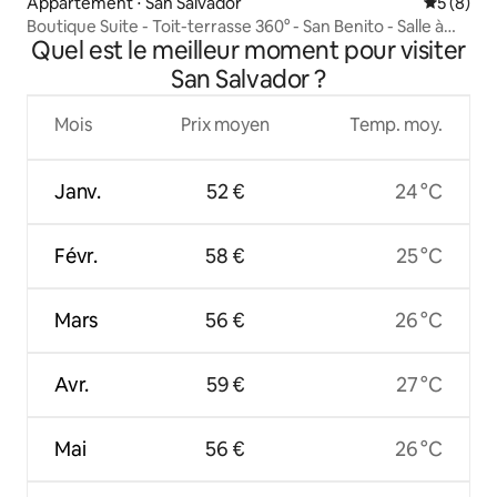
Appartement ⋅ San Salvador
Évaluatio
5 (8)
Boutique Suite - Toit-terrasse 360° - San Benito - Salle à
Quel est le meilleur moment pour visiter
manger + salle de sport
San Salvador ?
Mois
Prix moyen
Temp. moy.
Janv.
52 €
24 °C
Févr.
58 €
25 °C
Mars
56 €
26 °C
Avr.
59 €
27 °C
Mai
56 €
26 °C