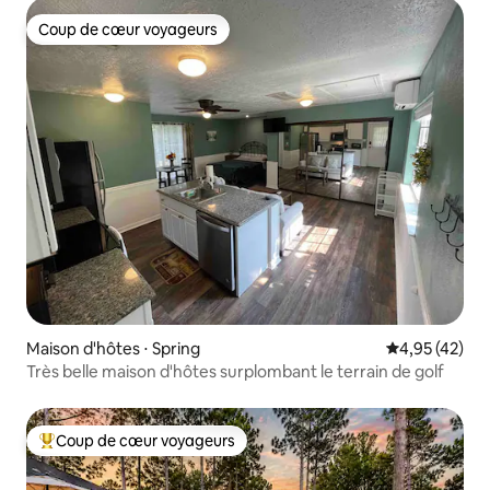
Coup de cœur voyageurs
Coup de cœur voyageurs
Maison d'hôtes ⋅ Spring
Évaluation mo
4,95 (42)
Très belle maison d'hôtes surplombant le terrain de golf
Coup de cœur voyageurs
Coups de cœur voyageurs les plus appréciés