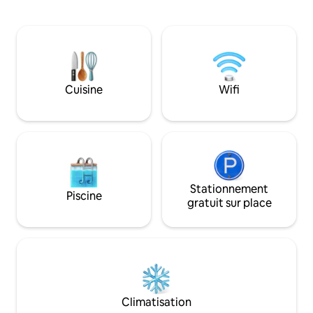
bateaux et les VR sont les bienvenus !
privé, d'une piscin
Chambres spacieuses et chics, toutes
parking gratuit et 
meublées avec des lits en mousse à
centre commercial
mémoire de forme et de nouvelles
navigable, à Marke
téléviseurs 4K de 50 pouces dans
sentiers naturels locaux. C
chacune ! À moins de 30 min de l'IAH et
allez adorer : 🏡Résidence privée
du lac Conroe, et à moins d'une heure
sécurisée 🌲Sentiers pédestres et
Cuisine
Wifi
de Houston ! À quelques minutes de
nature à proximité 💦Accès à la pisci
Waterway, Hughes Landing ! Marchez
communautaire 🛍
jusqu'aux magnifiques sentiers de
des meilleurs endr
randonnée/vélo à proximité à travers
Woodlands 🚗 Accè
des jardins de fleurs sauvages et des
voyage sans accr
sanctuaires d'oiseaux !
Stationnement
Piscine
gratuit sur place
Climatisation