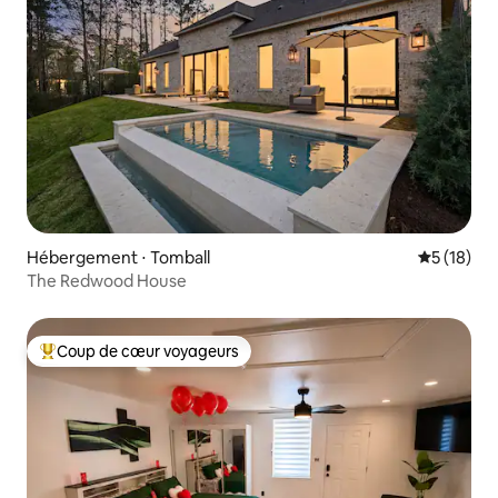
Hébergement ⋅ Tomball
Évaluation
5 (18)
The Redwood House
Coup de cœur voyageurs
Coups de cœur voyageurs les plus appréciés