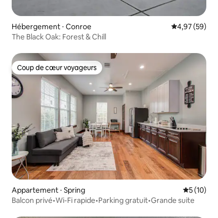
Hébergement ⋅ Conroe
Évaluation mo
4,97 (59)
The Black Oak: Forest & Chill
Coup de cœur voyageurs
Coup de cœur voyageurs
Appartement ⋅ Spring
Évaluation
5 (10)
Balcon privé•Wi-Fi rapide•Parking gratuit•Grande suite