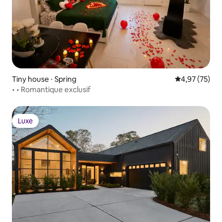
Tiny house ⋅ Spring
Évaluation mo
4,97 (75)
• • Romantique exclusif
Luxe
Luxe