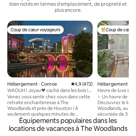
bien notés en termes d'emplacement, de propreté et
plus encore.
Coup de cœur voyageurs
Coup de cœur 
Coup de cœur voyageurs
Coups de cœur vo
Hébergement ⋅ Conroe
Évaluation moyenne sur la base
4,9 (472)
Hébergement ⋅ T
WAOUH ! Joyau❤️ caché dans les bois !
Havre de luxe sécu
💎 Bateau/camping-car autorisé⭐️
Woodlands, TX
Venez vous sentir chez vous dans cette
✨ Un havre de luxe
retraite enchanteresse à The
Découvrez le luxe 
Woodlands et près de Houston ! À
Woodlands, au Tex
seulement quelques minutes de
sécurisée de 3 ch
Équipements populaires dans les
superbes boutiques, restaurants et
les familles, les g
divertissements, mais niché dans une
escapades avec a
locations de vacances à The Woodlands
oasis de jardin naturel relaxant ! Les
Profitez d'un ac