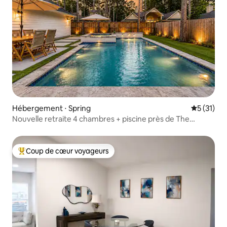
Hébergement ⋅ Spring
Évaluation
5 (31)
Nouvelle retraite 4 chambres + piscine près de The
Woodlands
Coup de cœur voyageurs
Coups de cœur voyageurs les plus appréciés