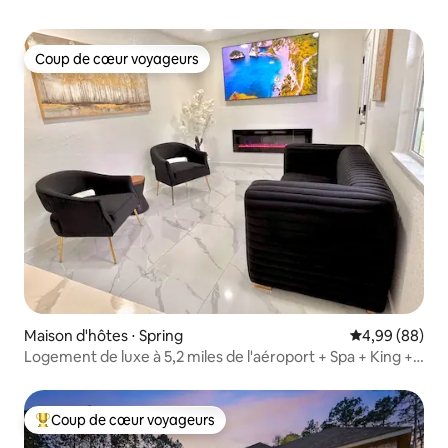
Coup de cœur voyageurs
Coup de cœur voyageurs
Maison d'hôtes ⋅ Spring
Évaluation mo
4,99 (88)
Logement de luxe à 5,2 miles de l'aéroport + Spa + King +
Lave-linge + WIFI
Coup de cœur voyageurs
Coups de cœur voyageurs les plus appréciés