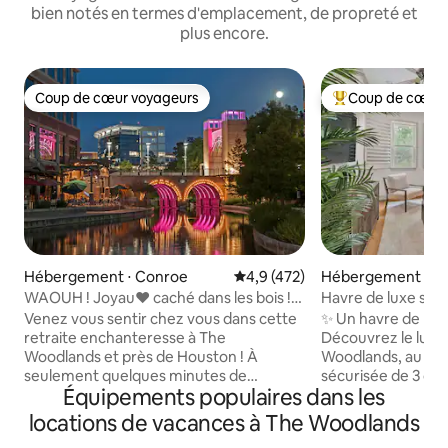
bien notés en termes d'emplacement, de propreté et
plus encore.
Coup de cœur voyageurs
Coup de cœur 
Coup de cœur voyageurs
Coups de cœur vo
Hébergement ⋅ Conroe
Évaluation moyenne sur la base
4,9 (472)
Hébergement ⋅ T
WAOUH ! Joyau❤️ caché dans les bois !
Havre de luxe sécu
💎 Bateau/camping-car autorisé⭐️
Woodlands, TX
Venez vous sentir chez vous dans cette
✨ Un havre de luxe
retraite enchanteresse à The
Découvrez le luxe 
Woodlands et près de Houston ! À
Woodlands, au Tex
seulement quelques minutes de
sécurisée de 3 ch
Équipements populaires dans les
superbes boutiques, restaurants et
les familles, les g
divertissements, mais niché dans une
escapades avec a
locations de vacances à The Woodlands
oasis de jardin naturel relaxant ! Les
Profitez d'un ac