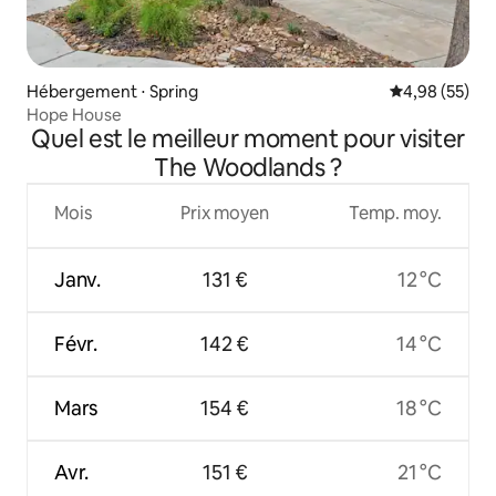
Hébergement ⋅ Spring
Évaluation mo
4,98 (55)
Hope House
Quel est le meilleur moment pour visiter
The Woodlands ?
Mois
Prix moyen
Temp. moy.
Janv.
131 €
12 °C
Févr.
142 €
14 °C
Mars
154 €
18 °C
Avr.
151 €
21 °C