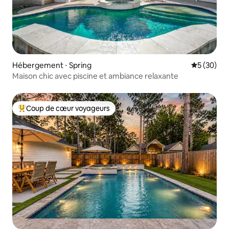
Hébergement ⋅ Spring
Évaluation
5 (30)
Maison chic avec piscine et ambiance relaxante
Coup de cœur voyageurs
Coups de cœur voyageurs les plus appréciés