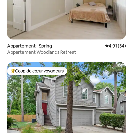
Appartement ⋅ Spring
Évaluation mo
4,91 (54)
Appartement Woodlands Retreat
Coup de cœur voyageurs
Coups de cœur voyageurs les plus appréciés