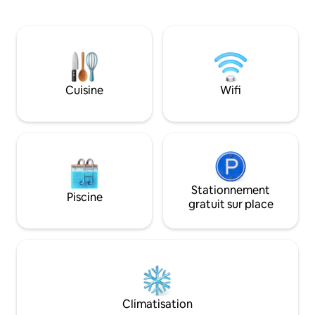
bateaux et les VR sont les bienvenus !
privé, d'une piscin
Chambres spacieuses et chics, toutes
parking gratuit et 
meublées avec des lits en mousse à
centre commercial
mémoire de forme et de nouvelles
navigable, à Marke
téléviseurs 4K de 50 pouces dans
sentiers naturels locaux. C
chacune ! À moins de 30 min de l'IAH et
allez adorer : 🏡Résidence privée
du lac Conroe, et à moins d'une heure
sécurisée 🌲Sentiers pédestres et
Cuisine
Wifi
de Houston ! À quelques minutes de
nature à proximité 💦Accès à la pisci
Waterway, Hughes Landing ! Marchez
communautaire 🛍
jusqu'aux magnifiques sentiers de
des meilleurs endr
randonnée/vélo à proximité à travers
Woodlands 🚗 Accè
des jardins de fleurs sauvages et des
voyage sans accr
sanctuaires d'oiseaux !
Stationnement
Piscine
gratuit sur place
Climatisation