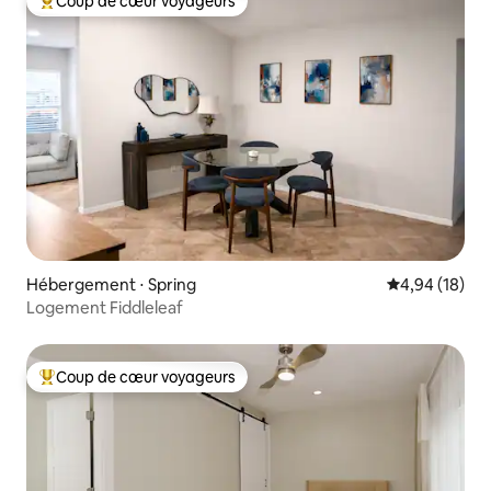
Coup de cœur voyageurs
Coups de cœur voyageurs les plus appréciés
Hébergement ⋅ Spring
Évaluation mo
4,94 (18)
Logement Fiddleleaf
Coup de cœur voyageurs
Coups de cœur voyageurs les plus appréciés