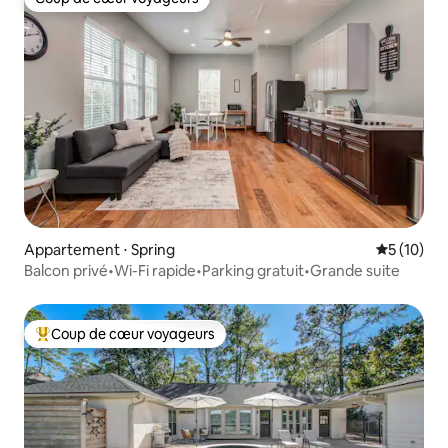
Coup de cœur voyageurs
Appartement ⋅ Spring
Évaluation
5 (10)
Balcon privé•Wi-Fi rapide•Parking gratuit•Grande suite
Coup de cœur voyageurs
Coups de cœur voyageurs les plus appréciés