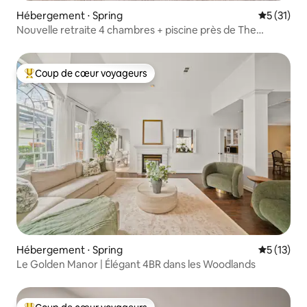
Hébergement ⋅ Spring
Évaluation
5 (31)
Nouvelle retraite 4 chambres + piscine près de The
Woodlands
Coup de cœur voyageurs
Coups de cœur voyageurs les plus appréciés
Hébergement ⋅ Spring
Évaluation
5 (13)
Le Golden Manor | Élégant 4BR dans les Woodlands