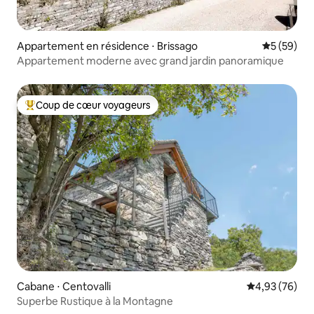
Appartement en résidence ⋅ Brissago
Évaluation
5 (59)
Appartement moderne avec grand jardin panoramique
Coup de cœur voyageurs
Coups de cœur voyageurs les plus appréciés
Cabane ⋅ Centovalli
Évaluation mo
4,93 (76)
Superbe Rustique à la Montagne