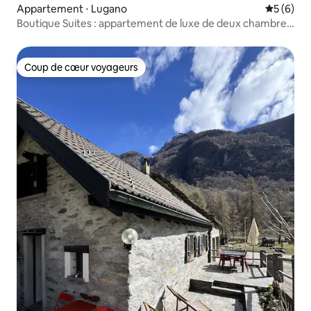
Appartement ⋅ Lugano
Évaluatio
5 (6)
Boutique Suites : appartement de luxe de deux chambres
- climatisation
Coup de cœur voyageurs
Coup de cœur voyageurs