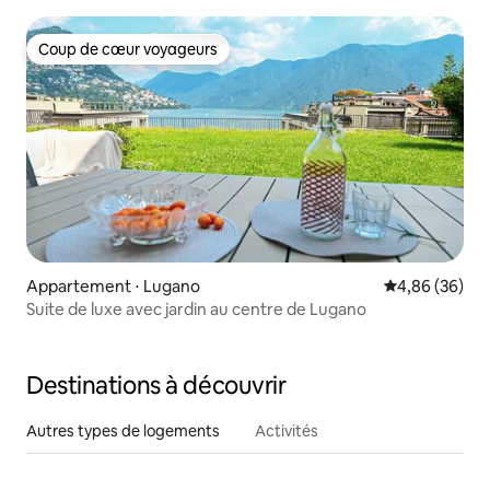
Coup de cœur voyageurs
Coup de cœur voyageurs
Appartement ⋅ Lugano
Évaluation mo
4,86 (36)
Suite de luxe avec jardin au centre de Lugano
Destinations à découvrir
Autres types de logements
Activités