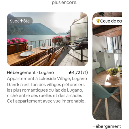
plus encore.
Superhôte
Coup de cœur 
Superhôte
Coups de cœur vo
Hébergement ⋅ Lugano
Évaluation moyenne sur la base
4,72 (71)
Appartement à Lakeside Village, Lugano
Gandria est l'un des villages piétonniers
les plus romantiques du lac de Lugano,
niché entre des ruelles et des arcades
Cet appartement avec vue imprenable
sur le lac depuis chaque pièce dispose de
2 balcons donnant sur le lac, de
2 chambres, d'un grand salon, d'une
cuisine entièrement équipée avec des
Hébergement ⋅ Ve
produits de première nécessité, de