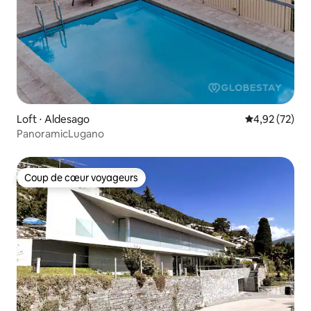
Loft ⋅ Aldesago
Évaluation mo
4,92 (72)
PanoramicLugano
Coup de cœur voyageurs
Coup de cœur voyageurs