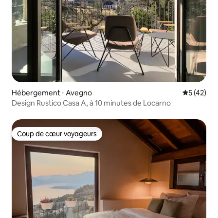
Hébergement ⋅ Avegno
Évaluation
5 (42)
Design Rustico Casa A, à 10 minutes de Locarno
Coup de cœur voyageurs
Coup de cœur voyageurs