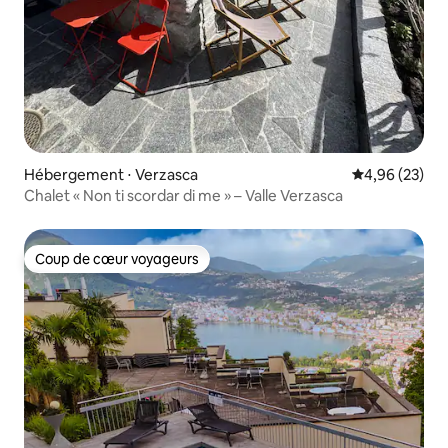
Hébergement ⋅ Verzasca
Évaluation mo
4,96 (23)
Chalet « Non ti scordar di me » – Valle Verzasca
Coup de cœur voyageurs
Coup de cœur voyageurs